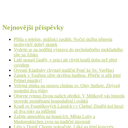
Nejnovější příspěvky
Přišla o telefon, strážníci zasáhli. Noční služba přinesla
neobvyklý dobrý skutek
Vydejte se na nedělní výpravu do nechráněného mokřadního
ráje na Ašsku
Lidé stonají častěji, v práci ale chybí kratší dobu než před
covidem
Ovesné Kladruby chystají tradiční Pouť ke Sv. Vavřinci
Zámek v Toužimi ožije skvělou hudbou. Přijďte si užít letní
Pelmel muziky!
Veřejná sbírka na opravu chrámu sv. Olgy finišuje. Zbývají
poslední dva týdny
Objevte rytmus života našich předků. V Milíkově vás historik
provede proměnami hospodaření i svátků
Kradl ve Františkových Lázních i v Chebu! Zloději kol hrozí
až dva roky za mřížemi
Zažijte atmosféru na hranicích. Města Luby a
Markneukirchen zvou na tradiční slavnosti
Léto v Domě Chopin pokračuje. Láká na letní koncerty,