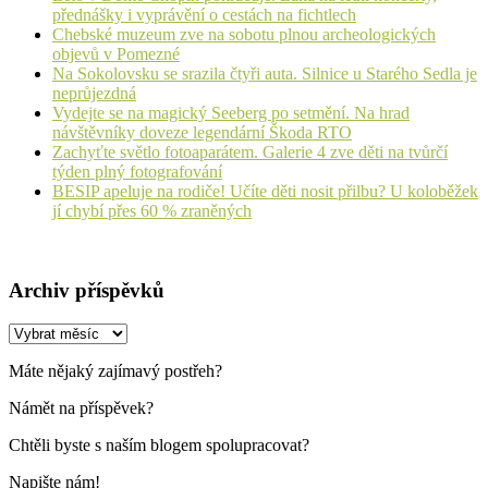
přednášky i vyprávění o cestách na fichtlech
Chebské muzeum zve na sobotu plnou archeologických
objevů v Pomezné
Na Sokolovsku se srazila čtyři auta. Silnice u Starého Sedla je
neprůjezdná
Vydejte se na magický Seeberg po setmění. Na hrad
návštěvníky doveze legendární Škoda RTO
Zachyťte světlo fotoaparátem. Galerie 4 zve děti na tvůrčí
týden plný fotografování
BESIP apeluje na rodiče! Učíte děti nosit přilbu? U koloběžek
jí chybí přes 60 % zraněných
Archiv příspěvků
Archiv
příspěvků
Máte nějaký zajímavý postřeh?
Námět na příspěvek?
Chtěli byste s naším blogem spolupracovat?
Napište nám!