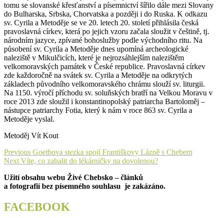
tomu se slovanské křesťanství a písemnictví šířilo dále mezi Slovany
do Bulharska, Srbska, Chorvatska a později i do Ruska. K odkazu
sv. Cyrila a Metoděje se ve 20. letech 20. století přihlásila česká
pravoslavná církev, která po jejich vzoru začala sloužit v češtině, tj.
národním jazyce, zpívané bohoslužby podle východního ritu. Na
působení sv. Cyrila a Metoděje dnes upomíná archeologické
naleziště v Mikulčicích, které je nejrozsáhlejším nalezištěm
velkomoravských památek v České republice. Pravoslavná církev
zde každoročně na svátek sv. Cyrila a Metoděje na odkrytých
základech původního velkomoravského chrámu slouží sv. liturgii.
Na 1150. výročí příchodu sv. soluňských bratří na Velkou Moravu v
roce 2013 zde sloužil i konstantinopolský patriarcha Bartoloměj –
nástupce patriarchy Fotia, který k nám v roce 863 sv. Cyrila a
Metoděje vyslal.
Metoděj Vít Kout
Navigace
Previous
Previous
Goethova stezka spojí Františkovy Lázně s Chebem
Next
post:
Next
Víte, co zabalit do lékárničky na dovolenou?
pro
post:
Užití obsahu webu Živé Chebsko – článků
příspěvek
a fotografií bez písemného souhlasu je zakázáno.
FACEBOOK