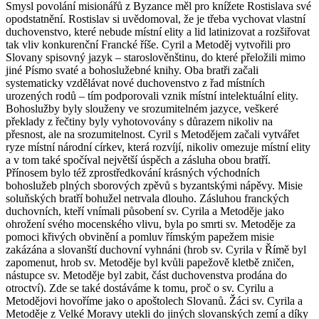
Smysl povolání misionářů z Byzance měl pro knížete Rostislava své
opodstatnění. Rostislav si uvědomoval, že je třeba vychovat vlastní
duchovenstvo, které nebude místní elity a lid latinizovat a rozšiřovat
tak vliv konkurenční Francké říše. Cyril a Metoděj vytvořili pro
Slovany spisovný jazyk – staroslověnštinu, do které přeložili mimo
jiné Písmo svaté a bohoslužebné knihy. Oba bratři začali
systematicky vzdělávat nové duchovenstvo z řad místních
urozených rodů – tím podporovali vznik místní intelektuální elity.
Bohoslužby byly slouženy ve srozumitelném jazyce, veškeré
překlady z řečtiny byly vyhotovovány s důrazem nikoliv na
přesnost, ale na srozumitelnost. Cyril s Metodějem začali vytvářet
ryze místní národní církev, která rozvíjí, nikoliv omezuje místní elity
a v tom také spočíval největší úspěch a zásluha obou bratří.
Přínosem bylo též zprostředkování krásných východních
bohoslužeb plných sborových zpěvů s byzantskými nápěvy. Misie
soluňských bratří bohužel netrvala dlouho. Zásluhou franckých
duchovních, kteří vnímali působení sv. Cyrila a Metoděje jako
ohrožení svého mocenského vlivu, byla po smrti sv. Metoděje za
pomoci křivých obvinění a pomluv římským papežem misie
zakázána a slovanští duchovní vyhnáni (hrob sv. Cyrila v Římě byl
zapomenut, hrob sv. Metoděje byl kvůli papežově kletbě zničen,
nástupce sv. Metoděje byl zabit, část duchovenstva prodána do
otroctví). Zde se také dostáváme k tomu, proč o sv. Cyrilu a
Metodějovi hovoříme jako o apoštolech Slovanů. Žáci sv. Cyrila a
Metoděje z Velké Moravy utekli do jiných slovanských zemí a díky