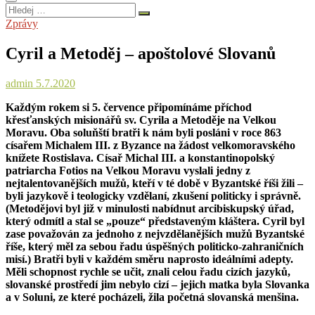
Hledej
…
Zprávy
Cyril a Metoděj – apoštolové Slovanů
admin
5.7.2020
Každým rokem si 5. července připomínáme příchod
křesťanských misionářů sv. Cyrila a Metoděje na Velkou
Moravu. Oba soluňští bratři k nám byli posláni v roce 863
císařem Michalem III. z Byzance na žádost velkomoravského
knížete Rostislava. Císař Michal III. a konstantinopolský
patriarcha Fotios na Velkou Moravu vyslali jedny z
nejtalentovanějších mužů, kteří v té době v Byzantské říši žili –
byli jazykově i teologicky vzdělaní, zkušení politicky i správně.
(Metodějovi byl již v minulosti nabídnut arcibiskupský úřad,
který odmítl a stal se „pouze“ představeným kláštera. Cyril byl
zase považován za jednoho z nejvzdělanějších mužů Byzantské
říše, který měl za sebou řadu úspěšných politicko-zahraničních
misí.) Bratři byli v každém směru naprosto ideálními adepty.
Měli schopnost rychle se učit, znali celou řadu cizích jazyků,
slovanské prostředí jim nebylo cizí – jejich matka byla Slovanka
a v Soluni, ze které pocházeli, žila početná slovanská menšina.