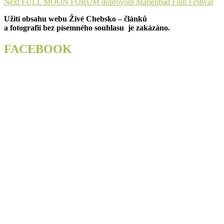
Next
post:
Next
FULL MOON FORUM doprovodí Marienbad Film Festival
pro
post:
Užití obsahu webu Živé Chebsko – článků
příspěvek
a fotografií bez písemného souhlasu je zakázáno.
FACEBOOK