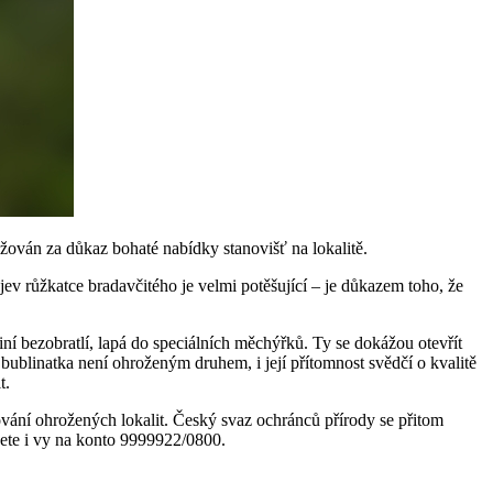
ažován za důkaz bohaté nabídky stanovišť na lokalitě.
ev růžkatce bradavčitého je velmi potěšující – je důkazem toho, že
jiní bezobratlí, lapá do speciálních měchýřků. Ty se dokážou otevřít
 bublinatka není ohroženým druhem, i její přítomnost svědčí o kvalitě
t.
vání ohrožených lokalit. Český svaz ochránců přírody se přitom
žete i vy na konto 9999922/0800.