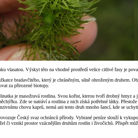
ku vlasatou. Výskyt této na vhodné prostředí velice citlivé řasy je pov
 růžkatce bradavčitého, který je chráněným, silně ohroženým druhem. Obj
ovat za přirozené biotopy.
linatka je masožravá rostlina. Svou kořist, kterou tvoří drobný hmyz a 
ěchýřku. Zde se natráví a rostlina z nich získá potřebné látky. Přestože
tenzivnímu chovu kaprů, nemá ani tento druh mnoho šancí, kde se uchyti
provozuje Český svaz ochránců přírody. Vybrané peníze slouží k vykupo
l či vznikl prostor vzácnějším druhům rostlin i živočichů. Přispět mů