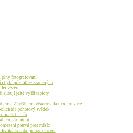
n plný fotografování
jí chybí přes 60 % zraněných
 let vězení
libují ještě vyšší teploty
dubem a Závišínem odstartovala modernizace
olicisté i pohotový svědek
ednotek hasičů
al jen pár minut
, omezení potrvá přes měsíc
h divokého nákupu bez placení