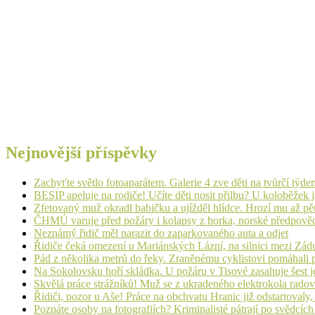
Nejnovější příspěvky
Zachyťte světlo fotoaparátem. Galerie 4 zve děti na tvůrčí týde
BESIP apeluje na rodiče! Učíte děti nosit přilbu? U koloběžek 
Zfetovaný muž okradl babičku a ujížděl hlídce. Hrozí mu až pět
ČHMÚ varuje před požáry i kolapsy z horka, norské předpovědi s
Neznámý řidič měl narazit do zaparkovaného auta a odjet
Řidiče čeká omezení u Mariánských Lázní, na silnici mezi Zá
Pád z několika metrů do řeky. Zraněnému cyklistovi pomáhali p
Na Sokolovsku hoří skládka. U požáru v Tisové zasahuje šest j
Skvělá práce strážníků! Muž se z ukradeného elektrokola radov
Řidiči, pozor u Aše! Práce na obchvatu Hranic již odstartovaly
Poznáte osoby na fotografiích? Kriminalisté pátrají po svědcíc