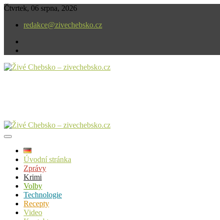
Skip
Čtvrtek, 06 srpna, 2026
to
redakce@zivechebsko.cz
content
facebook
instagram
V našem regionu se stále něco děje.
Živé Chebsko – zivechebsko.cz
Úvodní stránka
Zprávy
Krimi
Volby
Technologie
Recepty
Video