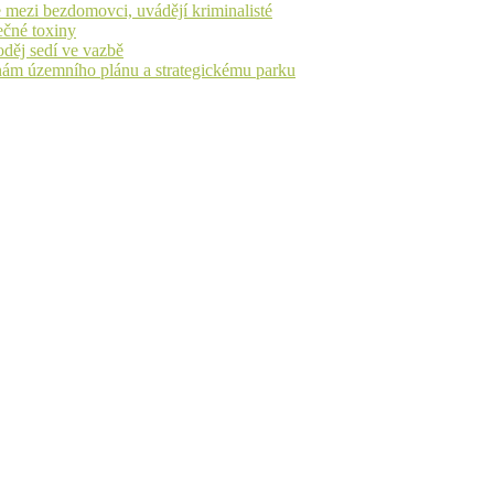
 mezi bezdomovci, uvádějí kriminalisté
ečné toxiny
oděj sedí ve vazbě
nám územního plánu a strategickému parku