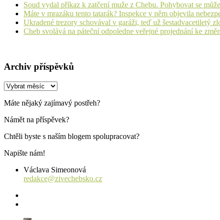
Soud vydal příkaz k zatčení muže z Chebu. Pohybovat se může
Máte v mrazáku tento tatarák? Inspekce v něm objevila nebezp
Ukradené trezory schovával v garáži, teď už šestadvacetiletý zl
Cheb svolává na páteční odpoledne veřejné projednání ke změ
Archiv příspěvků
Archiv
příspěvků
Máte nějaký zajímavý postřeh?
Námět na příspěvek?
Chtěli byste s naším blogem spolupracovat?
Napište nám!
Václava Simeonová
redakce@zivechebsko.cz
facebook
instagram