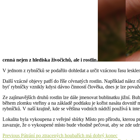
cenná nejen z hlediska živočichů, ale i rostlin.
V jednom z rybníčků se podařilo dohledat a určit vzácnou řasu lesklen
Další vzácné objevy patří do říše cévnatých rostlin. Například nález
byť rybníčky vznikly kdysi dávno činností člověka, dnes je lze považ
Ze zajímavějších druhů rostlin lze dále jmenovat bublinatku jižní. Bub
během zlomku vteřiny a na základě podtlaku je kořist nasáta dovnitř m
rybníčků. V naší krajině, kde se většina vodních nádrží používá k in
Lokalita byla vykoupena z veřejné sbírky Místo pro přírodu, kterou 
zavazuje, že o vykoupené místo bude vhodně pečovat, aby se zde udrže
Navigace
Previous
Previous
Pátrání po ztracených houbařích má dobrý konec