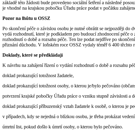
základě této žádosti bude provedeno sociální šetření a následné posouz
je vhodné na krajskou pobočku Úřadu práce podat v počátku zahájené p
Pozor na lhůtu u OSSZ
Po skončení péče o závislou osobu je nutné obrátit se nejpozději do
vydá rozhodnutí, které je podkladem pro budoucí zhodnocení péče o 
rozhodnutí o době a rozsahu péče. Ten lze podat nejdříve po skončení 
přiznání důchodu. V loňském roce OSSZ vydaly téměř 6 400 těchto roz
Doklady, které se předkládají
K návrhu na zahájení řízení o vydání rozhodnutí o době a rozsahu pé
doklad prokazující totožnost žadatele,
doklad prokazující totožnost osoby, o kterou je/bylo pečováno (občansk
potvrzení krajské pobočky Úřadu práce o vzniku stupně závislosti a d
doklad prokazující příbuzenský vztah žadatele k osobě, o kterou je peč
v případech, kdy se nejedná o blízkou osobu, je třeba prokázat ved
úmrtní list, pokud došlo k úmrtí osoby, o kterou bylo pečováno.