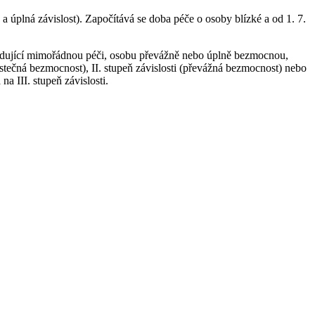
á a úplná závislost). Započítává se doba péče o osoby blízké a od 1. 7.
žadující mimořádnou péči, osobu převážně nebo úplně bezmocnou,
ástečná bezmocnost), II. stupeň závislosti (převážná bezmocnost) nebo
a III. stupeň závislosti.