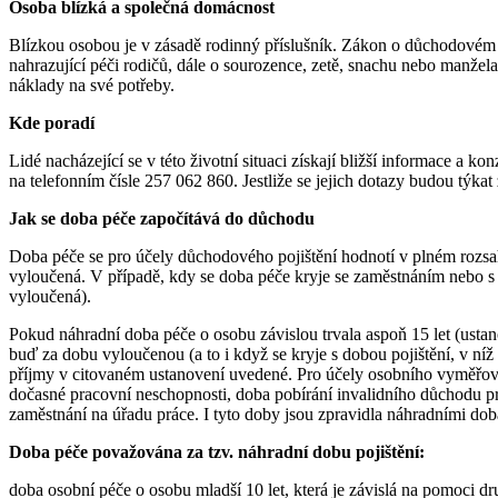
Osoba blízká a společná domácnost
Blízkou osobou je v zásadě rodinný příslušník. Zákon o důchodovém po
nahrazující péči rodičů, dále o sourozence, zetě, snachu nebo manžela 
náklady na své potřeby.
Kde poradí
Lidé nacházející se v této životní situaci získají bližší informace a 
na telefonním čísle 257 062 860. Jestliže se jejich dotazy budou týkat
Jak se doba péče započítává do důchodu
Doba péče se pro účely důchodového pojištění hodnotí v plném rozsa
vyloučená. V případě, kdy se doba péče kryje se zaměstnáním nebo s 
vyloučená).
Pokud náhradní doba péče o osobu závislou trvala aspoň 15 let (ust
buď za dobu vyloučenou (a to i když se kryje s dobou pojištění, v ní
příjmy v citovaném ustanovení uvedené. Pro účely osobního vyměřovac
dočasné pracovní neschopnosti, doba pobírání invalidního důchodu pro
zaměstnání na úřadu práce. I tyto doby jsou zpravidla náhradními dob
Doba péče považována za tzv. náhradní dobu pojištění:
doba osobní péče o osobu mladší 10 let, která je závislá na pomoci druh