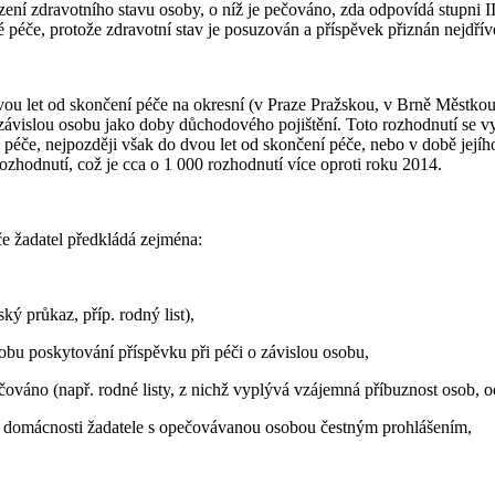
ení zdravotního stavu osoby, o níž je pečováno, zda odpovídá stupni II–
éče, protože zdravotní stav je posuzován a příspěvek přiznán nejdříve
 dvou let od skončení péče na okresní (v Praze Pražskou, v Brně Městk
závislou osobu jako doby důchodového pojištění. Toto rozhodnutí se v
péče, nejpozději však do dvou let od skončení péče, nebo v době jejího 
hodnutí, což je cca o 1 000 rozhodnutí více oproti roku 2014.
če žadatel předkládá zejména:
ý průkaz, příp. rodný list),
obu poskytování příspěvku při péči o závislou osobu,
ováno (např. rodné listy, z nichž vyplývá vzájemná příbuznost osob, odd
ení domácnosti žadatele s opečovávanou osobou čestným prohlášením,