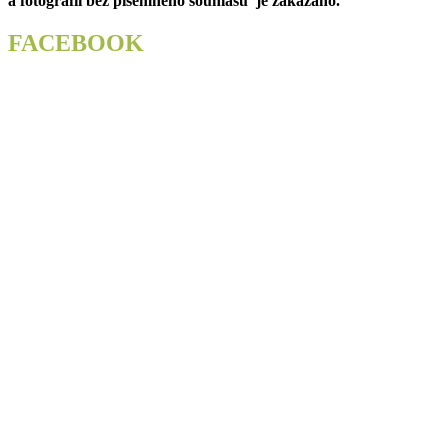
a fotografií bez písemného souhlasu je zakázáno.
FACEBOOK