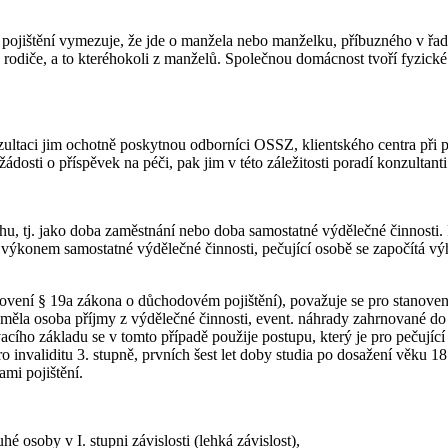
jištění vymezuje, že jde o manžela nebo manželku, příbuzného v řadě p
rodiče, a to kteréhokoli z manželů. Společnou domácnost tvoří fyzické o
konzultaci jim ochotně poskytnou odborníci OSSZ, klientského centra při
 žádosti o příspěvek na péči, pak jim v této záležitosti poradí konzulta
hu, tj. jako doba zaměstnání nebo doba samostatné výdělečné činnosti
výkonem samostatné výdělečné činnosti, pečující osobě se započítá výh
anovení § 19a zákona o důchodovém pojištění), považuje se pro stanov
ž měla osoba příjmy z výdělečné činnosti, event. náhrady zahrnované d
ího základu se v tomto případě použije postupu, který je pro pečujíc
 invaliditu 3. stupně, prvních šest let doby studia po dosažení věku 18
ami pojištění.
é osoby v I. stupni závislosti (lehká závislost),