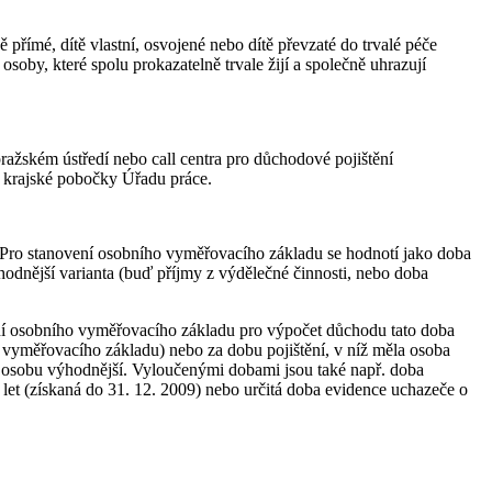
římé, dítě vlastní, osvojené nebo dítě převzaté do trvalé péče
soby, které spolu prokazatelně trvale žijí a společně uhrazují
 pražském ústředí nebo call centra pro důchodové pojištění
nti krajské pobočky Úřadu práce.
. Pro stanovení osobního vyměřovacího základu se hodnotí jako doba
odnější varianta (buď příjmy z výdělečné činnosti, nebo doba
ení osobního vyměřovacího základu pro výpočet důchodu tato doba
o vyměřovacího základu) nebo za dobu pojištění, v níž měla osoba
í osobu výhodnější. Vyloučenými dobami jsou také např. doba
 let (získaná do 31. 12. 2009) nebo určitá doba evidence uchazeče o