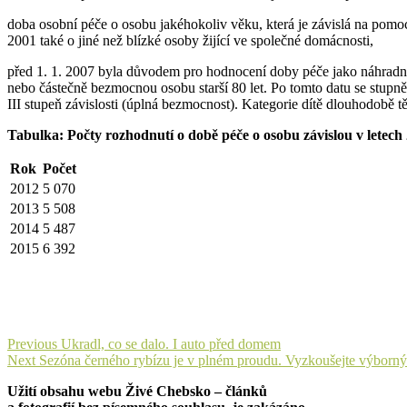
doba osobní péče o osobu jakéhokoliv věku, která je závislá na pomoci 
2001 také o jiné než blízké osoby žijící ve společné domácnosti,
před 1. 1. 2007 byla důvodem pro hodnocení doby péče jako náhradní
nebo částečně bezmocnou osobu starší 80 let. Po tomto datu se stupně
III stupeň závislosti (úplná bezmocnost). Kategorie dítě dlouhodobě t
Tabulka: Počty rozhodnutí o době péče o osobu závislou v letech
Rok
Počet
2012
5 070
2013
5 508
2014
5 487
2015
6 392
Navigace
Previous
Previous
Ukradl, co se dalo. I auto před domem
Next
post:
Next
Sezóna černého rybízu je v plném proudu. Vyzkoušejte výborný
pro
post:
Užití obsahu webu Živé Chebsko – článků
příspěvek