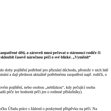
ezaopatřené děti, a zároveň musí pečovat o stárnoucí rodiče či
í skloubit časově náročnou péči o své blízké. „Vyměnit“
do doby pojištění potřebné pro přiznání důchodu, přestože v nich lidé
tnání a dají přednost aktuálně potřebnému zaopatření např. rodičů, o
dovém pojištění, nebo osobou „neblízkou“, kdy pečující osoba
adů péče lze hodnotit péči jen o rodinné příslušníky).
bočku Úřadu práce s žádostí o poskytnutí příspěvku na péči. Na