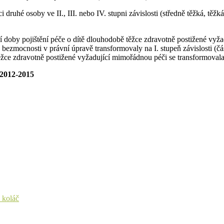
druhé osoby ve II., III. nebo IV. stupni závislosti (středně těžká, těžk
 doby pojištění péče o dítě dlouhodobě těžce zdravotně postižené vy
 bezmocnosti v právní úpravě transformovaly na I. stupeň závislosti (č
ěžce zdravotně postižené vyžadující mimořádnou péči se transformovala n
 2012-2015
 koláč