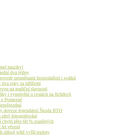
lmel muziky!
lední dva týdny
 provede proměnami hospodaření i svátků
ž dva roky za mřížemi
vou na tradiční slavnosti
ky i vyprávění o cestách na fichtlech
ů v Pomezné
 neprůjezdná
íky doveze legendární Škoda RTO
n plný fotografování
jí chybí přes 60 % zraněných
 let vězení
libují ještě vyšší teploty