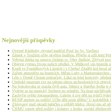
Nejnovější příspěvky
Ovesné Kladruby chystají tradiční Pouť ke Sv. Vavřinci
Zámek v Toužimi ožije skvělou hudbou. Přijďte si užít letní Pe
Veřejná sbírka na opravu chrámu sv. Olgy finišuje. Zbývají pos
Objevte rytmus života našich předků. V Milíkově vás historik
Kradl ve Františkových Lázních i v Chebu! Zloději kol hrozí a
Zažijte atmosféru na hranicích. Města Luby a Markneukirchen z
Léto v Domě Chopin pokračuje. Láká na letní koncerty, přednáš
Chebské muzeum zve na sobotu plnou archeologických objev
Na Sokolovsku se srazila čtyři auta. Silnice u Starého Sedla je
Vydejte se na magický Seeberg po setmění. Na hrad návštěvn
Zachyťte světlo fotoaparátem. Galerie 4 zve děti na tvůrčí týde
BESIP apeluje na rodiče! Učíte děti nosit přilbu? U koloběžek 
Zfetovaný muž okradl babičku a ujížděl hlídce. Hrozí mu až pět
ČHMÚ varuje před požáry i kolapsy z horka, norské předpovědi s