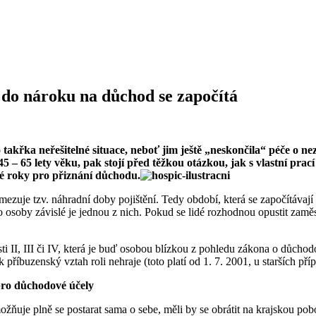
, do nároku na důchod se započítá
do takřka neřešitelné situace, neboť jim ještě „neskončila“ péče o n
 – 65 lety věku, pak stojí před těžkou otázkou, jak s vlastní prac
bné roky pro přiznání důchodu.
zuje tzv. náhradní doby pojištění. Tedy období, která se započítávají 
o osoby závislé je jednou z nich. Pokud se lidé rozhodnou opustit zaměs
i II, III či IV, která je buď osobou blízkou z pohledu zákona o důcho
íbuzenský vztah roli nehraje (toto platí od 1. 7. 2001, u starších příp
 pro důchodové účely
ožňuje plně se postarat sama o sebe, měli by se obrátit na krajskou po