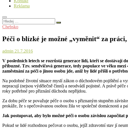
Kontakt
Reklama
Hledej
…
Chebsko
Péči o blízké je možné „vyměnit“ za práci
admin
21.7.2016
V posledních letech se rozrůstá generace lidí, kteří se dostávají 
příbuzné. Tzv. sendvičová generace, tedy populace ve věku mezi 45
zaměstnání za péči o jinou osobu jde, aniž by lidé přišli o potře
Na podobné životní situace myslí zákon o důchodovém pojištění a vyme
nepracují (nejsou výdělečně činní) a neodvádí pojistné. A právě péče 
roky potřebné pro přiznání důchodu nepřijdou.
Za dobu péče se považuje péče o osobu s přiznaným stupněm závislost
prokáže, že s opečovávanou osobou žila ve společné domácnosti a pak př
Jak postupovat, aby bylo možné péči o osobu závislou započítat
Pokud se lidé rozhodnou pečovat o osobu, jejíž zdravotní stav jí neum