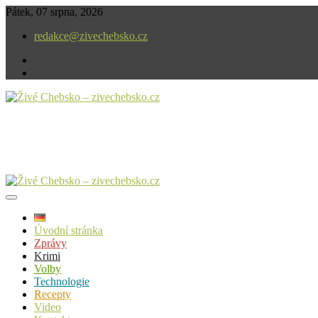
Skip
Pátek, 07 srpna, 2026
to
redakce@zivechebsko.cz
content
facebook
instagram
V našem regionu se stále něco děje.
Živé Chebsko – zivechebsko.cz
Úvodní stránka
Zprávy
Krimi
Volby
Technologie
Recepty
Video