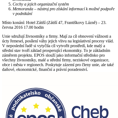
Cechy a jejich organizační systém
Memoranda – nástroj pro získání informací k možné podpoře
v podnikání
Místo konání: Hotel Zátiší (Zátiší 47, Františkovy Lázně) – 23.
června 2016 17.00 hodin
Unie sdružují živnostníky a firmy. Mají za cíl obnovení vážnosti a
úcty řemesel, posílení váhy jejich vlivu na legislativní procesy vlád.
V neposlední řadě si vytyčila cíl vytvořit prostředí, kde malý a
střední stav tvoří základ prosperující ekonomiky. To je základním
záměrem projektu. EPOS slouží jako informační středisko pro
všechny živnostníky, malé a střední firmy, neziskové organizace,
obce i města v regionech. Poskytuje zázemí pro členy unie, ale také
daňové, ekonomické, finanční a právní poradenství.