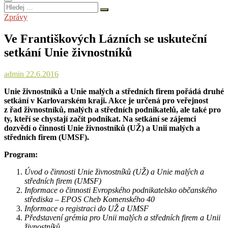
Hledej
…
Zprávy
Ve Františkových Lázních se uskuteční
setkání Unie živnostníků
admin
22.6.2016
Unie živnostníků a Unie malých a středních firem pořádá druhé
setkání v Karlovarském kraji. Akce je určená pro veřejnost
z řad živnostníků, malých a středních podnikatelů, ale také pro
ty, kteří se chystají začít podnikat. Na setkání se zájemci
dozvědí o činnosti Unie živnostníků (UŽ) a Unii malých a
středních firem (UMSF).
Program:
Úvod o činnosti Unie živnostníků (UŽ) a Unie malých a
středních firem (UMSF)
Informace o činnosti Evropského podnikatelsko občanského
střediska – EPOS Cheb Komenského 40
Informace o registraci do UŽ a UMSF
Představení grémia pro Unii malých a středních firem a Unii
živnostníků