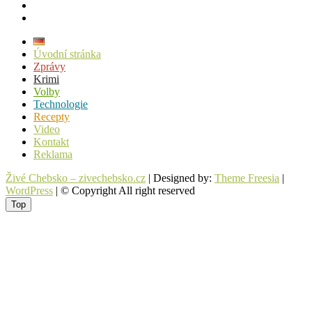
facebook
instagram
Úvodní stránka
Zprávy
Krimi
Volby
Technologie
Recepty
Video
Kontakt
Reklama
Živé Chebsko – zivechebsko.cz
| Designed by:
Theme Freesia
|
WordPress
| © Copyright All right reserved
Top