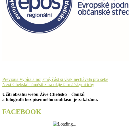
Navigace
Previous
Previous
Vybírala pojistné, část si však nechávala pro sebe
Next
post:
Next
Chebské náměstí zítra ožije farmářskými trhy
pro
post:
Užití obsahu webu Živé Chebsko – článků
příspěvek
a fotografií bez písemného souhlasu je zakázáno.
FACEBOOK