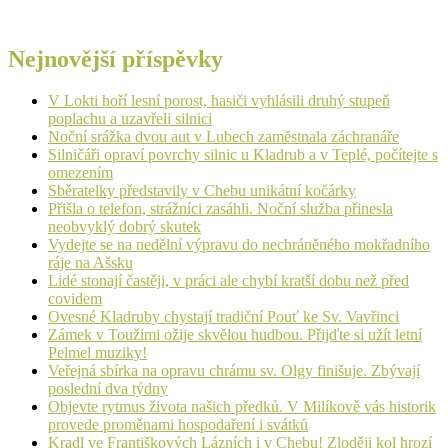
Nejnovější příspěvky
V Lokti hoří lesní porost, hasiči vyhlásili druhý stupeň
poplachu a uzavřeli silnici
Noční srážka dvou aut v Lubech zaměstnala záchranáře
Silničáři opraví povrchy silnic u Kladrub a v Teplé, počítejte s
omezením
Sběratelky představily v Chebu unikátní kočárky
Přišla o telefon, strážníci zasáhli. Noční služba přinesla
neobvyklý dobrý skutek
Vydejte se na nedělní výpravu do nechráněného mokřadního
ráje na Ašsku
Lidé stonají častěji, v práci ale chybí kratší dobu než před
covidem
Ovesné Kladruby chystají tradiční Pouť ke Sv. Vavřinci
Zámek v Toužimi ožije skvělou hudbou. Přijďte si užít letní
Pelmel muziky!
Veřejná sbírka na opravu chrámu sv. Olgy finišuje. Zbývají
poslední dva týdny
Objevte rytmus života našich předků. V Milíkově vás historik
provede proměnami hospodaření i svátků
Kradl ve Františkových Lázních i v Chebu! Zloději kol hrozí