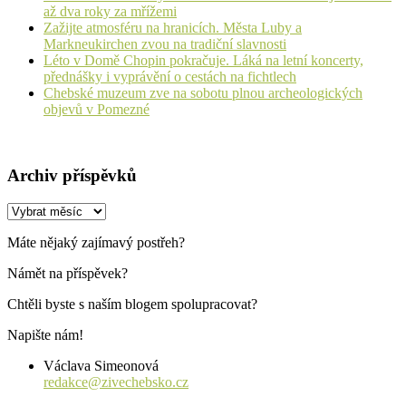
až dva roky za mřížemi
Zažijte atmosféru na hranicích. Města Luby a
Markneukirchen zvou na tradiční slavnosti
Léto v Domě Chopin pokračuje. Láká na letní koncerty,
přednášky i vyprávění o cestách na fichtlech
Chebské muzeum zve na sobotu plnou archeologických
objevů v Pomezné
Archiv příspěvků
Archiv
příspěvků
Máte nějaký zajímavý postřeh?
Námět na příspěvek?
Chtěli byste s naším blogem spolupracovat?
Napište nám!
Václava Simeonová
redakce@zivechebsko.cz