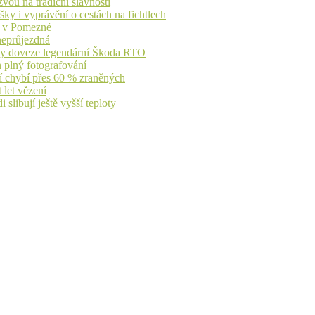
vou na tradiční slavnosti
ky i vyprávění o cestách na fichtlech
ů v Pomezné
 neprůjezdná
íky doveze legendární Škoda RTO
n plný fotografování
jí chybí přes 60 % zraněných
 let vězení
libují ještě vyšší teploty