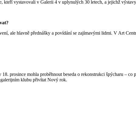
 kteří vystavovali v Galerii 4 v uplynulých 30 letech, a jejichž výstavy
ávat?
ení, ale hlavně přednášky a povídání se zajímavými lidmi. V Art Centr
 18. prosince mohla proběhnout beseda o rekonstrukci špýcharu – co p
 galerijním klubu přivítat Nový rok.