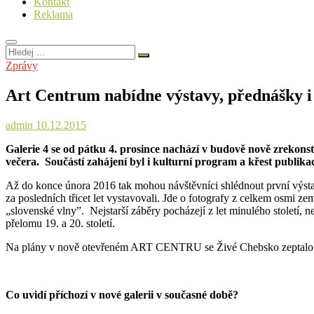
Kontakt
Reklama
Hledej
…
Zprávy
Art Centrum nabídne výstavy, přednášky i
admin
10.12.2015
Galerie 4 se od pátku 4. prosince nachází v budově nově zrekon
večera. Součástí zahájení byl i kulturní program a křest publikace
Až do konce února 2016 tak mohou návštěvníci shlédnout první výstavu,
za posledních třicet let vystavovali. Jde o fotografy z celkem osmi ze
„slovenské vlny”. Nejstarší záběry pocházejí z let minulého století, 
přelomu 19. a 20. století.
Na plány v nově otevřeném ART CENTRU se Živé Chebsko zeptalo ř
Co uvidí příchozí v nové galerii v současné době?