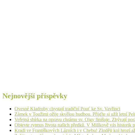
Nejnovější příspěvky
Ovesné Kladruby chystají tradiční Pouť ke Sv. Vavřinci
Zámek v Toužimi ožije skvělou hudbou. Přijďte si užít letní Pe
Veřejná sbírka na opravu chrámu sv. Olgy finišuje. Zbývají pos
Objevte rytmus života našich předků. V Milíkově vás historik
Kradl ve Františkových Lázních i v Chebu! Zloději kol hrozí a