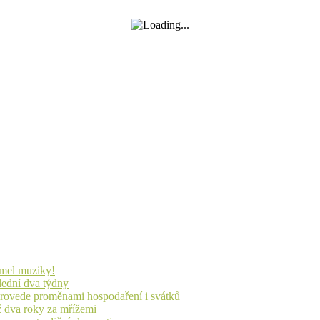
lmel muziky!
lední dva týdny
 provede proměnami hospodaření i svátků
ž dva roky za mřížemi