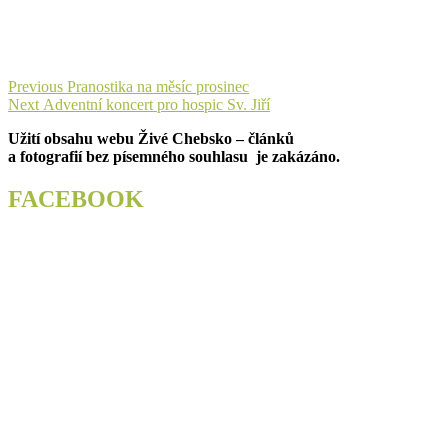
Navigace
Previous
Previous
Pranostika na měsíc prosinec
Next
post:
Next
Adventní koncert pro hospic Sv. Jiří
pro
post:
Užití obsahu webu Živé Chebsko – článků
příspěvek
a fotografií bez písemného souhlasu je zakázáno.
FACEBOOK