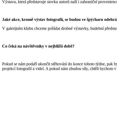
Výstavu, která představuje stovku autorů naší i zahraniční provenience,
Jaké akce, kromě výstav fotografií, se budou ve špýcharu odehr
V galerijním klubu chceme pořádat drobné výstavky, hudební představ
Co čeká na návštěvníky v nejbližší době?
Pokud se nám podaří ukončit stěhování do konce tohoto týdne, pak by
projekcí fotografií a videí. A pokud nám zbudou síly, chtěli bychom v