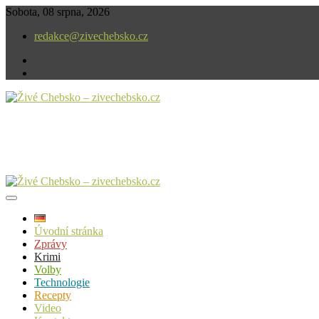
Skip
Sobota, 08 srpna, 2026
to
redakce@zivechebsko.cz
content
facebook
instagram
V našem regionu se stále něco děje.
Živé Chebsko – zivechebsko.cz
Úvodní stránka
Zprávy
Krimi
Volby
Technologie
Recepty
Video