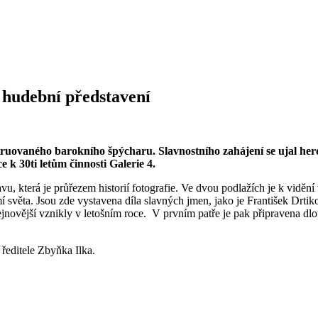
 hudební představení
struovaného barokního špýcharu. Slavnostního zahájení se ujal he
 k 30ti letům činnosti Galerie 4.
 která je průřezem historií fotografie. Ve dvou podlažích je k vidění v
mí světa. Jsou zde vystavena díla slavných jmen, jako je František Drtiko
nejnovější vznikly v letošním roce. V prvním patře je pak připravena dl
editele Zbyňka Ilka.