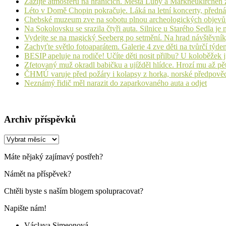
Zažijte atmosféru na hranicích. Města Luby a Markneukirchen z
Léto v Domě Chopin pokračuje. Láká na letní koncerty, přednáš
Chebské muzeum zve na sobotu plnou archeologických objev
Na Sokolovsku se srazila čtyři auta. Silnice u Starého Sedla je
Vydejte se na magický Seeberg po setmění. Na hrad návštěvn
Zachyťte světlo fotoaparátem. Galerie 4 zve děti na tvůrčí týde
BESIP apeluje na rodiče! Učíte děti nosit přilbu? U koloběžek 
Zfetovaný muž okradl babičku a ujížděl hlídce. Hrozí mu až pět
ČHMÚ varuje před požáry i kolapsy z horka, norské předpovědi s
Neznámý řidič měl narazit do zaparkovaného auta a odjet
Archiv příspěvků
Archiv
příspěvků
Máte nějaký zajímavý postřeh?
Námět na příspěvek?
Chtěli byste s naším blogem spolupracovat?
Napište nám!
Václava Simeonová