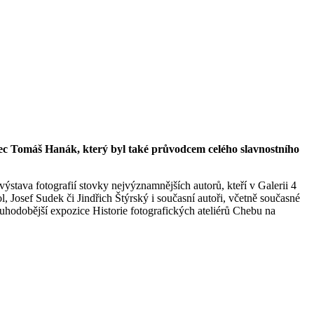
rec Tomáš Hanák, který byl také průvodcem celého slavnostního
ýstava fotografií stovky nejvýznamnějších autorů, kteří v Galerii 4
l, Josef Sudek či Jindřich Štýrský i současní autoři, včetně současné
ouhodobější expozice Historie fotografických ateliérů Chebu na