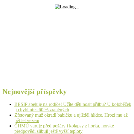
Nejnovější příspěvky
BESIP apeluje na rodiče! Učíte děti nosit přilbu? U koloběžek
jí chybí přes 60 % zraněných
Zfetovaný muž okradl babičku a ujížděl hlídce. Hrozí mu až
pět let vězení
ČHMÚ varuje před požáry i kolapsy z horka, norské
předpovědi slibují ještě vyšší teploty