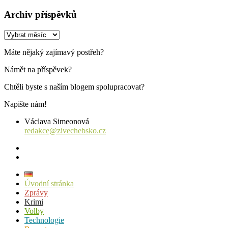
Archiv příspěvků
Archiv
příspěvků
Máte nějaký zajímavý postřeh?
Námět na příspěvek?
Chtěli byste s naším blogem spolupracovat?
Napište nám!
Václava Simeonová
redakce@zivechebsko.cz
facebook
instagram
Úvodní stránka
Zprávy
Krimi
Volby
Technologie