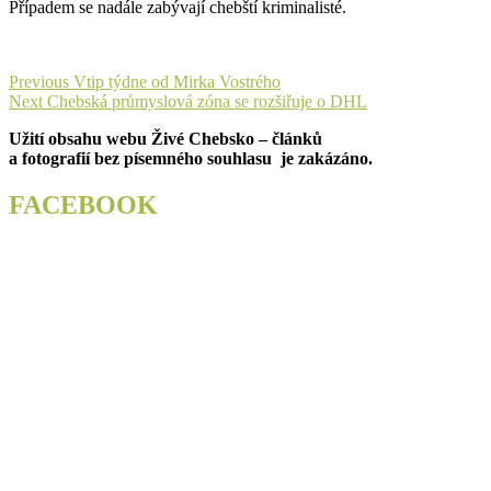
Případem se nadále zabývají chebští kriminalisté.
Navigace
Previous
Previous
Vtip týdne od Mirka Vostrého
Next
post:
Next
Chebská průmyslová zóna se rozšiřuje o DHL
pro
post:
Užití obsahu webu Živé Chebsko – článků
příspěvek
a fotografií bez písemného souhlasu je zakázáno.
FACEBOOK