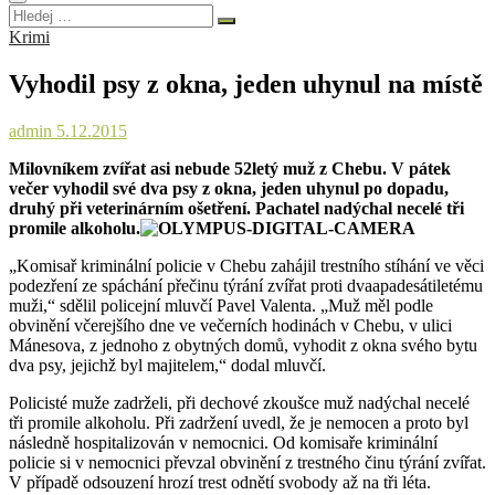
Hledej
…
Krimi
Vyhodil psy z okna, jeden uhynul na místě
admin
5.12.2015
Milovníkem zvířat asi nebude 52letý muž z Chebu. V pátek
večer vyhodil své dva psy z okna, jeden uhynul po dopadu,
druhý při veterinárním ošetření. Pachatel nadýchal necelé tři
promile alkoholu.
„Komisař kriminální policie v Chebu zahájil trestního stíhání ve věci
podezření ze spáchání přečinu týrání zvířat proti dvaapadesátiletému
muži,“ sdělil policejní mluvčí Pavel Valenta. „Muž měl podle
obvinění včerejšího dne ve večerních hodinách v Chebu, v ulici
Mánesova, z jednoho z obytných domů, vyhodit z okna svého bytu
dva psy, jejichž byl majitelem,“ dodal mluvčí.
Policisté muže zadrželi, při dechové zkoušce muž nadýchal necelé
tři promile alkoholu. Při zadržení uvedl, že je nemocen a proto byl
následně hospitalizován v nemocnici. Od komisaře kriminální
policie si v nemocnici převzal obvinění z trestného činu týrání zvířat.
V případě odsouzení hrozí trest odnětí svobody až na tři léta.