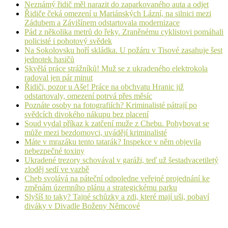
Neznámý řidič měl narazit do zaparkovaného auta a odjet
Řidiče čeká omezení u Mariánských Lázní, na silnici mezi
Zádubem a Závišínem odstartovala modernizace
Pád z několika metrů do řeky. Zraněnému cyklistovi pomáhali
policisté i pohotový svědek
Na Sokolovsku hoří skládka. U požáru v Tisové zasahuje šest
jednotek hasičů
Skvělá práce strážníků! Muž se z ukradeného elektrokola
radoval jen pár minut
Řidiči, pozor u Aše! Práce na obchvatu Hranic již
odstartovaly, omezení potrvá přes měsíc
Poznáte osoby na fotografiích? Kriminalisté pátrají po
svědcích divokého nákupu bez placení
Soud vydal příkaz k zatčení muže z Chebu. Pohybovat se
může mezi bezdomovci, uvádějí kriminalisté
Máte v mrazáku tento tatarák? Inspekce v něm objevila
nebezpečné toxiny
Ukradené trezory schovával v garáži, teď už šestadvacetiletý
zloděj sedí ve vazbě
Cheb svolává na páteční odpoledne veřejné projednání ke
změnám územního plánu a strategickému parku
Slyšíš to taky? Tajné schůzky a zdi, které mají uši, pobaví
diváky v Divadle Boženy Němcové