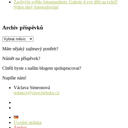
Zachyťte světlo fotoaparátem. Galerie 4 zve děti na tvůrčí
týden plný fotografování
Archiv příspěvků
Archiv
příspěvků
Máte nějaký zajímavý postřeh?
Námět na příspěvek?
Chtěli byste s naším blogem spolupracovat?
Napište nám!
Václava Simeonová
redakce@zivechebsko.cz
facebook
instagram
Úvodní stránka
Zprávy