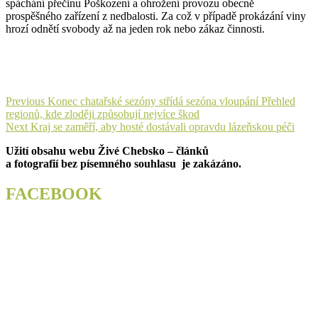
spáchání přečinu Poškození a ohrožení provozu obecně
prospěšného zařízení z nedbalosti. Za což v případě prokázání viny
hrozí odnětí svobody až na jeden rok nebo zákaz činnosti.
Navigace
Previous
Previous
Konec chatařské sezóny střídá sezóna vloupání Přehled
post:
regionů, kde zloději způsobují nejvíce škod
pro
Next
Next
Kraj se zaměří, aby hosté dostávali opravdu lázeňskou péči
příspěvek
post:
Užití obsahu webu Živé Chebsko – článků
a fotografií bez písemného souhlasu je zakázáno.
FACEBOOK