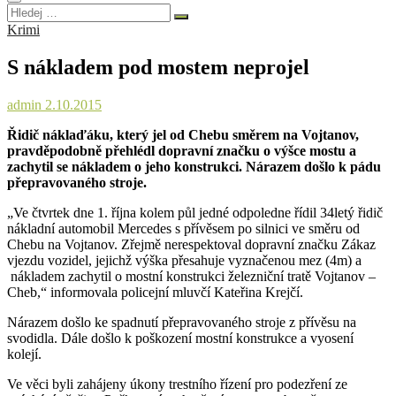
Hledej
…
Krimi
S nákladem pod mostem neprojel
admin
2.10.2015
Řidič náklaďáku, který jel od Chebu směrem na Vojtanov,
pravděpodobně přehlédl dopravní značku o výšce mostu a
zachytil se nákladem o jeho konstrukci. Nárazem došlo k pádu
přepravovaného stroje.
„Ve čtvrtek dne 1. října kolem půl jedné odpoledne řídil 34letý řidič
nákladní automobil Mercedes s přívěsem po silnici ve směru od
Chebu na Vojtanov. Zřejmě nerespektoval dopravní značku Zákaz
vjezdu vozidel, jejichž výška přesahuje vyznačenou mez (4m) a
nákladem zachytil o mostní konstrukci železniční tratě Vojtanov –
Cheb,“ informovala policejní mluvčí Kateřina Krejčí.
Nárazem došlo ke spadnutí přepravovaného stroje z přívěsu na
svodidla. Dále došlo k poškození mostní konstrukce a vyosení
kolejí.
Ve věci byli zahájeny úkony trestního řízení pro podezření ze