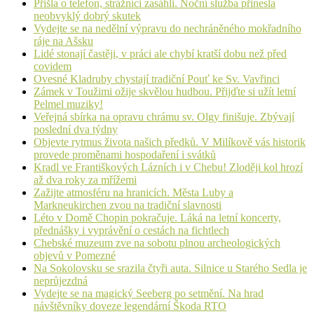
Přišla o telefon, strážníci zasáhli. Noční služba přinesla
neobvyklý dobrý skutek
Vydejte se na nedělní výpravu do nechráněného mokřadního
ráje na Ašsku
Lidé stonají častěji, v práci ale chybí kratší dobu než před
covidem
Ovesné Kladruby chystají tradiční Pouť ke Sv. Vavřinci
Zámek v Toužimi ožije skvělou hudbou. Přijďte si užít letní
Pelmel muziky!
Veřejná sbírka na opravu chrámu sv. Olgy finišuje. Zbývají
poslední dva týdny
Objevte rytmus života našich předků. V Milíkově vás historik
provede proměnami hospodaření i svátků
Kradl ve Františkových Lázních i v Chebu! Zloději kol hrozí
až dva roky za mřížemi
Zažijte atmosféru na hranicích. Města Luby a
Markneukirchen zvou na tradiční slavnosti
Léto v Domě Chopin pokračuje. Láká na letní koncerty,
přednášky i vyprávění o cestách na fichtlech
Chebské muzeum zve na sobotu plnou archeologických
objevů v Pomezné
Na Sokolovsku se srazila čtyři auta. Silnice u Starého Sedla je
neprůjezdná
Vydejte se na magický Seeberg po setmění. Na hrad
návštěvníky doveze legendární Škoda RTO