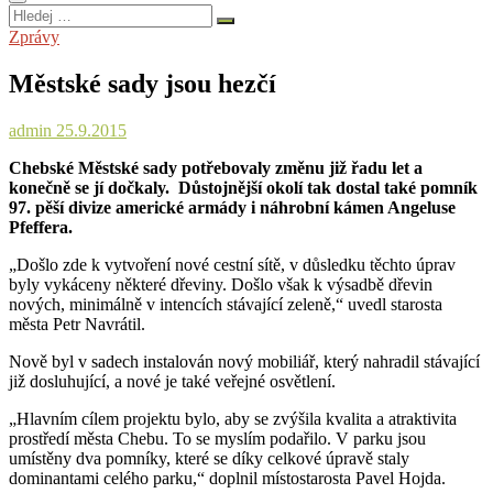
Hledej
…
Zprávy
Městské sady jsou hezčí
admin
25.9.2015
Chebské Městské sady potřebovaly změnu již řadu let a
konečně se jí dočkaly. Důstojnější okolí tak dostal také pomník
97. pěší divize americké armády i náhrobní kámen Angeluse
Pfeffera.
„Došlo zde k vytvoření nové cestní sítě, v důsledku těchto úprav
byly vykáceny některé dřeviny. Došlo však k výsadbě dřevin
nových, minimálně v intencích stávající zeleně,“ uvedl starosta
města Petr Navrátil.
Nově byl v sadech instalován nový mobiliář, který nahradil stávající
již dosluhující, a nové je také veřejné osvětlení.
„Hlavním cílem projektu bylo, aby se zvýšila kvalita a atraktivita
prostředí města Chebu. To se myslím podařilo. V parku jsou
umístěny dva pomníky, které se díky celkové úpravě staly
dominantami celého parku,“ doplnil místostarosta Pavel Hojda.