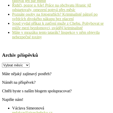
radoval jen pár minut
Řidiči, pozor u Aše! Práce na obchvatu Hranic již
odstartovaly, omezení potrvá přes měsíc
Poznáte osoby na fotografiích? Kriminalisté pátrají po
svědcích divokého nákupu bez placení
Soud vydal příkaz k zatčení muže z Chebu. Pohybovat se
může mezi bezdomovci, uvádějí kriminalisté
Máte v mrazáku tento tatarák? Inspekce v něm objevila
nebezpečné toxiny
Archiv příspěvků
Archiv
příspěvků
Máte nějaký zajímavý postřeh?
Námět na příspěvek?
Chtěli byste s naším blogem spolupracovat?
Napište nám!
Václava Simeonová
redakce@zivechebsko.cz