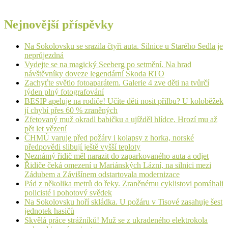
Nejnovější příspěvky
Na Sokolovsku se srazila čtyři auta. Silnice u Starého Sedla je
neprůjezdná
Vydejte se na magický Seeberg po setmění. Na hrad
návštěvníky doveze legendární Škoda RTO
Zachyťte světlo fotoaparátem. Galerie 4 zve děti na tvůrčí
týden plný fotografování
BESIP apeluje na rodiče! Učíte děti nosit přilbu? U koloběžek
jí chybí přes 60 % zraněných
Zfetovaný muž okradl babičku a ujížděl hlídce. Hrozí mu až
pět let vězení
ČHMÚ varuje před požáry i kolapsy z horka, norské
předpovědi slibují ještě vyšší teploty
Neznámý řidič měl narazit do zaparkovaného auta a odjet
Řidiče čeká omezení u Mariánských Lázní, na silnici mezi
Zádubem a Závišínem odstartovala modernizace
Pád z několika metrů do řeky. Zraněnému cyklistovi pomáhali
policisté i pohotový svědek
Na Sokolovsku hoří skládka. U požáru v Tisové zasahuje šest
jednotek hasičů
Skvělá práce strážníků! Muž se z ukradeného elektrokola