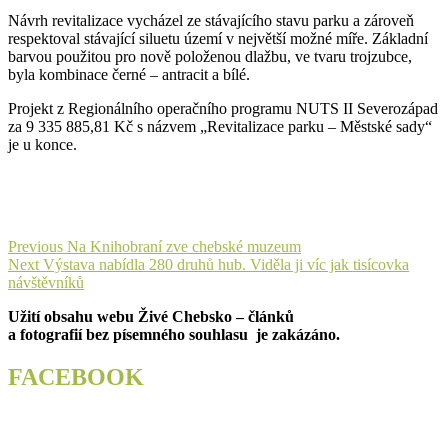
Návrh revitalizace vycházel ze stávajícího stavu parku a zároveň
respektoval stávající siluetu území v největší možné míře. Základní
barvou použitou pro nově položenou dlažbu, ve tvaru trojzubce,
byla kombinace černé – antracit a bílé.
Projekt z Regionálního operačního programu NUTS II Severozápad
za 9 335 885,81 Kč s názvem „Revitalizace parku – Městské sady“
je u konce.
Navigace
Previous
Previous
Na Knihobraní zve chebské muzeum
Next
post:
Next
Výstava nabídla 280 druhů hub. Viděla ji víc jak tisícovka
pro
post:
návštěvníků
příspěvek
Užití obsahu webu Živé Chebsko – článků
a fotografií bez písemného souhlasu je zakázáno.
FACEBOOK