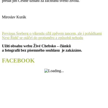
předat jim Čestné uznání za záchranu svého života.
Miroslav Kurák
Navigace
Previous
Previous
Seeberg o víkendu ožil zpěvem tancem, ale i pohádkami
Next
post:
Next
Řidič se otáčel do protisměru a způsobil nehodu
pro
post:
Užití obsahu webu Živé Chebsko – článků
příspěvek
a fotografií bez písemného souhlasu je zakázáno.
FACEBOOK