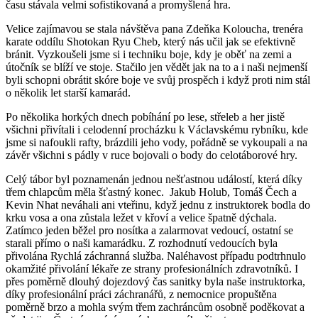
času stávala velmi sofistikovaná a promyšlená hra.
Velice zajímavou se stala návštěva pana Zdeňka Koloucha, trenéra
karate oddílu Shotokan Ryu Cheb, který nás učil jak se efektivně
bránit. Vyzkoušeli jsme si i techniku boje, kdy je oběť na zemi a
útočník se blíží ve stoje. Stačilo jen vědět jak na to a i naši nejmenší
byli schopni obrátit skóre boje ve svůj prospěch i když proti nim stál
o několik let starší kamarád.
Po několika horkých dnech pobíhání po lese, střeleb a her jistě
všichni přivítali i celodenní procházku k Václavskému rybníku, kde
jsme si nafoukli rafty, brázdili jeho vody, pořádně se vykoupali a na
závěr všichni s pádly v ruce bojovali o body do celotáborové hry.
Celý tábor byl poznamenán jednou nešťastnou událostí, která díky
třem chlapcům měla šťastný konec. Jakub Holub, Tomáš Čech a
Kevin Nhat neváhali ani vteřinu, když jednu z instruktorek bodla do
krku vosa a ona zůstala ležet v křoví a velice špatně dýchala.
Zatímco jeden běžel pro nosítka a zalarmovat vedoucí, ostatní se
starali přímo o naši kamarádku. Z rozhodnutí vedoucích byla
přivolána Rychlá záchranná služba. Naléhavost případu podtrhnulo
okamžité přivolání lékaře ze strany profesionálních zdravotníků. I
přes poměrně dlouhý dojezdový čas sanitky byla naše instruktorka,
díky profesionální práci záchranářů, z nemocnice propuštěna
poměrně brzo a mohla svým třem zachráncům osobně poděkovat a