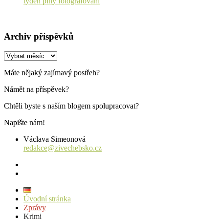
týden plný fotografování
Archiv příspěvků
Archiv
příspěvků
Máte nějaký zajímavý postřeh?
Námět na příspěvek?
Chtěli byste s naším blogem spolupracovat?
Napište nám!
Václava Simeonová
redakce@zivechebsko.cz
facebook
instagram
Úvodní stránka
Zprávy
Krimi