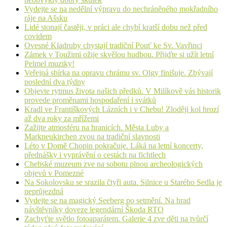
Vydejte se na nedělní výpravu do nechráněného mokřadního
ráje na Ašsku
Lidé stonají častěji, v práci ale chybí kratší dobu než před
covidem
Ovesné Kladruby chystají tradiční Pouť ke Sv. Vavřinci
Zámek v Toužimi ožije skvělou hudbou. Přijďte si užít letní
Pelmel muziky!
Veřejná sbírka na opravu chrámu sv. Olgy finišuje. Zbývají
poslední dva týdny
Objevte rytmus života našich předků. V Milíkově vás historik
provede proměnami hospodaření i svátků
Kradl ve Františkových Lázních i v Chebu! Zloději kol hrozí
až dva roky za mřížemi
Zažijte atmosféru na hranicích. Města Luby a
Markneukirchen zvou na tradiční slavnosti
Léto v Domě Chopin pokračuje. Láká na letní koncerty,
přednášky i vyprávění o cestách na fichtlech
Chebské muzeum zve na sobotu plnou archeologických
objevů v Pomezné
Na Sokolovsku se srazila čtyři auta. Silnice u Starého Sedla je
neprůjezdná
Vydejte se na magický Seeberg po setmění. Na hrad
návštěvníky doveze legendární Škoda RTO
Zachyťte světlo fotoaparátem. Galerie 4 zve děti na tvůrčí