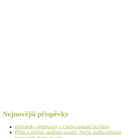
Nejnovější příspěvky
Sběratelky představily v Chebu unikátní kočárky
Přišla o telefon, strážníci zasáhli. Noční služba přinesla
neobvyklý dobrý skutek