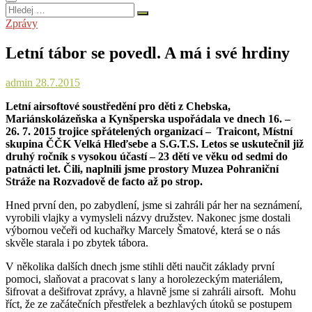
Hledej
…
Zprávy
Letní tábor se povedl. A má i své hrdiny
admin
28.7.2015
Letní airsoftové soustředění pro děti z Chebska,
Mariánskolázeňska a Kynšperska uspořádala ve dnech 16. –
26. 7. 2015 trojice spřátelených organizací – Traicont, Místní
skupina ČČK Velká Hleďsebe a S.G.T.S. Letos se uskutečnil již
druhý ročník s vysokou účastí – 23 dětí ve věku od sedmi do
patnácti let. Čili, naplnili jsme prostory Muzea Pohraniční
Stráže na Rozvadově de facto až po strop.
Hned první den, po zabydlení, jsme si zahráli pár her na seznámení,
vyrobili vlajky a vymysleli názvy družstev. Nakonec jsme dostali
výbornou večeři od kuchařky Marcely Šmatové, která se o nás
skvěle starala i po zbytek tábora.
V několika dalších dnech jsme stihli děti naučit základy první
pomoci, slaňovat a pracovat s lany a horolezeckým materiálem,
šifrovat a dešifrovat zprávy, a hlavně jsme si zahráli airsoft. Mohu
říct, že ze začátečních přestřelek a bezhlavých útoků se postupem