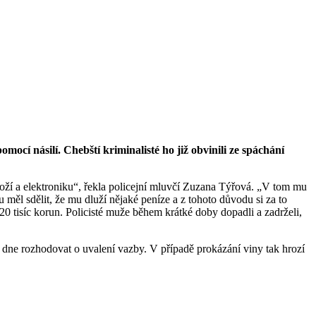
mocí násilí. Chebští kriminalisté ho již obvinili ze spáchání
zboží a elektroniku“, řekla policejní mluvčí Zuzana Týřová. „V tom mu
 měl sdělit, že mu dluží nějaké peníze a z tohoto důvodu si za to
20 tisíc korun. Policisté muže během krátké doby dopadli a zadrželi,
 dne rozhodovat o uvalení vazby. V případě prokázání viny tak hrozí