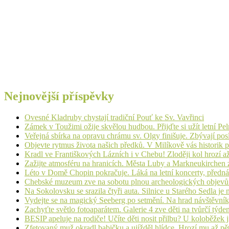
Nejnovější příspěvky
Ovesné Kladruby chystají tradiční Pouť ke Sv. Vavřinci
Zámek v Toužimi ožije skvělou hudbou. Přijďte si užít letní Pe
Veřejná sbírka na opravu chrámu sv. Olgy finišuje. Zbývají pos
Objevte rytmus života našich předků. V Milíkově vás historik
Kradl ve Františkových Lázních i v Chebu! Zloději kol hrozí a
Zažijte atmosféru na hranicích. Města Luby a Markneukirchen z
Léto v Domě Chopin pokračuje. Láká na letní koncerty, přednáš
Chebské muzeum zve na sobotu plnou archeologických objev
Na Sokolovsku se srazila čtyři auta. Silnice u Starého Sedla je
Vydejte se na magický Seeberg po setmění. Na hrad návštěvn
Zachyťte světlo fotoaparátem. Galerie 4 zve děti na tvůrčí týde
BESIP apeluje na rodiče! Učíte děti nosit přilbu? U koloběžek 
Zfetovaný muž okradl babičku a ujížděl hlídce. Hrozí mu až pět