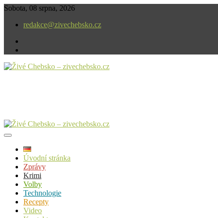
Skip
Sobota, 08 srpna, 2026
to
redakce@zivechebsko.cz
content
facebook
instagram
V našem regionu se stále něco děje.
Živé Chebsko – zivechebsko.cz
Úvodní stránka
Zprávy
Krimi
Volby
Technologie
Recepty
Video