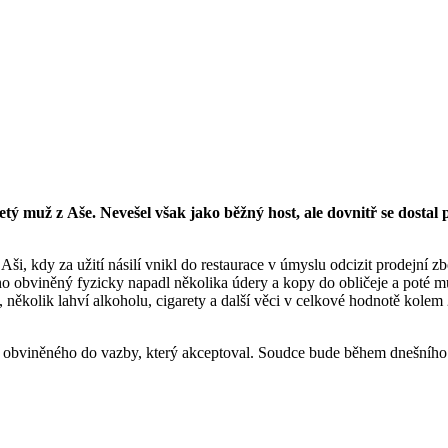
ý muž z Aše. Nevešel však jako běžný host, ale dovnitř se dostal po
ši, kdy za užití násilí vnikl do restaurace v úmyslu odcizit prodejní 
toho obviněný fyzicky napadl několika údery a kopy do obličeje a poté mu
, několik lahví alkoholu, cigarety a další věci v celkové hodnotě kolem 
tí obviněného do vazby, který akceptoval. Soudce bude během dnešního