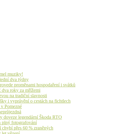
lmel muziky!
lední dva týdny
 provede proměnami hospodaření i svátků
ž dva roky za mřížemi
vou na tradiční slavnosti
ky i vyprávění o cestách na fichtlech
ů v Pomezné
 neprůjezdná
íky doveze legendární Škoda RTO
n plný fotografování
jí chybí přes 60 % zraněných
 let vězení