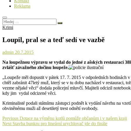
Kontakt
Reklama
Hledej
…
Krimi
Loupil, pral se a teď sedí ve vazbě
admin
20.7.2015
Na loupežnou výpravu se vydal do jedné z ašských restaurací 38let
zvlášť závažného zločinu loupeže.
„Loupeže měl dopustit v pátek 17. 7. 2015 v odpoledních hodinách v A
chtěl zabránit 47letý muž, který se v tu dobu nacházel v restauraci, 
vezme nějaké věci“ dodala policejní mluvčí. Majiteli odcizil notebook
kdy jim vydal odcizené věci.
Kriminalisté podali státnímu zástupci podnět k vydání návrhu na vze
obviněnému muži až desetiletý trest odnětí svobody.
Navigace
Previous
Previous
Dotace na výměnu kotlů pomůže občanům i v našem kraji
Next
post:
Next
Stavba bunkru pro lineární urychlovač jde do finále
pro
post: