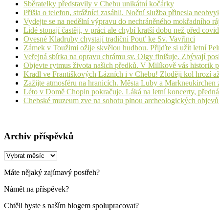
Sběratelky představily v Chebu unikátní kočárky
Přišla o telefon, strážníci zasáhli. Noční služba přinesla neobv
Vydejte se na nedělní výpravu do nechráněného mokřadního rá
Lidé stonají častěji, v práci ale chybí kratší dobu než před cov
Ovesné Kladruby chystají tradiční Pouť ke Sv. Vavřinci
Zámek v Toužimi ožije skvělou hudbou. Přijďte si užít letní Pe
Veřejná sbírka na opravu chrámu sv. Olgy finišuje. Zbývají pos
Objevte rytmus života našich předků. V Milíkově vás historik
Kradl ve Františkových Lázních i v Chebu! Zloději kol hrozí a
Zažijte atmosféru na hranicích. Města Luby a Markneukirchen z
Léto v Domě Chopin pokračuje. Láká na letní koncerty, přednáš
Chebské muzeum zve na sobotu plnou archeologických objev
Archiv příspěvků
Archiv
příspěvků
Máte nějaký zajímavý postřeh?
Námět na příspěvek?
Chtěli byste s naším blogem spolupracovat?