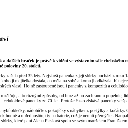
tví
a dalších hraček je právě k vidění ve výstavním sále chebského mu
 poloviny 20. století.
y začala před 35 lety. Nejstarší panenka z její sbírky pochází z roku 
od koho ji majitelka dostala, co měla na sobě a komu ji odkázala. K ne
dských vlasů. Hojně zastoupené jsou i panenky z kompozitů a celuloid
e rozšiřuje, a to různými způsoby, od burz až po záchranu u popelnic, li
 i celuloidové panenky ze 70. let. Protože často získává panenky ve špat
hybí oblečky, nádobíčko, pokojíčky s nábytkem, postýlky a kočárky. Ch
ček hodně a upřednostňují ty na baterie, což je nenutí přemýšlet. Naop
st sbírky, které paní Alena Pleslová spolu se svým manželem Františkem