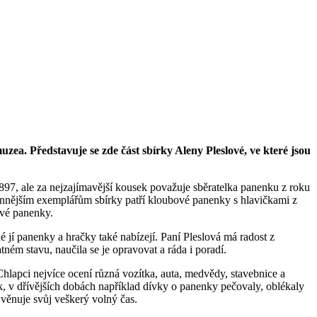
zea. Představuje se zde část sbírky Aleny Pleslové, ve které jsou
1897, ale za nejzajímavější kousek považuje sběratelka panenku z roku
jcennějším exemplářům sbírky patří kloubové panenky s hlavičkami z
ové panenky.
dé jí panenky a hračky také nabízejí. Paní Pleslová má radost z
ném stavu, naučila se je opravovat a ráda i poradí.
lapci nejvíce ocení různá vozítka, auta, medvědy, stavebnice a
ak, v dřívějších dobách například dívky o panenky pečovaly, oblékaly
 věnuje svůj veškerý volný čas.