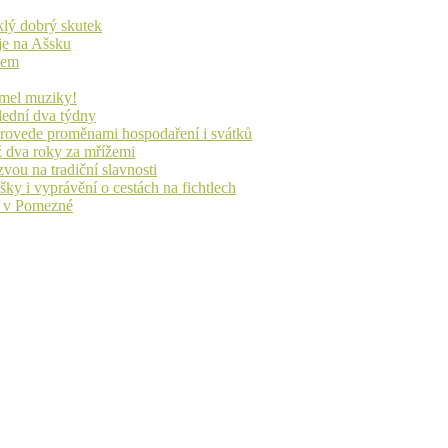
yklý dobrý skutek
je na Ašsku
idem
lmel muziky!
lední dva týdny
 provede proměnami hospodaření i svátků
ž dva roky za mřížemi
vou na tradiční slavnosti
ky i vyprávění o cestách na fichtlech
ů v Pomezné