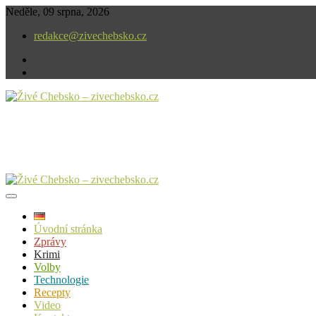
Skip
Neděle, 09 srpna, 2026
to
redakce@zivechebsko.cz
content
facebook
instagram
V našem regionu se stále něco děje.
Živé Chebsko – zivechebsko.cz
Úvodní stránka
Zprávy
Krimi
Volby
Technologie
Recepty
Video