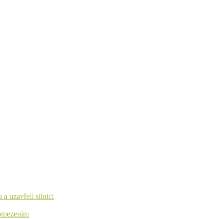
 a uzavřeli silnici
s omezením