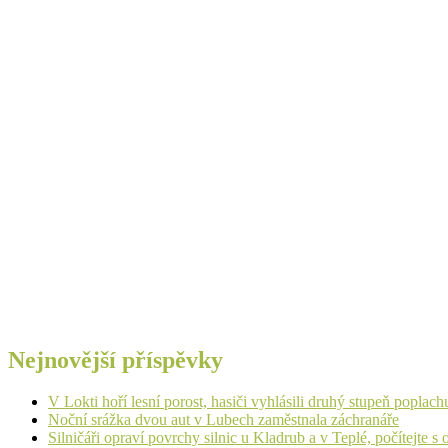
Nejnovější příspěvky
V Lokti hoří lesní porost, hasiči vyhlásili druhý stupeň poplachu
Noční srážka dvou aut v Lubech zaměstnala záchranáře
Silničáři opraví povrchy silnic u Kladrub a v Teplé, počítejte 