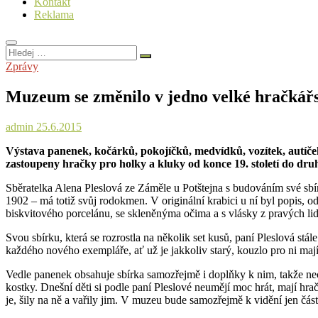
Kontakt
Reklama
Hledej
…
Zprávy
Muzeum se změnilo v jedno velké hračkářs
admin
25.6.2015
Výstava panenek, kočárků, pokojíčků, medvídků, vozítek, autíček 
zastoupeny hračky pro holky a kluky od konce 19. století do druhé
Sběratelka Alena Pleslová ze Záměle u Potštejna s budováním své sbírk
1902 – má totiž svůj rodokmen. V originální krabici u ní byl popis, 
biskvitového porcelánu, se skleněnýma očima a s vlásky z pravých li
Svou sbírku, která se rozrostla na několik set kusů, paní Pleslová stál
každého nového exempláře, ať už je jakkoliv starý, kouzlo pro ni mají
Vedle panenek obsahuje sbírka samozřejmě i doplňky k nim, takže nec
kostky. Dnešní děti si podle paní Pleslové neumějí moc hrát, mají hra
je, šily na ně a vařily jim. V muzeu bude samozřejmě k vidění jen čá