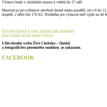
Výstava bude v chebském muzeu k vidění do 27 září.
Muzeum je pro veřejnost otevřené denně mimo pondělí, od o 9 do 12.3
dospělí, 2 děti) činí 170 Kč. Prohlídka jen výstavní síně vyjde na 40 
Navigace
Previous
Previous
Odnesl si víno, zaplatit však zapomněl
Next
post:
Next
Soutěž už má svého výherce
pro
post:
Užití obsahu webu Živé Chebsko – článků
příspěvek
a fotografií bez písemného souhlasu je zakázáno.
FACEBOOK