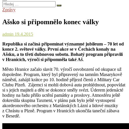
Hledej
…
Zprávy
Ašsko si připomnělo konec války
admin
19.4.2015
Republika si začíná připomínat významné jubileum – 70 let od
konce 2. světové války. První akce se v Čechách konaly na
Ašsku, a to třetí dubnovou sobotu. Bohatý program připravili
v Hranicích, výročí si připomněla také Aš
.
Město Hranice začalo slavit 70. výročí osvobození od okupace už
dopoledne. Program, který byl připravený na tamním Masarykově
náměstí, zahájil krátce po 10. hodině příjezd členů z Military Car
Clubu Plzeň. Zájemci si mohli dobová auta prohlédnout, popovídat
si s jejich majiteli a děti se dokonce směly svézt. Úderem jedenácté
hodiny na řadu přišlo uctění památky a proslovy. Atmosféru ještě
dokreslila skupina Taxmeni, v plánu pak bylo ještě vystoupení
akordeonového orchestru z Mariánských Lázní a lidové muziky
z Chrástu u Plzně. Program v Hranicích ukončila taneční zábava
v Besedě.