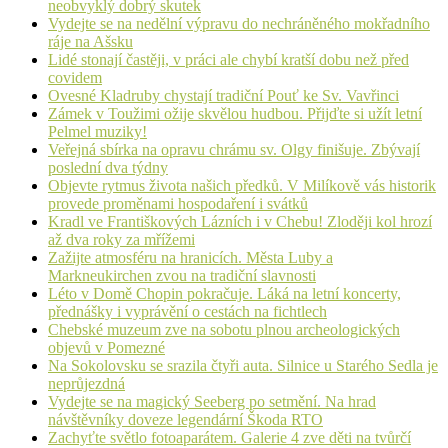
neobvyklý dobrý skutek
Vydejte se na nedělní výpravu do nechráněného mokřadního
ráje na Ašsku
Lidé stonají častěji, v práci ale chybí kratší dobu než před
covidem
Ovesné Kladruby chystají tradiční Pouť ke Sv. Vavřinci
Zámek v Toužimi ožije skvělou hudbou. Přijďte si užít letní
Pelmel muziky!
Veřejná sbírka na opravu chrámu sv. Olgy finišuje. Zbývají
poslední dva týdny
Objevte rytmus života našich předků. V Milíkově vás historik
provede proměnami hospodaření i svátků
Kradl ve Františkových Lázních i v Chebu! Zloději kol hrozí
až dva roky za mřížemi
Zažijte atmosféru na hranicích. Města Luby a
Markneukirchen zvou na tradiční slavnosti
Léto v Domě Chopin pokračuje. Láká na letní koncerty,
přednášky i vyprávění o cestách na fichtlech
Chebské muzeum zve na sobotu plnou archeologických
objevů v Pomezné
Na Sokolovsku se srazila čtyři auta. Silnice u Starého Sedla je
neprůjezdná
Vydejte se na magický Seeberg po setmění. Na hrad
návštěvníky doveze legendární Škoda RTO
Zachyťte světlo fotoaparátem. Galerie 4 zve děti na tvůrčí