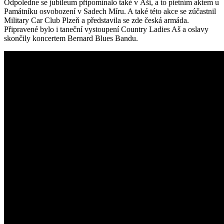
Odpoledne se jubileum připomínalo také v Aši, a to pietním aktem u
Památníku osvobození v Sadech Míru. A také této akce se zúčastnil
Military Car Club Plzeň a představila se zde česká armáda.
Připravené bylo i taneční vystoupení Country Ladies Aš a oslavy
skončily koncertem Bernard Blues Bandu.