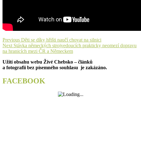
Navigace
Previous
Previous
Děti se díky hřišti naučí chovat na silnici
Next
post:
Next
Stávka německých strojvedoucích prakticky neomezí dopravu
pro
post:
na hranicích mezi ČR a Německem
příspěvek
Užití obsahu webu Živé Chebsko – článků
a fotografií bez písemného souhlasu je zakázáno.
FACEBOOK