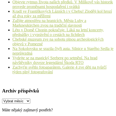
Objevte rytmus života našich předků. V Milíkově vás historik
provede proměnami hospodaření i svátků
Kradl ve Františkových Lázních i v Chebu! Zloději kol hrozí
až dva roky za mřížemi
Zažijte atmosféru na hranicích. Města Luby a
Markneukirchen zvou na tradiční slavnosti
Léto v Domě Chopin pokračuje. Láká na letní koncerty,
přednášky i vyprávění o cestách na fichtlech
Chebské muzeum zve na sobotu plnou archeologických
objevů v Pomezné
Na Sokolovsku se srazila čtyři auta. Silnice u Starého Sedla je
neprůjezdná
Vydejte se na magický Seeberg po setmění. Na hrad
návštěvníky doveze legendární Škoda RTO
Zachyťte světlo fotoaparátem. Galerie 4 zve děti na tvůrčí
týden plný fotografování
Archiv příspěvků
Archiv
příspěvků
Máte nějaký zajímavý postřeh?