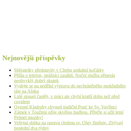
Nejnovější příspěvky
Sběratelky představily v Chebu unikátní kočárky
Přišla o telefon, strážníci zasáhli. Noční služba přinesla
neobvyklý dobrý skutek
Vydejte se na nedělní výpravu do nechráněného mokřadního
ráje na Ašsku
Lidé stonají častěji, v práci ale chybí kratší dobu než před
covidem
Ovesné Kladruby chystají tradiční Pouť ke Sv. Vavřinci
Zámek v Toužimi ožije skvělou hudbou. Přijďte si užít letní
Pelmel muziky!
Veřejná sbírka na opravu chrámu sv. Olgy finišuje. Zbývají
poslední dva týdny