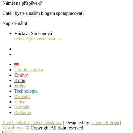
Námět na příspěvek?
Chtěli byste s naším blogem spolupracovat?
Napište nám!
Václava Simeonová
redakce@zivechebsko.cz
facebook
instagram
Úvodní stránka
Zprávy
Krimi
Volby
Technologie
Recepty
Video
Kontakt
Reklama
Živé Chebsko – zivechebsko.cz
| Designed by:
Theme Freesia
|
WordPress
| © Copyright All right reserved