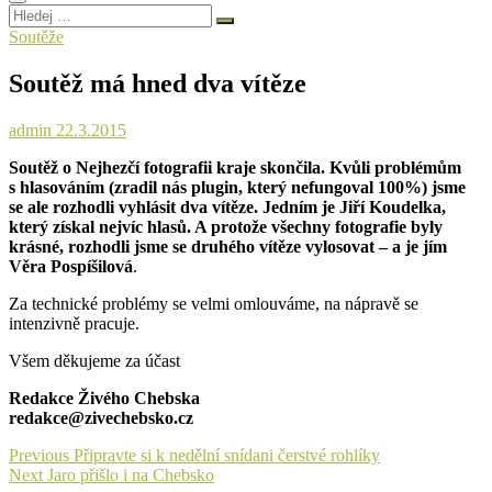
Hledej
…
Soutěže
Soutěž má hned dva vítěze
admin
22.3.2015
Soutěž o Nejhezčí fotografii kraje skončila. Kvůli problémům
s hlasováním (zradil nás plugin, který nefungoval 100%) jsme
se ale rozhodli vyhlásit dva vítěze. Jedním je Jiří Koudelka,
který získal nejvíc hlasů. A protože všechny fotografie byly
krásné, rozhodli jsme se druhého vítěze vylosovat – a je jím
Věra Pospíšilová
.
Za technické problémy se velmi omlouváme, na nápravě se
intenzivně pracuje.
Všem děkujeme za účast
Redakce Živého Chebska
redakce@zivechebsko.cz
Navigace
Previous
Previous
Připravte si k nedělní snídani čerstvé rohlíky
Next
post:
Next
Jaro přišlo i na Chebsko
pro