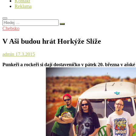
Kontakt
Reklama
Hledej
…
Chebsko
V Aši budou hrát Horkýže Slíže
admin
17.3.2015
Punkeři a rockeři si dají dostaveníčko v pátek 20. března v ašsk