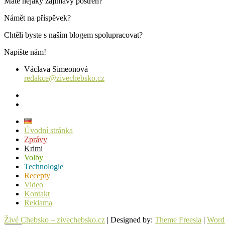
Máte nějaký zajímavý postřeh?
Námět na příspěvek?
Chtěli byste s naším blogem spolupracovat?
Napište nám!
Václava Simeonová
redakce@zivechebsko.cz
facebook
instagram
Úvodní stránka
Zprávy
Krimi
Volby
Technologie
Recepty
Video
Kontakt
Reklama
Živé Chebsko – zivechebsko.cz
| Designed by:
Theme Freesia
|
Word