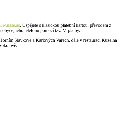
ww.nase.as
. Uspějete s klasickou platební kartou, převodem z
m obyčejného telefonu pomocí tzv. M-platby.
 Horním Slavkově a Karlových Varech, dále v restauraci Kuželna
Sokolově.