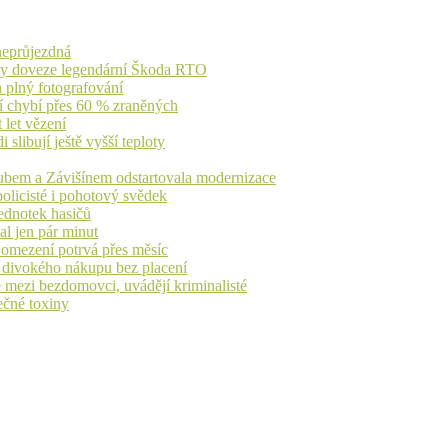
 neprůjezdná
íky doveze legendární Škoda RTO
n plný fotografování
jí chybí přes 60 % zraněných
 let vězení
libují ještě vyšší teploty
dubem a Závišínem odstartovala modernizace
olicisté i pohotový svědek
ednotek hasičů
al jen pár minut
, omezení potrvá přes měsíc
h divokého nákupu bez placení
 mezi bezdomovci, uvádějí kriminalisté
ečné toxiny