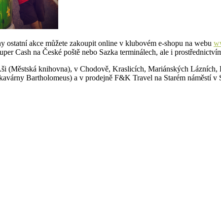
hny ostatní akce můžete zakoupit online v klubovém e-shopu na webu
w
uper Cash na České poště nebo Sazka terminálech, ale i prostřednictví
Aši (Městská knihovna), v Chodově, Kraslicích, Mariánských Lázních,
e kavárny Bartholomeus) a v prodejně F&K Travel na Starém náměstí v 