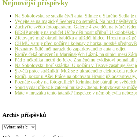
Nejnovější příspěvky
Na Sokolovsku se srazila čtyři auta. Silnice u Starého Sedla je
Vydejte se na magický Seeberg po setmění. Na hrad návštěvn
Zachyťte světlo fotoaparátem. Galerie 4 zve děti na tvůrčí týde
BESIP apeluje na rodiče! Učíte děti nosit přilbu? U koloběžek 
Zfetovaný muž okradl babičku a ujížděl hlídce. Hrozí mu až pět
ČHMÚ varuje před požáry i kolapsy z horka, norské předpovědi s
Neznámý řidič měl narazit do zaparkovaného auta a odjet
Řidiče čeká omezení u Mariánských Lázní, na silnici mezi Zá
Pád z několika metrů do řeky. Zraněnému cyklistovi pomáhali p
Na Sokolovsku hoří skládka. U požáru v Tisové zasahuje šest j
Skvělá práce strážníků! Muž se z ukradeného elektrokola radov
Řidiči, pozor u Aše! Práce na obchvatu Hranic již odstartovaly
Poznáte osoby na fotografiích? Kriminalisté pátrají po svědcíc
Soud vydal příkaz k zatčení muže z Chebu. Pohybovat se může
Máte v mrazáku tento tatarák? Inspekce v něm objevila nebezp
Archiv příspěvků
Archiv
příspěvků