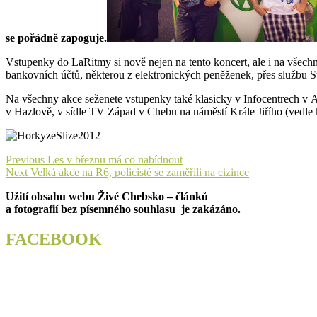
se pořádně zapoguje.
Vstupenky do LaRitmy si nově nejen na tento koncert, ale i na všec
bankovních účtů, některou z elektronických peněženek, přes službu S
Na všechny akce seženete vstupenky také klasicky v Infocentrech v 
v Hazlově, v sídle TV Západ v Chebu na náměstí Krále Jiřího (vedl
Navigace
Previous
Previous
Les v březnu má co nabídnout
Next
post:
Next
Velká akce na R6, policisté se zaměřili na cizince
pro
post:
Užití obsahu webu Živé Chebsko – článků
příspěvek
a fotografií bez písemného souhlasu je zakázáno.
FACEBOOK