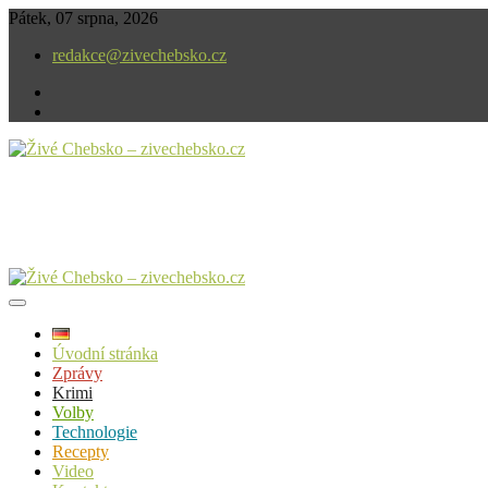
Skip
Pátek, 07 srpna, 2026
to
redakce@zivechebsko.cz
content
facebook
instagram
V našem regionu se stále něco děje.
Živé Chebsko – zivechebsko.cz
Úvodní stránka
Zprávy
Krimi
Volby
Technologie
Recepty
Video