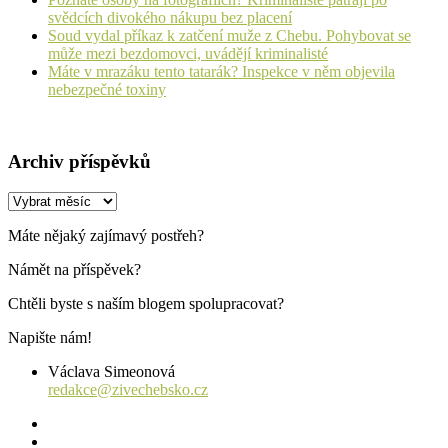
svědcích divokého nákupu bez placení
Soud vydal příkaz k zatčení muže z Chebu. Pohybovat se
může mezi bezdomovci, uvádějí kriminalisté
Máte v mrazáku tento tatarák? Inspekce v něm objevila
nebezpečné toxiny
Archiv příspěvků
Archiv
příspěvků
Máte nějaký zajímavý postřeh?
Námět na příspěvek?
Chtěli byste s naším blogem spolupracovat?
Napište nám!
Václava Simeonová
redakce@zivechebsko.cz
facebook
instagram