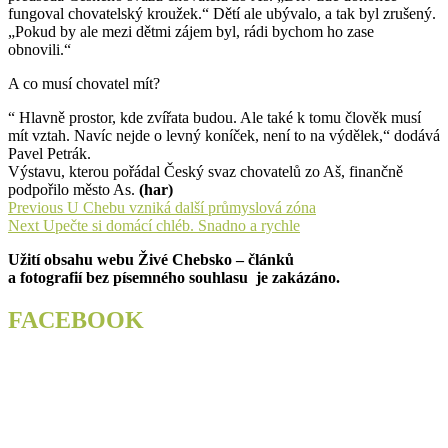
fungoval chovatelský kroužek.“ Dětí ale ubývalo, a tak byl zrušený.
„Pokud by ale mezi dětmi zájem byl, rádi bychom ho zase
obnovili.“
A co musí chovatel mít?
“ Hlavně prostor, kde zvířata budou. Ale také k tomu člověk musí
mít vztah. Navíc nejde o levný koníček, není to na výdělek,“ dodává
Pavel Petrák.
Výstavu, kterou pořádal Český svaz chovatelů zo Aš, finančně
podpořilo město As.
(har)
Navigace
Previous
Previous
U Chebu vzniká další průmyslová zóna
Next
post:
Next
Upečte si domácí chléb. Snadno a rychle
pro
post:
Užití obsahu webu Živé Chebsko – článků
příspěvek
a fotografií bez písemného souhlasu je zakázáno.
FACEBOOK