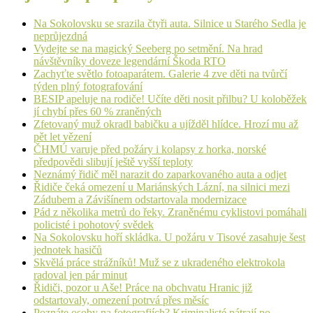
Na Sokolovsku se srazila čtyři auta. Silnice u Starého Sedla je
neprůjezdná
Vydejte se na magický Seeberg po setmění. Na hrad
návštěvníky doveze legendární Škoda RTO
Zachyťte světlo fotoaparátem. Galerie 4 zve děti na tvůrčí
týden plný fotografování
BESIP apeluje na rodiče! Učíte děti nosit přilbu? U koloběžek
jí chybí přes 60 % zraněných
Zfetovaný muž okradl babičku a ujížděl hlídce. Hrozí mu až
pět let vězení
ČHMÚ varuje před požáry i kolapsy z horka, norské
předpovědi slibují ještě vyšší teploty
Neznámý řidič měl narazit do zaparkovaného auta a odjet
Řidiče čeká omezení u Mariánských Lázní, na silnici mezi
Zádubem a Závišínem odstartovala modernizace
Pád z několika metrů do řeky. Zraněnému cyklistovi pomáhali
policisté i pohotový svědek
Na Sokolovsku hoří skládka. U požáru v Tisové zasahuje šest
jednotek hasičů
Skvělá práce strážníků! Muž se z ukradeného elektrokola
radoval jen pár minut
Řidiči, pozor u Aše! Práce na obchvatu Hranic již
odstartovaly, omezení potrvá přes měsíc
Poznáte osoby na fotografiích? Kriminalisté pátrají po