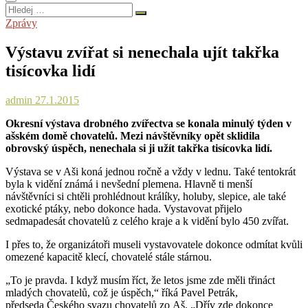
Hledej
…
Zprávy
Výstavu zvířat si nenechala ujít takřka
tisícovka lidí
admin
27.1.2015
Okresní výstava drobného zvířectva se konala minulý týden v
ašském domě chovatelů. Mezi návštěvníky opět sklidila
obrovský úspěch, nenechala si ji užít takřka tisícovka lidí.
Výstava se v Aši koná jednou ročně a vždy v lednu. Také tentokrát
byla k vidění známá i nevšední plemena. Hlavně ti menší
návštěvníci si chtěli prohlédnout králíky, holuby, slepice, ale také
exotické ptáky, nebo dokonce hada. Vystavovat přijelo
sedmapadesát chovatelů z celého kraje a k vidění bylo 450 zvířat.
I přes to, že organizátoři museli vystavovatele dokonce odmítat kvůli
omezené kapacitě klecí, chovatelé stále stárnou.
„To je pravda. I když musím říct, že letos jsme zde měli třináct
mladých chovatelů, což je úspěch,“ říká Pavel Petrák,
předseda Českého svazu chovatelů zo Aš. „Dřív zde dokonce