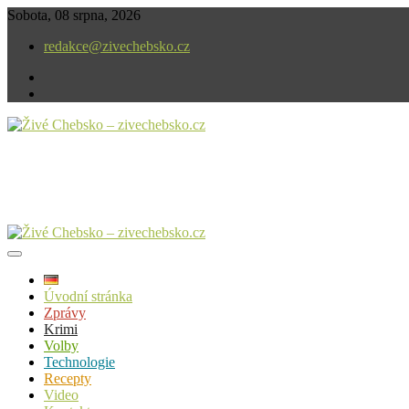
Skip
Sobota, 08 srpna, 2026
to
redakce@zivechebsko.cz
content
facebook
instagram
V našem regionu se stále něco děje.
Živé Chebsko – zivechebsko.cz
Úvodní stránka
Zprávy
Krimi
Volby
Technologie
Recepty
Video