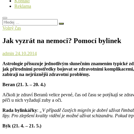
Kontakt
Reklama
Hledej
…
Volný čas
Jak vyzrát na nemoci? Pomocí bylinek
admin
24.10.2014
Astrologie přisuzuje jednotlivým slunečním znamením typické zd
jak přírodními prostředky bojovat se zdravotními komplikacemi, 
zabírají na nejrůznější zdravotní problémy.
Beran (21. 3. – 20. 4.)
Ačkoli je zdraví Beranů velice pevné, čas od času se potýkají se zdra
péči u nich vyžadují zuby a oči.
Rada bylinkářky
:
„V případě častých migrén je dobré užívat řimbabu,
lípy. Pro zlepšení kvality vidění je možné užívat schizandru. Pokud 
Býk (21. 4. – 21. 5.)