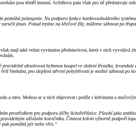
robám jsou téměř imunní. Achillovu patu však pro ně představuje srdce
enin pomáhá pelargonie. Na podporu funkce kardiovaskulárního systému, z
ůže zaručit jinan. Pokud trpíme na křečové žíly, můžeme sáhnout po třa
 však mají také velmi vyvinutou představivost, která v nich vyvolává zb
ováním.
né pravidelně absolvovat bylinnou koupel ve složení třezalka, levand
by řeší řimbaba, pro zlepšení střevní pohyblivosti je možné sáhnout po 
hodu a stres. Mohou se u nich objevovat i potíže s ledvinami a močovým
ím prostředkem pro podporu léčby lichořeřišnice. Působí jako antibioti
t pravidelným užíváním kotvičníku. Činnost ledvin výborně podpoří lopu
ny pak pomáhá pýr nebo vřes.“