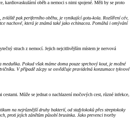
, kardiovaskulární oběh a nemoci s nimi spojené. Měli by se proto
vláště pak periferního oběhu, je vynikající gotu-kola. Rozšíření cév,
patce nachové, která je známá také jako echinacea. Pomáhá i omývání
ytečný strach z nemocí. Jejich nejcitlivějším místem je nervová
ule a meduňka. Pokud však máme doma pouze sprchový kout, je možné
kotvičníku. V případě zácpy se osvědčuje pravidelná konzumace tykvové
i cestami. Může se jednat o nachlazení močových cest, různé infekce,
kum na nejrůznější druhy bakterií, od stafylokoků přes streptokoky
ch, proti jejich zánětům působí brusinka. Jako prevenci tvorby