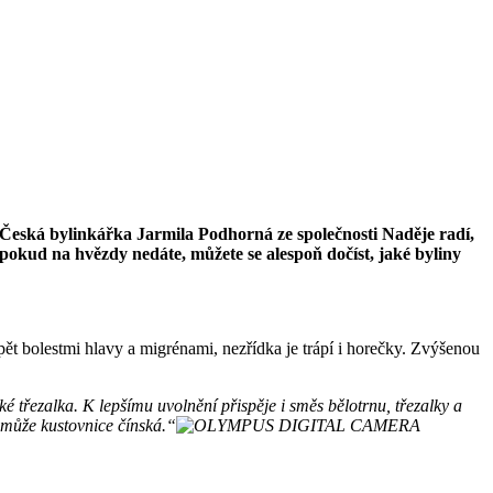
 Česká bylinkářka Jarmila Podhorná ze společnosti Naděje radí,
pokud na hvězdy nedáte, můžete se alespoň dočíst, jaké byliny
pět bolestmi hlavy a migrénami, nezřídka je trápí i horečky. Zvýšenou
é třezalka. K lepšímu uvolnění přispěje i směs bělotrnu, třezalky a
pomůže kustovnice čínská.“