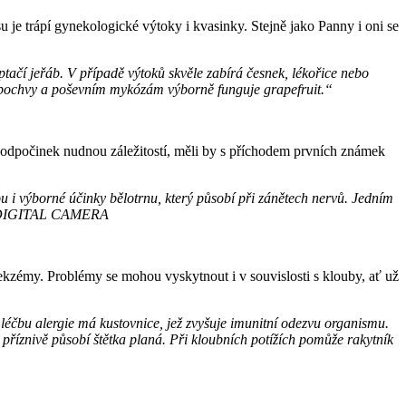
u je trápí gynekologické výtoky i kvasinky. Stejně jako Panny i oni se
tačí jeřáb. V případě výtoků skvěle zabírá česnek, lékořice nebo
ům pochvy a poševním mykózám výborně funguje grapefruit.“
ývá odpočinek nudnou záležitostí, měli by s příchodem prvních známek
ou i výborné účinky bělotrnu, který působí při zánětech nervů. Jedním
 ekzémy. Problémy se mohou vyskytnout i v souvislosti s klouby, ať už
 léčbu alergie má kustovnice, jež zvyšuje imunitní odezvu organismu.
příznivě působí štětka planá. Při kloubních potížích pomůže rakytník