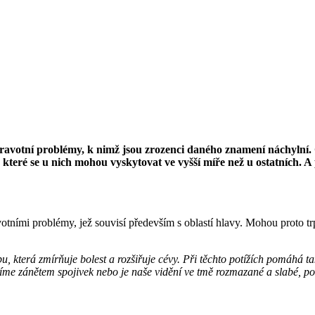
ravotní problémy, k nimž jsou zrozenci daného znamení náchylní.
které se u nich mohou vyskytovat ve vyšší míře než u ostatních. A 
votními problémy, jež souvisí především s oblastí hlavy. Mohou proto tr
 která zmírňuje bolest a rozšiřuje cévy. Při těchto potížích pomáhá tak
trpíme zánětem spojivek nebo je naše vidění ve tmě rozmazané a slabé, 