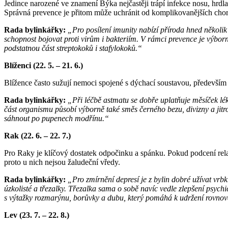
Jedince narozené ve znamení Býka nejčastěji trápí infekce nosu, hrdl
Správná prevence je přitom může uchránit od komplikovanějších cho
Rada bylinkářky:
„Pro posílení imunity nabízí příroda hned několik 
schopnost bojovat proti virům i bakteriím. V rámci prevence je výborné
podstatnou část streptokoků i stafylokoků.“
Blíženci (22. 5. – 21. 6.)
Blížence často sužují nemoci spojené s dýchací soustavou, především
Rada bylinkářky:
„Při léčbě astmatu se dobře uplatňuje měsíček lék
část organismu působí výborně také směs černého bezu, divizny a jitro
sáhnout po pupenech modřínu.“
Rak (22. 6. – 22. 7.)
Pro Raky je klíčový dostatek odpočinku a spánku. Pokud podcení relax
proto u nich nejsou žaludeční vředy.
Rada bylinkářky:
„Pro zmírnění depresí je z bylin dobré užívat vrb
úzkolisté a třezalky. Třezalka sama o sobě navíc vedle zlepšení psyc
s výtažky rozmarýnu, borůvky a dubu, který pomáhá k udržení rovnov
Lev (23. 7. – 22. 8.)