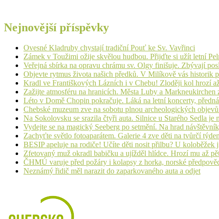
Nejnovější příspěvky
Ovesné Kladruby chystají tradiční Pouť ke Sv. Vavřinci
Zámek v Toužimi ožije skvělou hudbou. Přijďte si užít letní Pe
Veřejná sbírka na opravu chrámu sv. Olgy finišuje. Zbývají pos
Objevte rytmus života našich předků. V Milíkově vás historik
Kradl ve Františkových Lázních i v Chebu! Zloději kol hrozí a
Zažijte atmosféru na hranicích. Města Luby a Markneukirchen z
Léto v Domě Chopin pokračuje. Láká na letní koncerty, přednáš
Chebské muzeum zve na sobotu plnou archeologických objev
Na Sokolovsku se srazila čtyři auta. Silnice u Starého Sedla je
Vydejte se na magický Seeberg po setmění. Na hrad návštěvn
Zachyťte světlo fotoaparátem. Galerie 4 zve děti na tvůrčí týde
BESIP apeluje na rodiče! Učíte děti nosit přilbu? U koloběžek 
Zfetovaný muž okradl babičku a ujížděl hlídce. Hrozí mu až pět
ČHMÚ varuje před požáry i kolapsy z horka, norské předpovědi s
Neznámý řidič měl narazit do zaparkovaného auta a odjet