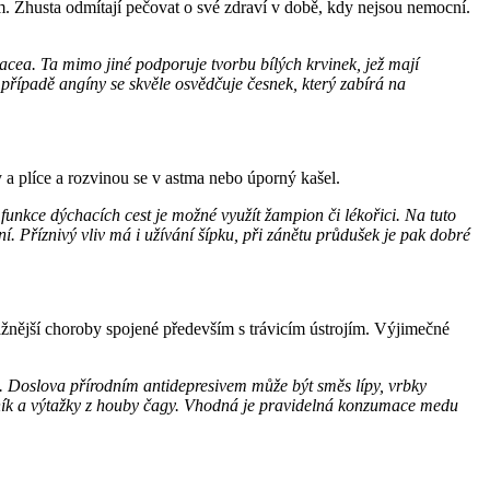
ám. Zhusta odmítají pečovat o své zdraví v době, kdy nejsou nemocní.
nacea. Ta mimo jiné podporuje tvorbu bílých krvinek, jež mají
V případě angíny se skvěle osvědčuje česnek, který zabírá na
a plíce a rozvinou se v astma nebo úporný kašel.
funkce dýchacích cest je možné využít žampion či lékořici. Na tuto
. Příznivý vliv má i užívání šípku, při zánětu průdušek je pak dobré
ážnější choroby spojené především s trávicím ústrojím. Výjimečné
ti. Doslova přírodním antidepresivem může být směs lípy, vrbky
kytník a výtažky z houby čagy. Vhodná je pravidelná konzumace medu