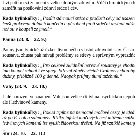
Lvi patří mezi znamení s velice dobrým zdravím. Vůči chronickým cho
zaměřit na posilování zdraví srdce i cév.
Rada bylinkářky:
„Posílit stárnoucí srdce a pročistit cévy od usaz
lepší prokrvení dolních končetin a působení proti srdeční arytmii m
nohou v koupeli ze jmelí.“
Panna (23. 8. – 22. 9.)
Panny jsou typické až úzkostlivou péčí o vlastní zdravotní stav. Často
soustava, zhusta pak mívají problémy se střevy a správným vyprazdň
Rada bylinkářky:
„Pro celkové zklidnění nervové soustavy je vhod
tuto koupel sehnat i ve spreji. Střevní záněty včetně Crohnovy choro
dužiny, přibližně 100 g denně. Naopak průjmy tlumí tužebník.“
Váhy (23. 9. – 23. 10.)
Lidé narození ve znamení Vah jsou velice citliví na psychickou nepo
ale i ledvinové kameny.
Rada bylinkářky:
„Pokud trpíme na nemocné močové cesty, je ideáln
až po E. coli a salmonely. Riziko infekcí močových cest můžeme sníži
ledvinových kamenů lze využít židovskou třešeň. Na již vzniklé kame
Štír (24. 10. – 22. 11.)