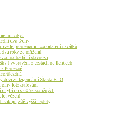
lmel muziky!
lední dva týdny
 provede proměnami hospodaření i svátků
ž dva roky za mřížemi
vou na tradiční slavnosti
ky i vyprávění o cestách na fichtlech
ů v Pomezné
 neprůjezdná
íky doveze legendární Škoda RTO
n plný fotografování
jí chybí přes 60 % zraněných
 let vězení
libují ještě vyšší teploty