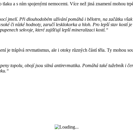
laku a s ním spojenými nemocemi. Více než jiná znamení mohou trpět n
cí jmelí. Při dlouhodobém užívání pomáhá i bělotrn, na začátku však p
ysoké či nízké hodnoty, zaručí lesklokorka a hloh. Pro lepší stav kostí
upenech sekvoje, které zajišťují lepší mineralizaci kostí.“
ní je trápívá revmatismus, ale i otoky různých částí těla. Ty mohou s
eny topolu, obojí jsou silná antirevmatika. Pomáhá také tužebník i čer
buku.“