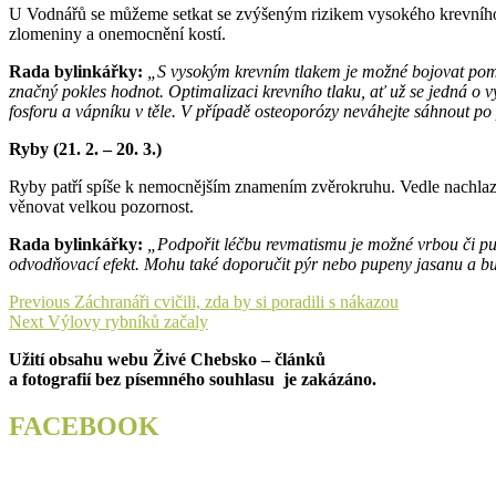
U Vodnářů se můžeme setkat se zvýšeným rizikem vysokého krevního t
zlomeniny a onemocnění kostí.
Rada bylinkářky:
„S vysokým krevním tlakem je možné bojovat pomo
značný pokles hodnot. Optimalizaci krevního tlaku, ať už se jedná o v
fosforu a vápníku v těle. V případě osteoporózy neváhejte sáhnout po p
Ryby (21. 2. – 20. 3.)
Ryby patří spíše k nemocnějším znamením zvěrokruhu. Vedle nachlaze
věnovat velkou pozornost.
Rada bylinkářky:
„Podpořit léčbu revmatismu je možné vrbou či pup
odvodňovací efekt. Mohu také doporučit pýr nebo pupeny jasanu a 
Navigace
Previous
Previous
Záchranáři cvičili, zda by si poradili s nákazou
Next
post:
Next
Výlovy rybníků začaly
pro
post:
Užití obsahu webu Živé Chebsko – článků
příspěvek
a fotografií bez písemného souhlasu je zakázáno.
FACEBOOK