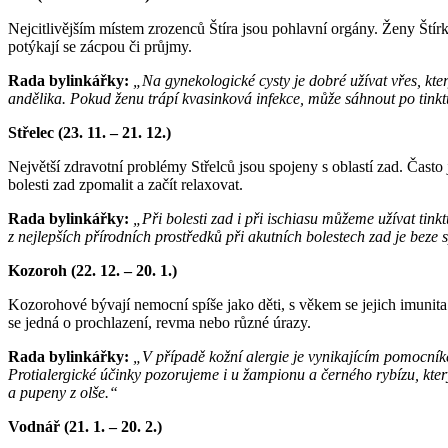
Nejcitlivějším místem zrozenců Štíra jsou pohlavní orgány. Ženy Štírk
potýkají se zácpou či průjmy.
Rada bylinkářky:
„Na gynekologické cysty je dobré užívat vřes, kte
andělika. Pokud ženu trápí kvasinková infekce, může sáhnout po tink
Střelec (23. 11. – 21. 12.)
Největší zdravotní problémy Střelců jsou spojeny s oblastí zad. Často 
bolesti zad zpomalit a začít relaxovat.
Rada bylinkářky:
„Při bolesti zad i při ischiasu můžeme užívat tin
z nejlepších přírodních prostředků při akutních bolestech zad je beze 
Kozoroh (22. 12. – 20. 1.)
Kozorohové bývají nemocní spíše jako děti, s věkem se jejich imunita
se jedná o prochlazení, revma nebo různé úrazy.
Rada bylinkářky:
„V případě kožní alergie je vynikajícím pomocníke
Protialergické účinky pozorujeme i u žampionu a černého rybízu, kter
a pupeny z olše.“
Vodnář (21. 1. – 20. 2.)