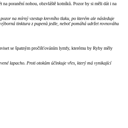
a poranění nohou, obzvláště kotníků. Pozor by si měli dát i na
ozor na mírný vzestup krevního tlaku, po kterém ale následuje
 je výborná tinktura z pupenů jedle, neboť pomáhá udržet rovnováhu
ouviset se špatným pročišťováním lymfy, kterému by Ryby měly
vené lapacho. Proti otokům účinkuje vřes, který má vynikající