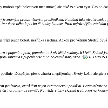
y mohou trpět bolestivou menstruací, ale také vznikem cyst. Čas od čas
rý je známým protizánětlivým prostředkem. Pomáhá také eleuterokok a p
tuře z červeného lapacha či houby šii-take. Proti nejrůznějším zánět
je trápí jejich bolest, nezřídka i ischias. Ačkoli pro většinu Střelců b
kturu z pupenů topolu, pomáhá totiž při léčbě svalových křečí. Známé js
sporu tinktura z pupenů olše a na bolestivé stavy vrba.“
 posiluje. Dospělým přesto zhusta znepříjemňují životy kožní alergie a
m penízovka, která čistí nejen ekzematickou pokožku. Pozitivní vliv na
ý čistí organismus zevnitř. Na některé typy ekzémů a zároveň na klouby 