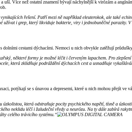
a a uší. Více než ostatní znamení bývají náchylnější k virózám a angín
rob.
vynikajících řešení. Patří mezi ně například eleuterokok, ale také echi
 užívat i grep, který likviduje bakterie, viry i jednobuněčné parazity. 
 s dolními cestami dýchacími. Nemoci u nich obvykle zatěžují průdušky 
ařský, některé formy je možné léčit i červeným lapachem. Pro zlepšení 
cele, která zklidňuje podráždění dýchacích cest a usnadňuje vykašlávání
aci, potýkají se s únavou a depresemi, které u nich mohou přejít ve v
ku úzkolistou, která odstraňuje pocity psychického napětí, tísně a úzkos
hického neklidu léčí i žaludeční vředy a neurózu. Na ty dále zabírá ra
áhy celého trávicího systému.“