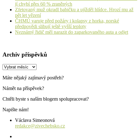
jí chybí přes 60 % zraněných
Zfetovaný muž okradl babičku a ujížděl hlídce. Hrozí mu až
pět let vězení
ČHMÚ varuje před požáry i kolapsy z horka, norské
předpovědi slibují ještě vyšší teploty
Neznámý řidič měl narazit do zaparkovaného auta a odjet
Archiv příspěvků
Archiv
příspěvků
Máte nějaký zajímavý postřeh?
Námět na příspěvek?
Chtěli byste s naším blogem spolupracovat?
Napište nám!
Václava Simeonová
redakce@zivechebsko.cz
facebook