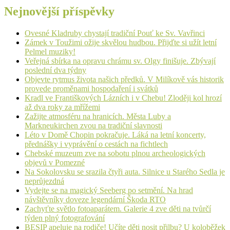
Nejnovější příspěvky
Ovesné Kladruby chystají tradiční Pouť ke Sv. Vavřinci
Zámek v Toužimi ožije skvělou hudbou. Přijďte si užít letní
Pelmel muziky!
Veřejná sbírka na opravu chrámu sv. Olgy finišuje. Zbývají
poslední dva týdny
Objevte rytmus života našich předků. V Milíkově vás historik
provede proměnami hospodaření i svátků
Kradl ve Františkových Lázních i v Chebu! Zloději kol hrozí
až dva roky za mřížemi
Zažijte atmosféru na hranicích. Města Luby a
Markneukirchen zvou na tradiční slavnosti
Léto v Domě Chopin pokračuje. Láká na letní koncerty,
přednášky i vyprávění o cestách na fichtlech
Chebské muzeum zve na sobotu plnou archeologických
objevů v Pomezné
Na Sokolovsku se srazila čtyři auta. Silnice u Starého Sedla je
neprůjezdná
Vydejte se na magický Seeberg po setmění. Na hrad
návštěvníky doveze legendární Škoda RTO
Zachyťte světlo fotoaparátem. Galerie 4 zve děti na tvůrčí
týden plný fotografování
BESIP apeluje na rodiče! Učíte děti nosit přilbu? U koloběžek