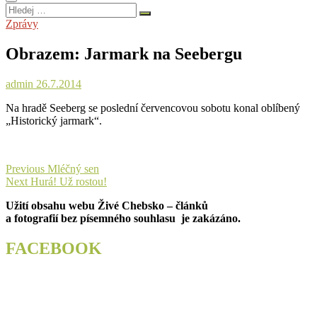
Hledej
…
Zprávy
Obrazem: Jarmark na Seebergu
admin
26.7.2014
Na hradě Seeberg se poslední červencovou sobotu konal oblíbený
„Historický jarmark“.
Navigace
Previous
Previous
Mléčný sen
Next
post:
Next
Hurá! Už rostou!
pro
post:
Užití obsahu webu Živé Chebsko – článků
příspěvek
a fotografií bez písemného souhlasu je zakázáno.
FACEBOOK