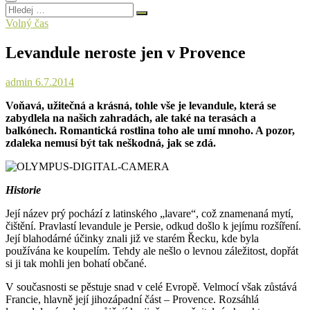
Hledej
…
Volný čas
Levandule neroste jen v Provence
admin
6.7.2014
Voňavá, užitečná a krásná, tohle vše je levandule, která se
zabydlela na našich zahradách, ale také na terasách a
balkónech. Romantická rostlina toho ale umí mnoho. A pozor,
zdaleka nemusí být tak neškodná, jak se zdá.
Historie
Její název prý pochází z latinského „lavare“, což znamenaná mytí,
čištění. Pravlastí levandule je Persie, odkud došlo k jejímu rozšíření.
Její blahodárné účinky znali již ve starém Řecku, kde byla
používána ke koupelím. Tehdy ale nešlo o levnou záležitost, dopřát
si ji tak mohli jen bohatí občané.
V současnosti se pěstuje snad v celé Evropě. Velmocí však zůstává
Francie, hlavně její jihozápadní část – Provence. Rozsáhlá