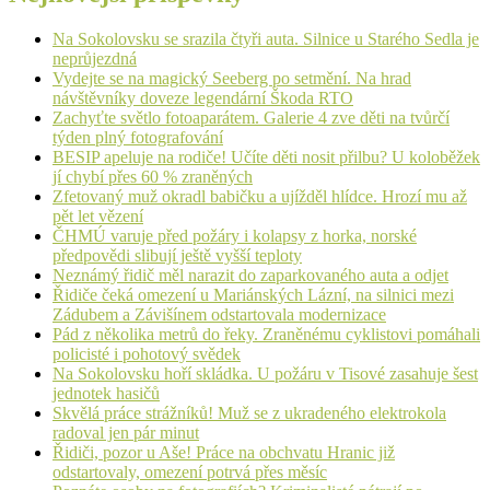
Na Sokolovsku se srazila čtyři auta. Silnice u Starého Sedla je
neprůjezdná
Vydejte se na magický Seeberg po setmění. Na hrad
návštěvníky doveze legendární Škoda RTO
Zachyťte světlo fotoaparátem. Galerie 4 zve děti na tvůrčí
týden plný fotografování
BESIP apeluje na rodiče! Učíte děti nosit přilbu? U koloběžek
jí chybí přes 60 % zraněných
Zfetovaný muž okradl babičku a ujížděl hlídce. Hrozí mu až
pět let vězení
ČHMÚ varuje před požáry i kolapsy z horka, norské
předpovědi slibují ještě vyšší teploty
Neznámý řidič měl narazit do zaparkovaného auta a odjet
Řidiče čeká omezení u Mariánských Lázní, na silnici mezi
Zádubem a Závišínem odstartovala modernizace
Pád z několika metrů do řeky. Zraněnému cyklistovi pomáhali
policisté i pohotový svědek
Na Sokolovsku hoří skládka. U požáru v Tisové zasahuje šest
jednotek hasičů
Skvělá práce strážníků! Muž se z ukradeného elektrokola
radoval jen pár minut
Řidiči, pozor u Aše! Práce na obchvatu Hranic již
odstartovaly, omezení potrvá přes měsíc