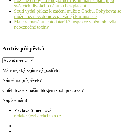
Poznáte osoby na fotografiích? Kriminalisté pátrají po
svědcích divokého nákupu bez placení
Soud vydal příkaz k zatčení muže z Chebu. Pohybovat se
může mezi bezdomovci, uvádějí kriminalisté
Máte v mrazáku tento tatarák? Inspekce v něm objevila
nebezpečné toxiny
Archiv příspěvků
Archiv
příspěvků
Máte nějaký zajímavý postřeh?
Námět na příspěvek?
Chtěli byste s naším blogem spolupracovat?
Napište nám!
Václava Simeonová
redakce@zivechebsko.cz
facebook
instagram