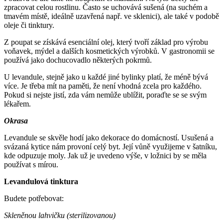
zpracovat celou rostlinu. Často se uchovává sušená (na suchém a
tmavém místě, ideálně uzavřená např. ve sklenici), ale také v podobě
oleje či tinktury.
Z poupat se získává esenciální olej, který tvoří základ pro výrobu
voňavek, mýdel a dalších kosmetických výrobků. V gastronomii se
používá jako dochucovadlo některých pokrmů.
U levandule, stejně jako u každé jiné bylinky platí, že méně bývá
více. Je třeba mít na paměti, že není vhodná zcela pro každého.
Pokud si nejste jistí, zda vám nemůže ublížit, poraďte se se svým
lékařem.
Okrasa
Levandule se skvěle hodí jako dekorace do domácností. Usušená a
svázaná kytice nám provoní celý byt. Její vůně využijeme v šatníku,
kde odpuzuje moly. Jak už je uvedeno výše, v ložnici by se měla
používat s mírou.
Levandulová tinktura
Budete potřebovat:
Skleněnou lahvičku (sterilizovanou)