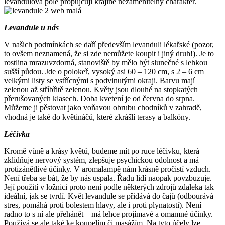
levandulová pole propůjčují krajině nezaměnitelný charakter.
Levandule u nás
V našich podmínkách se daří především levanduli lékařské (pozor,
to ovšem neznamená, že si zde nemůžete koupit i jiný druh!). Je to
rostlina mrazuvzdorná, stanoviště by mělo být slunečné s lehkou
sušší půdou. Jde o polokeř, vysoký asi 60 – 120 cm, s 2 – 6 cm
velkými listy se vstřícnými s podvinutými okraji. Barvu mají
zelenou až stříbřitě zelenou. Květy jsou dlouhé na stopkatých
přerušovaných klasech. Doba kvetení je od června do srpna.
Můžeme ji pěstovat jako voňavou obrubu chodníků v zahradě,
vhodná je také do květináčů, které zkrášlí terasy a balkóny.
Léčivka
Kromě vůně a krásy květů, budeme mít po ruce léčivku, která
zklidňuje nervový systém, zlepšuje psychickou odolnost a má
protizánětlivé účinky. V aromalampě nám krásně pročistí vzduch.
Není třeba se bát, že by nás uspala. Řadu lidí naopak povzbuzuje.
Její použití v ložnici proto není podle některých zdrojů zdaleka tak
ideální, jak se tvrdí. Květ levandule se přidává do čajů (odbourává
stres, pomáhá proti bolestem hlavy, ale i proti plynatosti). Není
radno to s ní ale přehánět – má lehce projímavé a omamné účinky.
Používá se ale také ke koupelím či masážím. Na tyto účely lze