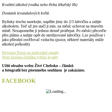
Kvalitní alkohol (vodka nebo třeba lékařský líh)
Dostatek levandulových květů
Bylinky trochu nasekejte, naplňte jimy do 2/3 lahvičku a zalijte
alkoholem. Teď už jen stačí ji min. na měsíc uchovat na tmavém
místě. Nezapomeňte ji jednou denně protřepat. Po měsíci přeceďte
přes plátno a nalijte opět do sterilizované lahvičky. Lze používat i
jako přírodní osvěžovač vzduchu (pozor, některé materiály může
alkohol poškodit).
Navigace
Previous
Previous
Pozor na podvodné emaily
Next
post:
Next
Sezóna černého rybízu je tady
pro
post:
Užití obsahu webu Živé Chebsko – článků
příspěvek
a fotografií bez písemného souhlasu je zakázáno.
FACEBOOK