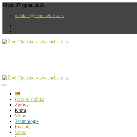
Skip
Pátek, 07 srpna, 2026
to
redakce@zivechebsko.cz
content
facebook
instagram
V našem regionu se stále něco děje.
Živé Chebsko – zivechebsko.cz
Úvodní stránka
Zprávy
Krimi
Volby
Technologie
Recepty
Video