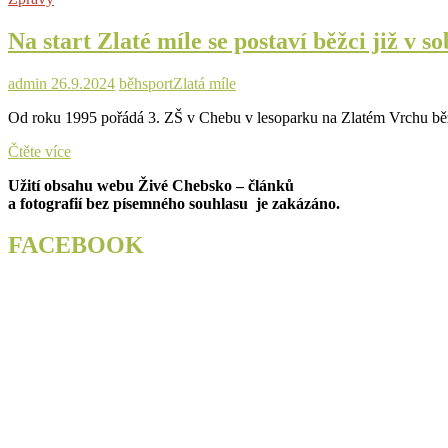
Na start Zlaté míle se postaví běžci již v s
admin
26.9.2024
běh
sport
Zlatá míle
Od roku 1995 pořádá 3. ZŠ v Chebu v lesoparku na Zlatém Vrchu běže
Na
Čtěte více
start
Užití obsahu webu Živé Chebsko – článků
Zlaté
a fotografií bez písemného souhlasu je zakázáno.
míle
se
postaví
FACEBOOK
běžci
již
v
sobotu