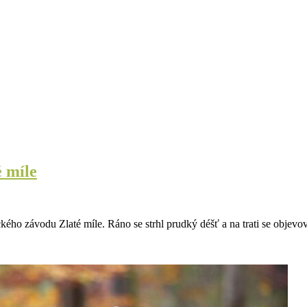
é míle
kého závodu Zlaté míle. Ráno se strhl prudký déšť a na trati se objev