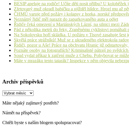
BESIP apeluje na rodiče! Učíte děti nosit přilbu? U koloběžek 
Zfetovaný muž okradl babičku a ujížděl hlídce. Hrozí mu až pět
ČHMÚ varuje před požáry i kolapsy z horka, norské předpovědi s
Neznámý řidič měl narazit do zaparkovaného auta a odjet
Řidiče čeká omezení u Mariánských Lázní, na silnici mezi Zá
Pád z několika metrů do řeky. Zraněnému cyklistovi pomáhali p
Na Sokolovsku hoří skládka. U požáru v Tisové zasahuje šest j
Skvělá práce strážníků! Muž se z ukradeného elektrokola radov
Řidiči, pozor u Aše! Práce na obchvatu Hranic již odstartovaly
Poznáte osoby na fotografiích? Kriminalisté pátrají po svědcíc
Soud vydal příkaz k zatčení muže z Chebu. Pohybovat se může
Máte v mrazáku tento tatarák? Inspekce v něm objevila nebezp
Archiv příspěvků
Archiv
příspěvků
Máte nějaký zajímavý postřeh?
Námět na příspěvek?
Chtěli byste s naším blogem spolupracovat?