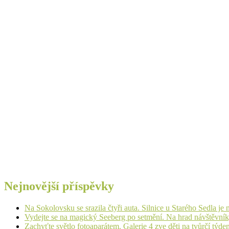
Nejnovější příspěvky
Na Sokolovsku se srazila čtyři auta. Silnice u Starého Sedla je
Vydejte se na magický Seeberg po setmění. Na hrad návštěvn
Zachyťte světlo fotoaparátem. Galerie 4 zve děti na tvůrčí týde