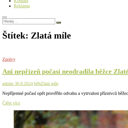
Kontakt
Reklama
Hledej
…
Štítek:
Zlatá míle
Zprávy
Ani nepřízeň počasí neodradila běžce Zlat
admin
30.9.2024
běh
Zlatá míle
Nepříjemné počasí opět prověřilo odvahu a vytrvalost příznivců běžec
Ani
Čtěte více
nepřízeň
počasí
neodradila
běžce