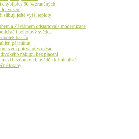
jí chybí přes 60 % zraněných
 let vězení
libují ještě vyšší teploty
dubem a Závišínem odstartovala modernizace
olicisté i pohotový svědek
ednotek hasičů
al jen pár minut
, omezení potrvá přes měsíc
h divokého nákupu bez placení
 mezi bezdomovci, uvádějí kriminalisté
ečné toxiny