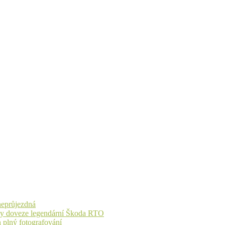
 neprůjezdná
íky doveze legendární Škoda RTO
n plný fotografování