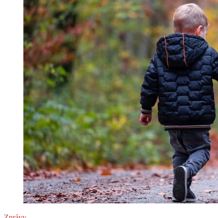
Zlaté
míle
Zprávy