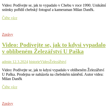
Video: Podívejte se, jak to vypadalo v Chebu v roce 1990. Unikátní
snímky pořídil chebský fotograf a kameraman Milan Daněk.
Video:
Čtěte více
Podívejte
se,
jak
Zprávy
to
vypadalo
Video: Podívejte se, jak to kdysi vypadalo
v
Chebu
v oblíbeném Železářství U Paška
v
roce
1990
admin
12.3.2024
historie
Video
Železářství
Video: Podívejte se, jak to kdysi vypadalo v oblíbeném Železářství
U Paška. Prodejna se naházela na chebském náměstí. Autor videa:
Milan Daněk
Video:
Čtěte více
Podívejte
se,
jak
Zprávy
to
kdysi