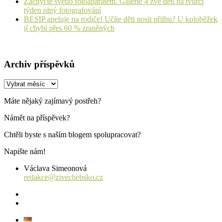
Zachyťte světlo fotoaparátem. Galerie 4 zve děti na tvůrčí
týden plný fotografování
BESIP apeluje na rodiče! Učíte děti nosit přilbu? U koloběžek
jí chybí přes 60 % zraněných
Archiv příspěvků
Archiv
příspěvků
Máte nějaký zajímavý postřeh?
Námět na příspěvek?
Chtěli byste s naším blogem spolupracovat?
Napište nám!
Václava Simeonová
redakce@zivechebsko.cz
facebook
instagram