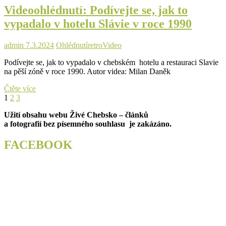
Videoohlédnutí: Podívejte se, jak to
vypadalo
v
vypadalo v hotelu Slávie v roce 1990
oblíbeném
Železářství
U
admin
7.3.2024
Ohlédnutí
retro
Video
Paška
Podívejte se, jak to vypadalo v chebském hotelu a restauraci Slavie
na pěší zóně v roce 1990. Autor videa: Milan Daněk
Videoohlédnutí:
Čtěte více
Stránkování
Page
Page
Page
Next
Podívejte
1
2
3
page
se,
příspěvků
Užití obsahu webu Živé Chebsko – článků
jak
a fotografií bez písemného souhlasu je zakázáno.
to
vypadalo
v
FACEBOOK
hotelu
Slávie
v
roce
1990