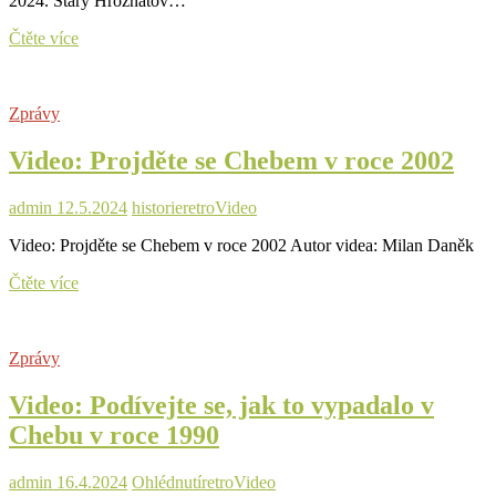
2024. Starý Hrozňatov…
Video:
Čtěte více
Podívejte
se,
jak
Zprávy
šel
čas
Video: Projděte se Chebem v roce 2002
ve
Starém
Hrozňatově
admin
12.5.2024
historie
retro
Video
Video: Projděte se Chebem v roce 2002 Autor videa: Milan Daněk
Video:
Čtěte více
Projděte
se
Chebem
Zprávy
v
roce
Video: Podívejte se, jak to vypadalo v
2002
Chebu v roce 1990
admin
16.4.2024
Ohlédnutí
retro
Video