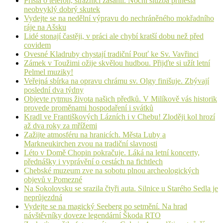
Přišla o telefon, strážníci zasáhli. Noční služba přinesla
neobvyklý dobrý skutek
Vydejte se na nedělní výpravu do nechráněného mokřadního
ráje na Ašsku
Lidé stonají častěji, v práci ale chybí kratší dobu než před
covidem
Ovesné Kladruby chystají tradiční Pouť ke Sv. Vavřinci
Zámek v Toužimi ožije skvělou hudbou. Přijďte si užít letní
Pelmel muziky!
Veřejná sbírka na opravu chrámu sv. Olgy finišuje. Zbývají
poslední dva týdny
Objevte rytmus života našich předků. V Milíkově vás historik
provede proměnami hospodaření i svátků
Kradl ve Františkových Lázních i v Chebu! Zloději kol hrozí
až dva roky za mřížemi
Zažijte atmosféru na hranicích. Města Luby a
Markneukirchen zvou na tradiční slavnosti
Léto v Domě Chopin pokračuje. Láká na letní koncerty,
přednášky i vyprávění o cestách na fichtlech
Chebské muzeum zve na sobotu plnou archeologických
objevů v Pomezné
Na Sokolovsku se srazila čtyři auta. Silnice u Starého Sedla je
neprůjezdná
Vydejte se na magický Seeberg po setmění. Na hrad
návštěvníky doveze legendární Škoda RTO