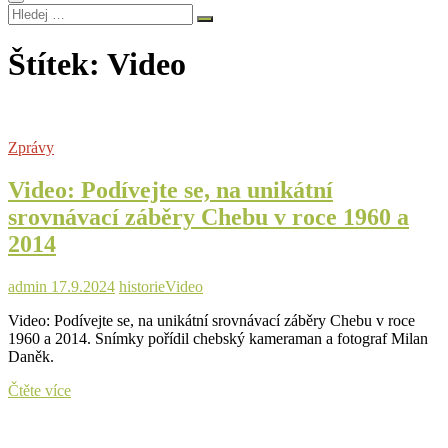
Hledej
…
Štítek:
Video
Zprávy
Video: Podívejte se, na unikátní
srovnávací záběry Chebu v roce 1960 a
2014
admin
17.9.2024
historie
Video
Video: Podívejte se, na unikátní srovnávací záběry Chebu v roce
1960 a 2014. Snímky pořídil chebský kameraman a fotograf Milan
Daněk.
Video:
Čtěte více
Podívejte
se,
na