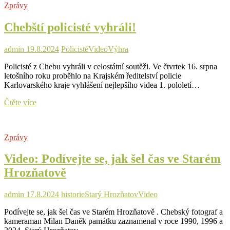
Zprávy
unikátní
srovnávací
Chebští policisté vyhráli!
záběry
Chebu
v
admin
19.8.2024
Policisté
Video
Výhra
roce
1960
Policisté z Chebu vyhráli v celostátní soutěži. Ve čtvrtek 16. srpna
a
letošního roku proběhlo na Krajském ředitelství policie
2014
Karlovarského kraje vyhlášení nejlepšího videa 1. pololetí…
Chebští
Čtěte více
policisté
vyhráli!
Zprávy
Video: Podívejte se, jak šel čas ve Starém
Hrozňatově
admin
17.8.2024
historie
Starý Hrozňatov
Video
Podívejte se, jak šel čas ve Starém Hrozňatově . Chebský fotograf a
kameraman Milan Daněk památku zaznamenal v roce 1990, 1996 a