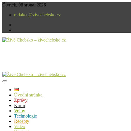
Skip
Čtvrtek, 06 srpna, 2026
to
redakce@zivechebsko.cz
content
facebook
instagram
V našem regionu se stále něco děje.
Živé Chebsko – zivechebsko.cz
Úvodní stránka
Zprávy
Krimi
Volby
Technologie
Recepty
Video