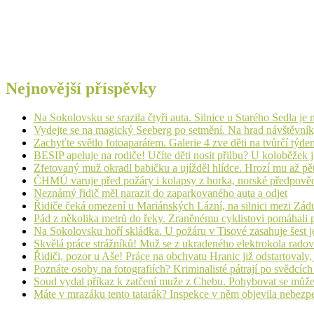
Nejnovější příspěvky
Na Sokolovsku se srazila čtyři auta. Silnice u Starého Sedla je
Vydejte se na magický Seeberg po setmění. Na hrad návštěvn
Zachyťte světlo fotoaparátem. Galerie 4 zve děti na tvůrčí týde
BESIP apeluje na rodiče! Učíte děti nosit přilbu? U koloběžek 
Zfetovaný muž okradl babičku a ujížděl hlídce. Hrozí mu až pět
ČHMÚ varuje před požáry i kolapsy z horka, norské předpovědi s
Neznámý řidič měl narazit do zaparkovaného auta a odjet
Řidiče čeká omezení u Mariánských Lázní, na silnici mezi Zá
Pád z několika metrů do řeky. Zraněnému cyklistovi pomáhali p
Na Sokolovsku hoří skládka. U požáru v Tisové zasahuje šest j
Skvělá práce strážníků! Muž se z ukradeného elektrokola radov
Řidiči, pozor u Aše! Práce na obchvatu Hranic již odstartovaly
Poznáte osoby na fotografiích? Kriminalisté pátrají po svědcíc
Soud vydal příkaz k zatčení muže z Chebu. Pohybovat se může
Máte v mrazáku tento tatarák? Inspekce v něm objevila nebezp