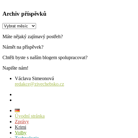
Archiv příspěvků
Archiv
příspěvků
Máte nějaký zajímavý postřeh?
Námět na příspěvek?
Chtěli byste s naším blogem spolupracovat?
Napište nám!
Václava Simeonová
redakce@zivechebsko.cz
facebook
instagram
Úvodní stránka
Zprávy
Krimi
Volby