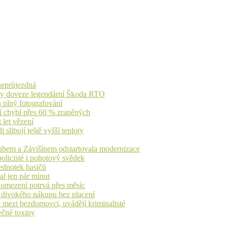
 neprůjezdná
íky doveze legendární Škoda RTO
n plný fotografování
jí chybí přes 60 % zraněných
 let vězení
libují ještě vyšší teploty
dubem a Závišínem odstartovala modernizace
olicisté i pohotový svědek
ednotek hasičů
al jen pár minut
, omezení potrvá přes měsíc
h divokého nákupu bez placení
 mezi bezdomovci, uvádějí kriminalisté
ečné toxiny