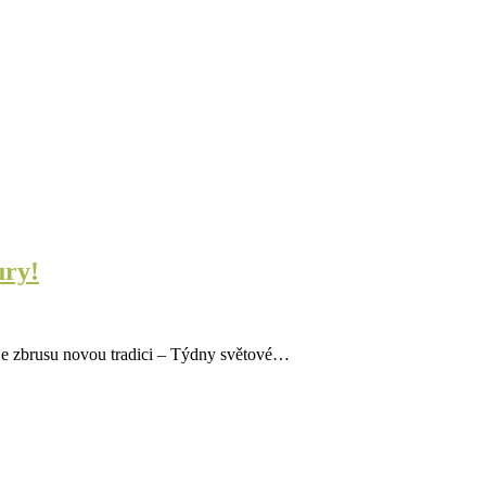
ury!
vuje zbrusu novou tradici – Týdny světové…