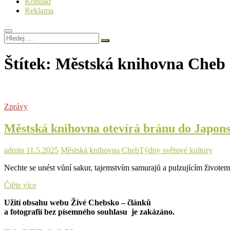
Kontakt
Reklama
Hledej
…
Štítek:
Městská knihovna Cheb
Zprávy
Městská knihovna otevírá bránu do Japonsk
admin
11.5.2025
Městská knihovna Cheb
Týdny světové kultury
Nechte se unést vůní sakur, tajemstvím samurajů a pulzujícím živote
Městská
Čtěte více
knihovna
Užití obsahu webu Živé Chebsko – článků
otevírá
a fotografií bez písemného souhlasu je zakázáno.
bránu
do