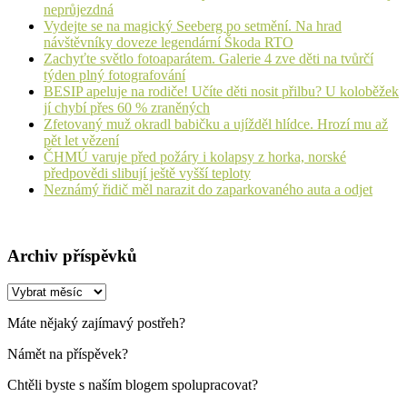
neprůjezdná
Vydejte se na magický Seeberg po setmění. Na hrad
návštěvníky doveze legendární Škoda RTO
Zachyťte světlo fotoaparátem. Galerie 4 zve děti na tvůrčí
týden plný fotografování
BESIP apeluje na rodiče! Učíte děti nosit přilbu? U koloběžek
jí chybí přes 60 % zraněných
Zfetovaný muž okradl babičku a ujížděl hlídce. Hrozí mu až
pět let vězení
ČHMÚ varuje před požáry i kolapsy z horka, norské
předpovědi slibují ještě vyšší teploty
Neznámý řidič měl narazit do zaparkovaného auta a odjet
Archiv příspěvků
Archiv
příspěvků
Máte nějaký zajímavý postřeh?
Námět na příspěvek?
Chtěli byste s naším blogem spolupracovat?