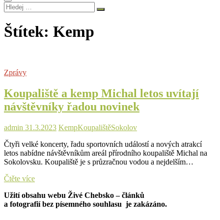
Hledej
…
Štítek:
Kemp
Zprávy
Koupaliště a kemp Michal letos uvítají
návštěvníky řadou novinek
admin
31.3.2023
Kemp
Koupaliště
Sokolov
Čtyři velké koncerty, řadu sportovních událostí a nových atrakcí
letos nabídne návštěvníkům areál přírodního koupaliště Michal na
Sokolovsku. Koupaliště je s průzračnou vodou a nejdelším…
Koupaliště
Čtěte více
a
Užití obsahu webu Živé Chebsko – článků
kemp
a fotografií bez písemného souhlasu je zakázáno.
Michal
letos