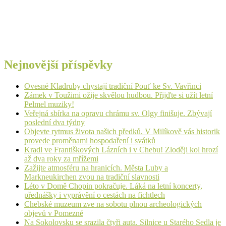
Nejnovější příspěvky
Ovesné Kladruby chystají tradiční Pouť ke Sv. Vavřinci
Zámek v Toužimi ožije skvělou hudbou. Přijďte si užít letní
Pelmel muziky!
Veřejná sbírka na opravu chrámu sv. Olgy finišuje. Zbývají
poslední dva týdny
Objevte rytmus života našich předků. V Milíkově vás historik
provede proměnami hospodaření i svátků
Kradl ve Františkových Lázních i v Chebu! Zloději kol hrozí
až dva roky za mřížemi
Zažijte atmosféru na hranicích. Města Luby a
Markneukirchen zvou na tradiční slavnosti
Léto v Domě Chopin pokračuje. Láká na letní koncerty,
přednášky i vyprávění o cestách na fichtlech
Chebské muzeum zve na sobotu plnou archeologických
objevů v Pomezné
Na Sokolovsku se srazila čtyři auta. Silnice u Starého Sedla je