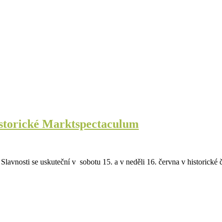
istorické Marktspectaculum
lavnosti se uskuteční v sobotu 15. a v neděli 16. června v historické 