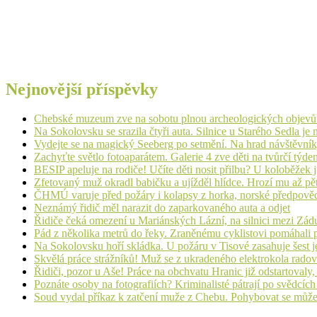
Nejnovější příspěvky
Chebské muzeum zve na sobotu plnou archeologických objev
Na Sokolovsku se srazila čtyři auta. Silnice u Starého Sedla je
Vydejte se na magický Seeberg po setmění. Na hrad návštěvn
Zachyťte světlo fotoaparátem. Galerie 4 zve děti na tvůrčí týde
BESIP apeluje na rodiče! Učíte děti nosit přilbu? U koloběžek 
Zfetovaný muž okradl babičku a ujížděl hlídce. Hrozí mu až pět
ČHMÚ varuje před požáry i kolapsy z horka, norské předpovědi s
Neznámý řidič měl narazit do zaparkovaného auta a odjet
Řidiče čeká omezení u Mariánských Lázní, na silnici mezi Zá
Pád z několika metrů do řeky. Zraněnému cyklistovi pomáhali p
Na Sokolovsku hoří skládka. U požáru v Tisové zasahuje šest j
Skvělá práce strážníků! Muž se z ukradeného elektrokola radov
Řidiči, pozor u Aše! Práce na obchvatu Hranic již odstartovaly
Poznáte osoby na fotografiích? Kriminalisté pátrají po svědcíc
Soud vydal příkaz k zatčení muže z Chebu. Pohybovat se může