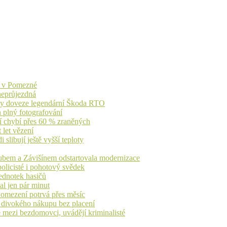
ů v Pomezné
 neprůjezdná
íky doveze legendární Škoda RTO
n plný fotografování
jí chybí přes 60 % zraněných
 let vězení
libují ještě vyšší teploty
dubem a Závišínem odstartovala modernizace
olicisté i pohotový svědek
ednotek hasičů
al jen pár minut
, omezení potrvá přes měsíc
h divokého nákupu bez placení
 mezi bezdomovci, uvádějí kriminalisté