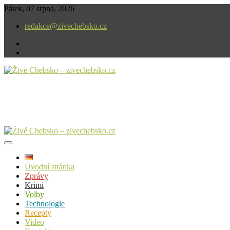
Skip
Pátek, 07 srpna, 2026
to
redakce@zivechebsko.cz
content
facebook
instagram
V našem regionu se stále něco děje.
Živé Chebsko – zivechebsko.cz
Úvodní stránka
Zprávy
Krimi
Volby
Technologie
Recepty
Video