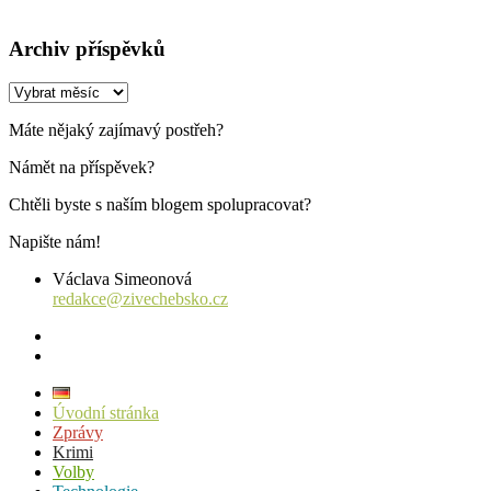
Archiv příspěvků
Archiv
příspěvků
Máte nějaký zajímavý postřeh?
Námět na příspěvek?
Chtěli byste s naším blogem spolupracovat?
Napište nám!
Václava Simeonová
redakce@zivechebsko.cz
facebook
instagram
Úvodní stránka
Zprávy
Krimi
Volby