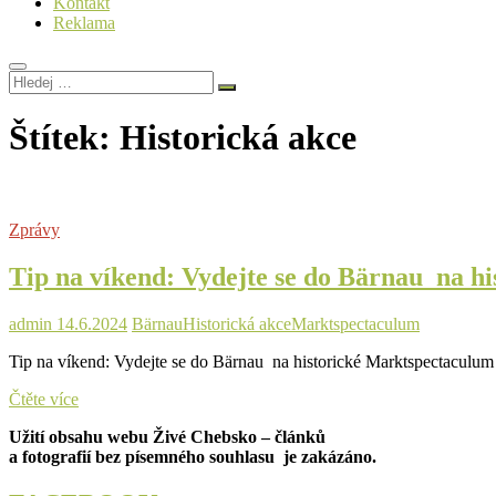
Kontakt
Reklama
Hledej
…
Štítek:
Historická akce
Zprávy
Tip na víkend: Vydejte se do Bärnau na h
admin
14.6.2024
Bärnau
Historická akce
Marktspectaculum
Tip na víkend: Vydejte se do Bärnau na historické Marktspectaculum S
Tip
Čtěte více
na
Užití obsahu webu Živé Chebsko – článků
víkend:
a fotografií bez písemného souhlasu je zakázáno.
Vydejte
se