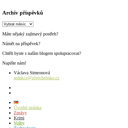
Archiv příspěvků
Archiv
příspěvků
Máte nějaký zajímavý postřeh?
Námět na příspěvek?
Chtěli byste s naším blogem spolupracovat?
Napište nám!
Václava Simeonová
redakce@zivechebsko.cz
facebook
instagram
Úvodní stránka
Zprávy
Krimi
Volby