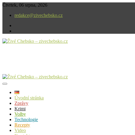
Skip
Čtvrtek, 06 srpna, 2026
to
redakce@zivechebsko.cz
content
facebook
instagram
V našem regionu se stále něco děje.
Živé Chebsko – zivechebsko.cz
Úvodní stránka
Zprávy
Krimi
Volby
Technologie
Recepty
Video