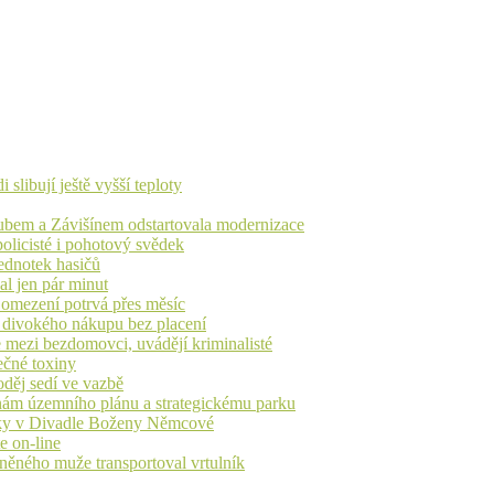
libují ještě vyšší teploty
dubem a Závišínem odstartovala modernizace
olicisté i pohotový svědek
ednotek hasičů
al jen pár minut
, omezení potrvá přes měsíc
h divokého nákupu bez placení
 mezi bezdomovci, uvádějí kriminalisté
ečné toxiny
oděj sedí ve vazbě
nám územního plánu a strategickému parku
iváky v Divadle Boženy Němcové
e on-line
aněného muže transportoval vrtulník