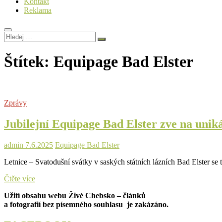
Kontakt
Reklama
Hledej
…
Štítek:
Equipage Bad Elster
Zprávy
Jubilejní Equipage Bad Elster zve na unik
admin
7.6.2025
Equipage Bad Elster
Letnice – Svatodušní svátky v saských státních lázních Bad Elster se
Jubilejní
Čtěte více
Equipage
Užití obsahu webu Živé Chebsko – článků
Bad
a fotografií bez písemného souhlasu je zakázáno.
Elster
zve