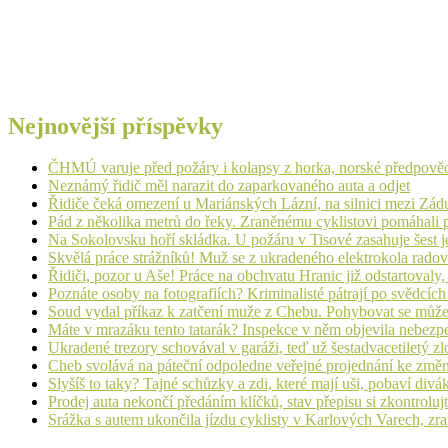
Nejnovější příspěvky
ČHMÚ varuje před požáry i kolapsy z horka, norské předpovědi s
Neznámý řidič měl narazit do zaparkovaného auta a odjet
Řidiče čeká omezení u Mariánských Lázní, na silnici mezi Zá
Pád z několika metrů do řeky. Zraněnému cyklistovi pomáhali p
Na Sokolovsku hoří skládka. U požáru v Tisové zasahuje šest j
Skvělá práce strážníků! Muž se z ukradeného elektrokola radov
Řidiči, pozor u Aše! Práce na obchvatu Hranic již odstartovaly
Poznáte osoby na fotografiích? Kriminalisté pátrají po svědcíc
Soud vydal příkaz k zatčení muže z Chebu. Pohybovat se může
Máte v mrazáku tento tatarák? Inspekce v něm objevila nebezp
Ukradené trezory schovával v garáži, teď už šestadvacetiletý zl
Cheb svolává na páteční odpoledne veřejné projednání ke změ
Slyšíš to taky? Tajné schůzky a zdi, které mají uši, pobaví d
Prodej auta nekončí předáním klíčků, stav přepisu si zkontrolujt
Srážka s autem ukončila jízdu cyklisty v Karlových Varech, zr