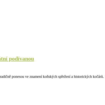
átní podívanou
 tradičně ponesou ve znamení koňských spřežení a historických kočárů.