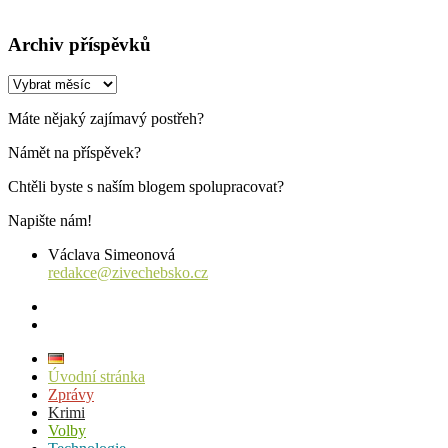
Archiv příspěvků
Archiv
příspěvků
Máte nějaký zajímavý postřeh?
Námět na příspěvek?
Chtěli byste s naším blogem spolupracovat?
Napište nám!
Václava Simeonová
redakce@zivechebsko.cz
facebook
instagram
Úvodní stránka
Zprávy
Krimi
Volby