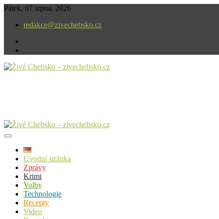
Skip
Pátek, 07 srpna, 2026
to
redakce@zivechebsko.cz
content
facebook
instagram
V našem regionu se stále něco děje.
Živé Chebsko – zivechebsko.cz
Úvodní stránka
Zprávy
Krimi
Volby
Technologie
Recepty
Video