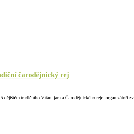
adiční čarodějnický rej
dějištěm tradičního Vítání jara a Čarodějnického reje. organizátoři z