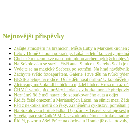
Nejnovější příspěvky
Zažijte atmosféru na hranicích. Města Luby a Markneukirchen z
Léto v Domě Chopin pokračuje. Láká na letní koncerty, přednáš
Chebské muzeum zve na sobotu plnou archeologických objev
Na Sokolovsku se srazila čtyři auta. Silnice u Starého Sedla je
Vydejte se na magický Seeberg po setmění. Na hrad návštěvn
Zachyťte světlo fotoaparátem. Galerie 4 zve děti na tvůrčí týde
BESIP apeluje na rodiče! Učíte děti nosit přilbu? U koloběžek 
Zfetovaný muž okradl babičku a ujížděl hlídce. Hrozí mu až pět
ČHMÚ varuje před požáry i kolapsy z horka, norské předpovědi s
Neznámý řidič měl narazit do zaparkovaného auta a odjet
Řidiče čeká omezení u Mariánských Lázní, na silnici mezi Zá
Pád z několika metrů do řeky. Zraněnému cyklistovi pomáhali p
Na Sokolovsku hoří skládka. U požáru v Tisové zasahuje šest j
Skvělá práce strážníků! Muž se z ukradeného elektrokola radov
Řidiči, pozor u Aše! Práce na obchvatu Hranic již odstartovaly