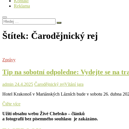
Kontakt
Reklama
Hledej
…
Štítek:
Čarodějnický rej
Zprávy
Tip na sobotní odpoledne: Vydejte se na tr
admin
24.4.2025
Čarodějnický rej
Vítání jara
Hotel Krakonoš v Mariánských Lázních bude v sobotu 26. dubna 2025 
Tip
Čtěte více
na
Užití obsahu webu Živé Chebsko – článků
sobotní
a fotografií bez písemného souhlasu je zakázáno.
odpoledne:
Vydejte