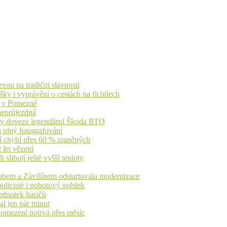
vou na tradiční slavnosti
ky i vyprávění o cestách na fichtlech
ů v Pomezné
 neprůjezdná
íky doveze legendární Škoda RTO
n plný fotografování
jí chybí přes 60 % zraněných
 let vězení
libují ještě vyšší teploty
dubem a Závišínem odstartovala modernizace
olicisté i pohotový svědek
ednotek hasičů
al jen pár minut
, omezení potrvá přes měsíc