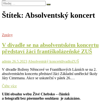
Hledej
…
Štítek:
Absolventský koncert
Zprávy
V divadle se na absolventském koncertu
představí žáci františkolázeňské ZUŠ
admin
26.5.2023
Absolventský koncert
divadlo
ZUŠ
V divadle Boženy Němcové ve Františkových Lázních se na 2.
absolventském koncertu představí žáci Základní umělecké školy
Járy Cimrmana. Akce se uskuteční v pátek 26.…
V
Čtěte více
divadle
Užití obsahu webu Živé Chebsko – článků
se
a fotografií bez písemného souhlasu je zakázáno.
na
absolventském