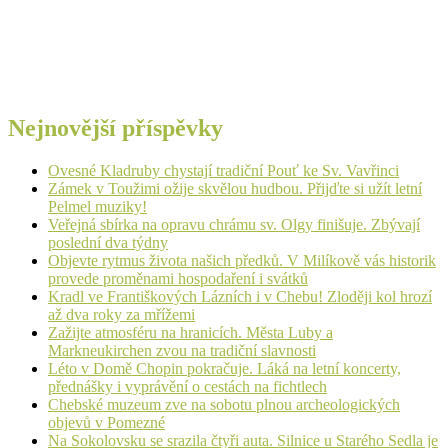
Nejnovější příspěvky
Ovesné Kladruby chystají tradiční Pouť ke Sv. Vavřinci
Zámek v Toužimi ožije skvělou hudbou. Přijďte si užít letní
Pelmel muziky!
Veřejná sbírka na opravu chrámu sv. Olgy finišuje. Zbývají
poslední dva týdny
Objevte rytmus života našich předků. V Milíkově vás historik
provede proměnami hospodaření i svátků
Kradl ve Františkových Lázních i v Chebu! Zloději kol hrozí
až dva roky za mřížemi
Zažijte atmosféru na hranicích. Města Luby a
Markneukirchen zvou na tradiční slavnosti
Léto v Domě Chopin pokračuje. Láká na letní koncerty,
přednášky i vyprávění o cestách na fichtlech
Chebské muzeum zve na sobotu plnou archeologických
objevů v Pomezné
Na Sokolovsku se srazila čtyři auta. Silnice u Starého Sedla je