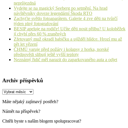
neprůjezdná
Vydejte se na magický Seeberg po setmění. Na hrad
návštěvníky doveze legendární Škoda RTO
Zachyťte světlo fotoaparátem. Galerie 4 zve děti na tvůrčí
týden plný fotografování
BESIP apeluje na rodiče! Učíte děti nosit přilbu? U koloběžek
jí chybí přes 60 % zraněných
Zfetovaný muž okradl babičku a ujížděl hlídce. Hrozí mu až
pět let vězení
ČHMÚ varuje před požáry i kolapsy z horka, norské
předpovědi slibují ještě vyšší teploty
Neznámý řidič měl narazit do zaparkovaného auta a odjet
Archiv příspěvků
Archiv
příspěvků
Máte nějaký zajímavý postřeh?
Námět na příspěvek?
Chtěli byste s naším blogem spolupracovat?