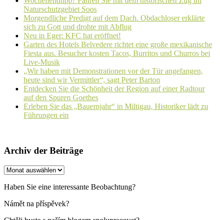
Wochenendtipp? Fahren Sie mit dem historischen Zug im
Naturschutzgebiet Soos
Morgendliche Predigt auf dem Dach. Obdachloser erklärte
sich zu Gott und drohte mit Abflug
Neu in Eger: KFC hat eröffnet!
Garten des Hotels Belvedere richtet eine große mexikanische
Fiesta aus. Besucher kosten Tacos, Burritos und Churros bei
Live-Musik
„Wir haben mit Demonstrationen vor der Tür angefangen,
heute sind wir Vermittler“, sagt Peter Barton
Entdecken Sie die Schönheit der Region auf einer Radtour
auf den Spuren Goethes
Erleben Sie das „Bauernjahr“ in Miltigau, Historiker lädt zu
Führungen ein
Archiv der Beiträge
Archiv
der
Beiträge
Haben Sie eine interessante Beobachtung?
Námět na příspěvek?