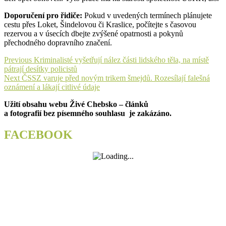
Doporučení pro řidiče:
Pokud v uvedených termínech plánujete
cestu přes Loket, Šindelovou či Kraslice, počítejte s časovou
rezervou a v úsecích dbejte zvýšené opatrnosti a pokynů
přechodného dopravního značení.
Navigace
Previous
Previous
Kriminalisté vyšetřují nález části lidského těla, na místě
post:
pátrají desítky policistů
pro
Next
Next
ČSSZ varuje před novým trikem šmejdů. Rozesílají falešná
příspěvek
post:
oznámení a lákají citlivé údaje
Užití obsahu webu Živé Chebsko – článků
a fotografií bez písemného souhlasu je zakázáno.
FACEBOOK