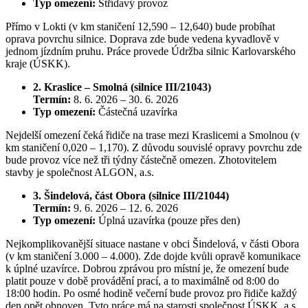
Typ omezení:
Střídavý provoz
Přímo v Lokti (v km staničení 12,590 – 12,640) bude probíhat
oprava povrchu silnice. Doprava zde bude vedena kyvadlově v
jednom jízdním pruhu. Práce provede Údržba silnic Karlovarského
kraje (ÚSKK).
2. Kraslice – Smolná (silnice III/21043)
Termín:
8. 6. 2026 – 30. 6. 2026
Typ omezení:
Částečná uzavírka
Nejdelší omezení čeká řidiče na trase mezi Kraslicemi a Smolnou (v
km staničení 0,020 – 1,170). Z důvodu souvislé opravy povrchu zde
bude provoz více než tři týdny částečně omezen. Zhotovitelem
stavby je společnost ALGON, a.s.
3. Šindelová, část Obora (silnice III/21044)
Termín:
9. 6. 2026 – 12. 6. 2026
Typ omezení:
Úplná uzavírka (pouze přes den)
Nejkomplikovanější situace nastane v obci Šindelová, v části Obora
(v km staničení 3.000 – 4.000). Zde dojde kvůli opravě komunikace
k úplné uzavírce. Dobrou zprávou pro místní je, že omezení bude
platit pouze v době provádění prací, a to maximálně od 8:00 do
18:00 hodin. Po osmé hodině večerní bude provoz pro řidiče každý
den opět obnoven. Tyto práce má na starosti společnost ÚSKK, a.s.