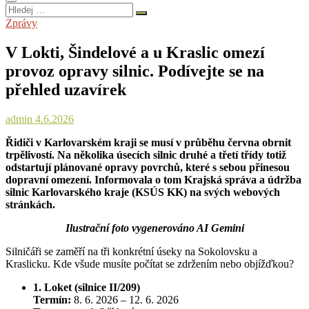
Hledej
…
Zprávy
V Lokti, Šindelové a u Kraslic omezí
provoz opravy silnic. Podívejte se na
přehled uzavírek
admin
4.6.2026
Řidiči v Karlovarském kraji se musí v průběhu června obrnit
trpělivostí. Na několika úsecích silnic druhé a třetí třídy totiž
odstartují plánované opravy povrchů, které s sebou přinesou
dopravní omezení. Informovala o tom Krajská správa a údržba
silnic Karlovarského kraje (KSÚS KK) na svých webových
stránkách.
Ilustrační foto vygenerováno AI Gemini
Silničáři se zaměří na tři konkrétní úseky na Sokolovsku a
Kraslicku. Kde všude musíte počítat se zdržením nebo objížďkou?
1. Loket (silnice II/209)
Termín:
8. 6. 2026 – 12. 6. 2026