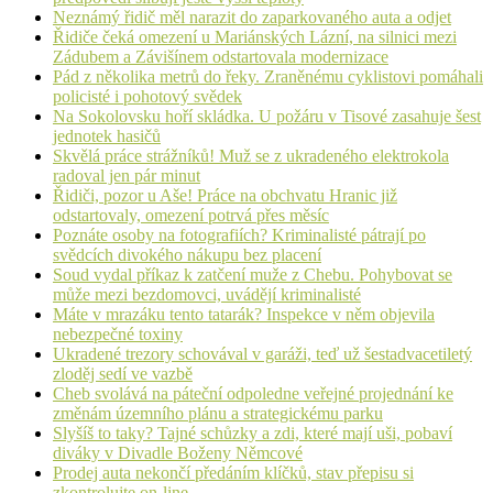
Neznámý řidič měl narazit do zaparkovaného auta a odjet
Řidiče čeká omezení u Mariánských Lázní, na silnici mezi
Zádubem a Závišínem odstartovala modernizace
Pád z několika metrů do řeky. Zraněnému cyklistovi pomáhali
policisté i pohotový svědek
Na Sokolovsku hoří skládka. U požáru v Tisové zasahuje šest
jednotek hasičů
Skvělá práce strážníků! Muž se z ukradeného elektrokola
radoval jen pár minut
Řidiči, pozor u Aše! Práce na obchvatu Hranic již
odstartovaly, omezení potrvá přes měsíc
Poznáte osoby na fotografiích? Kriminalisté pátrají po
svědcích divokého nákupu bez placení
Soud vydal příkaz k zatčení muže z Chebu. Pohybovat se
může mezi bezdomovci, uvádějí kriminalisté
Máte v mrazáku tento tatarák? Inspekce v něm objevila
nebezpečné toxiny
Ukradené trezory schovával v garáži, teď už šestadvacetiletý
zloděj sedí ve vazbě
Cheb svolává na páteční odpoledne veřejné projednání ke
změnám územního plánu a strategickému parku
Slyšíš to taky? Tajné schůzky a zdi, které mají uši, pobaví
diváky v Divadle Boženy Němcové
Prodej auta nekončí předáním klíčků, stav přepisu si
zkontrolujte on-line