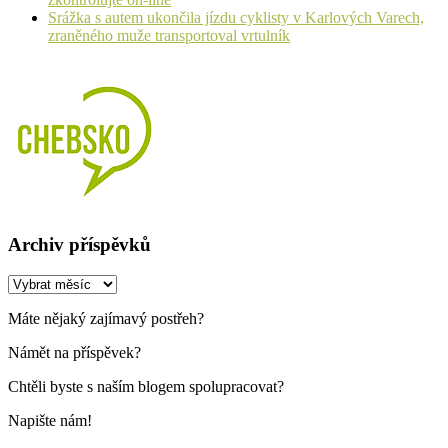
Srážka s autem ukončila jízdu cyklisty v Karlových Varech,
zraněného muže transportoval vrtulník
Archiv příspěvků
Archiv
příspěvků
Máte nějaký zajímavý postřeh?
Námět na příspěvek?
Chtěli byste s naším blogem spolupracovat?
Napište nám!