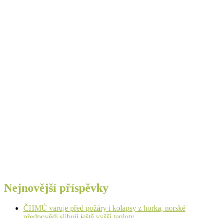
Nejnovější příspěvky
ČHMÚ varuje před požáry i kolapsy z horka, norské
předpovědi slibují ještě vyšší teploty