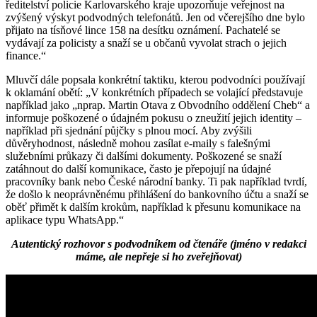
ředitelství policie Karlovarského kraje upozorňuje veřejnost na
zvýšený výskyt podvodných telefonátů. Jen od včerejšího dne bylo
přijato na tísňové lince 158 na desítku oznámení. Pachatelé se
vydávají za policisty a snaží se u občanů vyvolat strach o jejich
finance.“
Mluvčí dále popsala konkrétní taktiku, kterou podvodníci používají
k oklamání obětí: „V konkrétních případech se volající představuje
například jako „nprap. Martin Otava z Obvodního oddělení Cheb“ a
informuje poškozené o údajném pokusu o zneužití jejich identity –
například při sjednání půjčky s plnou mocí. Aby zvýšili
důvěryhodnost, následně mohou zasílat e-maily s falešnými
služebními průkazy či dalšími dokumenty. Poškozené se snaží
zatáhnout do další komunikace, často je přepojují na údajné
pracovníky bank nebo České národní banky. Ti pak například tvrdí,
že došlo k neoprávněnému přihlášení do bankovního účtu a snaží se
oběť přimět k dalším krokům, například k přesunu komunikace na
aplikace typu WhatsApp.“
Autentický rozhovor s podvodníkem od čtenáře (jméno v redakci
máme, ale nepřeje si ho zveřejňovat)