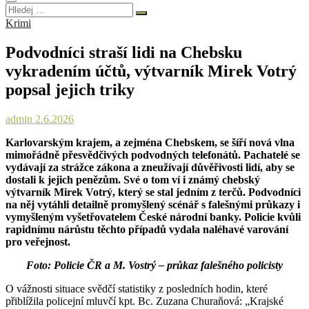
Hledej
…
Krimi
Podvodníci straší lidi na Chebsku
vykradením účtů, výtvarník Mirek Votrý
popsal jejich triky
admin
2.6.2026
Karlovarským krajem, a zejména Chebskem, se šíří nová vlna
mimořádně přesvědčivých podvodných telefonátů. Pachatelé se
vydávají za strážce zákona a zneužívají důvěřivosti lidí, aby se
dostali k jejich penězům. Své o tom ví i známý chebský
výtvarník Mirek Votrý, který se stal jedním z terčů. Podvodníci
na něj vytáhli detailně promyšlený scénář s falešnými průkazy i
vymyšleným vyšetřovatelem České národní banky. Policie kvůli
rapidnímu nárůstu těchto případů vydala naléhavé varování
pro veřejnost.
Foto: Policie ČR a M. Vostrý – průkaz falešného policisty
O vážnosti situace svědčí statistiky z posledních hodin, které
přiblížila policejní mluvčí kpt. Bc. Zuzana Churaňová: „Krajské