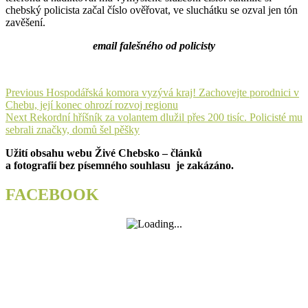
chebský policista začal číslo ověřovat, ve sluchátku se ozval jen tón
zavěšení.
email falešného od policisty
Navigace
Previous
Previous
Hospodářská komora vyzývá kraj! Zachovejte porodnici v
post:
Chebu, její konec ohrozí rozvoj regionu
pro
Next
Next
Rekordní hříšník za volantem dlužil přes 200 tisíc. Policisté mu
příspěvek
post:
sebrali značky, domů šel pěšky
Užití obsahu webu Živé Chebsko – článků
a fotografií bez písemného souhlasu je zakázáno.
FACEBOOK