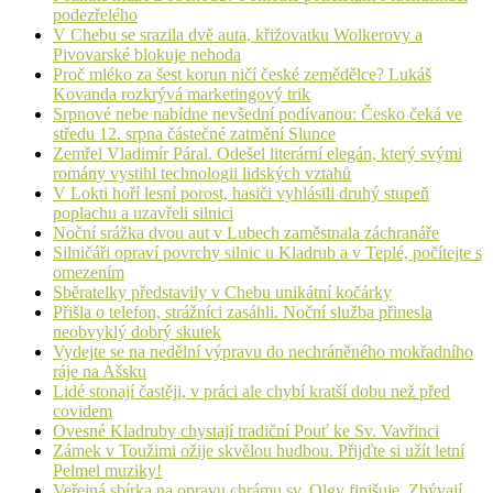
podezřelého
V Chebu se srazila dvě auta, křižovatku Wolkerovy a
Pivovarské blokuje nehoda
Proč mléko za šest korun ničí české zemědělce? Lukáš
Kovanda rozkrývá marketingový trik
Srpnové nebe nabídne nevšední podívanou: Česko čeká ve
středu 12. srpna částečné zatmění Slunce
Zemřel Vladimír Páral. Odešel literární elegán, který svými
romány vystihl technologii lidských vztahů
V Lokti hoří lesní porost, hasiči vyhlásili druhý stupeň
poplachu a uzavřeli silnici
Noční srážka dvou aut v Lubech zaměstnala záchranáře
Silničáři opraví povrchy silnic u Kladrub a v Teplé, počítejte s
omezením
Sběratelky představily v Chebu unikátní kočárky
Přišla o telefon, strážníci zasáhli. Noční služba přinesla
neobvyklý dobrý skutek
Vydejte se na nedělní výpravu do nechráněného mokřadního
ráje na Ašsku
Lidé stonají častěji, v práci ale chybí kratší dobu než před
covidem
Ovesné Kladruby chystají tradiční Pouť ke Sv. Vavřinci
Zámek v Toužimi ožije skvělou hudbou. Přijďte si užít letní
Pelmel muziky!
Veřejná sbírka na opravu chrámu sv. Olgy finišuje. Zbývají