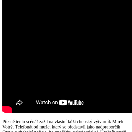
Přesně tento scénář zažil na vlastní kůži chebský výtvarník Mirek
Votrý. Telefonát od muže, který se představil jako nadpraporčík