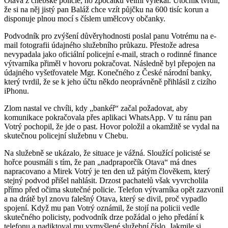
Otava z chebské policie, ho zpočátku velmi vylekal. Útočník tvrdil,
že si na něj jistý pan Baláž chce vzít půjčku na 600 tisíc korun a
disponuje plnou mocí s číslem umělcovy občanky.
Podvodník pro zvýšení důvěryhodnosti poslal panu Votrému na e-
mail fotografii údajného služebního průkazu. Přestože adresa
nevypadala jako oficiální policejní e-mail, strach o rodinné finance
výtvarníka přiměl v hovoru pokračovat. Následně byl přepojen na
údajného vyšetřovatele Mgr. Konečného z České národní banky,
který tvrdil, že se k jeho účtu někdo neoprávněně přihlásil z cizího
iPhonu.
Zlom nastal ve chvíli, kdy „bankéř“ začal požadovat, aby
komunikace pokračovala přes aplikaci WhatsApp. V tu ránu pan
Votrý pochopil, že jde o past. Hovor položil a okamžitě se vydal na
skutečnou policejní služebnu v Chebu.
Na služebně se ukázalo, že situace je vážná. Sloužící policisté se
hořce pousmáli s tím, že pan „nadpraporčík Otava“ má dnes
napracovano a Mirek Votrý je ten den už pátým člověkem, který
stejný podvod přišel nahlásit. Drzost pachatelů však vyvrcholila
přímo před očima skutečné policie. Telefon výtvarníka opět zazvonil
a na drátě byl znovu falešný Otava, který se divil, proč vypadlo
spojení. Když mu pan Votrý oznámil, že stojí na policii vedle
skutečného policisty, podvodník drze požádal o jeho předání k
telefonu a nadiktoval mu vymyšlené služební číslo. Jakmile si