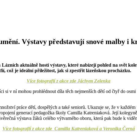
umění. Výstavy představují snové malby i
ních aktuálně hostí výstavy, které nabízejí pohled na svět kolem 
 což je ideální příležitost, jak si zpestřit lázeňskou procházku.
Více fotografií z akce zde Jáchym Zelenka
si v ní mohou prohlédnout díla těch nejmenších dětí od čtyř do osmi le
nožství práce dětí, dospělých a také seniorů. Ukazuje se, že v každém
u propojení generací pedagožka školy Camilla Katreniaková. Její koleg
ávěrečná výstava žáků celého výtvarného oboru, která pak bude k vidění
Více fotografií z akce zde Camilla Katreniaková a Veronika Černá