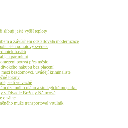
libují ještě vyšší teploty
dubem a Závišínem odstartovala modernizace
olicisté i pohotový svědek
ednotek hasičů
al jen pár minut
, omezení potrvá přes měsíc
h divokého nákupu bez placení
 mezi bezdomovci, uvádějí kriminalisté
ečné toxiny
oděj sedí ve vazbě
nám územního plánu a strategickému parku
iváky v Divadle Boženy Němcové
e on-line
aněného muže transportoval vrtulník