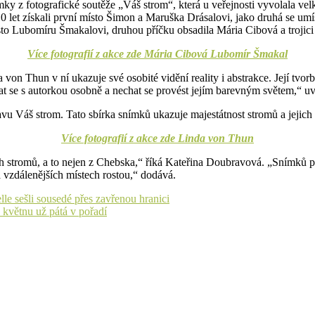
mky z fotografické soutěže „Váš strom“, která u veřejnosti vyvolala v
10 let získali první místo Šimon a Maruška Drásalovi, jako druhá se umí
sto Lubomíru Šmakalovi, druhou příčku obsadila Mária Cibová a trojici
Více fotografií z akce zde Mária Cibová Lubomír Šmakal
on Thun v ní ukazuje své osobité vidění reality i abstrakce. Její tvorba
kat se s autorkou osobně a nechat se provést jejím barevným světem,“ 
avu Váš strom. Tato sbírka snímků ukazuje majestátnost stromů a jejich 
Více fotografií z akce zde Linda von Thun
ch stromů, a to nejen z Chebska,“ říká Kateřina Doubravová. „Snímků př
a vzdálenějších místech rostou,“ dodává.
le sešli sousedé přes zavřenou hranici
 květnu už pátá v pořadí