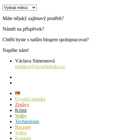
Archiv
příspěvků
Máte nějaký zajímavý postřeh?
Námět na příspěvek?
Chtěli byste s naším blogem spolupracovat?
Napište nám!
Václava Simeonová
redakce@zivechebsko.cz
facebook
instagram
Úvodní stránka
Zprávy
Krimi
Volby
Technologie
Recepty
Video
Kontakt