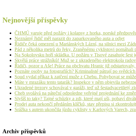
Nejnovější příspěvky
ČHMÚ varuje před požáry i kolapsy z horka, norské předpovědi s
Neznámý řidič měl narazit do zaparkovaného auta a odjet
Řidiče čeká omezení u Mariánských Lázní, na silnici mezi Zá
Pád z několika metrů do řeky. Zraněnému cyklistovi pomáhali p
Na Sokolovsku hoří skládka. U požáru v Tisové zasahuje šest j
Skvělá práce strážníků! Muž se z ukradeného elektrokola radov
Řidiči, pozor u Aše! Práce na obchvatu Hranic již odstartovaly
Poznáte osoby na fotografiích? Kriminalisté pátrají po svědcíc
Soud vydal příkaz k zatčení muže z Chebu. Pohybovat se může
Máte v mrazáku tento tatarák? Inspekce v něm objevila nebezp
Ukradené trezory schovával v garáži, teď už šestadvacetiletý zl
Cheb svolává na páteční odpoledne veřejné projednání ke změ
Slyšíš to taky? Tajné schůzky a zdi, které mají uši, pobaví d
Prodej auta nekončí předáním klíčků, stav přepisu si zkontrolujt
Srážka s autem ukončila jízdu cyklisty v Karlových Varech, zr
Archiv příspěvků