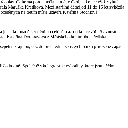
elký ohlas. Odborná porota měla náročný úkol, nakonec však vybrala
stila Maruška Kretíková. Mezi staršími dětmi od 11 do 16 let zvítězila
 oceněných na třetím místě uzavírá Kateřina Štochlová.
 je na kolonádě k vidění po celé léto až do konce září. Slavnostní
uvádí Kateřina Doubravová z Městského kulturního střediska.
sepětí s krajinou, což do prostředí lázeňských parků přirozeně zapadá.
išlo hodně. Společně s kolegy jsme vybrali ty, které jsou něčím