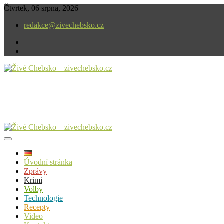
Skip
Čtvrtek, 06 srpna, 2026
to
redakce@zivechebsko.cz
content
facebook
instagram
V našem regionu se stále něco děje.
Živé Chebsko – zivechebsko.cz
Úvodní stránka
Zprávy
Krimi
Volby
Technologie
Recepty
Video