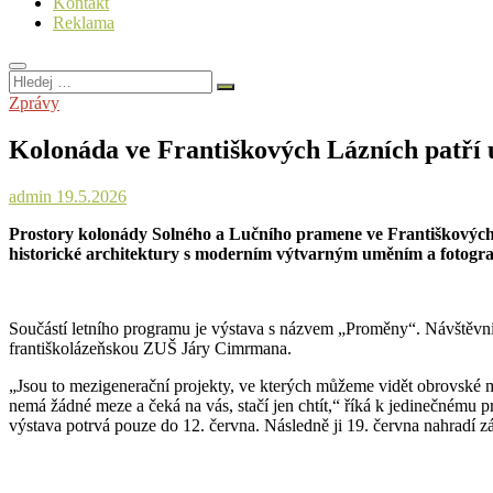
Kontakt
Reklama
Hledej
…
Zprávy
Kolonáda ve Františkových Lázních patří 
admin
19.5.2026
Prostory kolonády Solného a Lučního pramene ve Františkových Láz
historické architektury s moderním výtvarným uměním a fotografií,
Součástí letního programu je výstava s názvem „Proměny“. Návštěvníci 
františkolázeňskou ZUŠ Járy Cimrmana.
„Jsou to mezigenerační projekty, ve kterých můžeme vidět obrovské m
nemá žádné meze a čeká na vás, stačí jen chtít,“ říká k jedinečném
výstava potrvá pouze do 12. června. Následně ji 19. června nahradí z