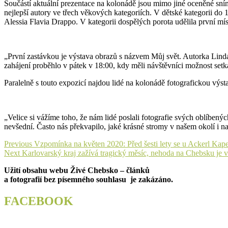
Součástí aktuální prezentace na kolonádě jsou mimo jiné oceněné sní
nejlepší autory ve třech věkových kategoriích. V dětské kategorii do 
Alessia Flavia Drappo. V kategorii dospělých porota udělila první mí
„První zastávkou je výstava obrazů s názvem Můj svět. Autorka Linda v
zahájení proběhlo v pátek v 18:00, kdy měli návštěvníci možnost set
Paralelně s touto expozicí najdou lidé na kolonádě fotografickou výst
„Velice si vážíme toho, že nám lidé poslali fotografie svých oblíbený
nevšední. Často nás překvapilo, jaké krásné stromy v našem okolí i n
Navigace
Previous
Previous
Vzpomínka na květen 2020: Před šesti lety se u Ackerl Kapel
Next
post:
Next
Karlovarský kraj zažívá tragický měsíc, nehoda na Chebsku je v
pro
post:
Užití obsahu webu Živé Chebsko – článků
příspěvek
a fotografií bez písemného souhlasu je zakázáno.
FACEBOOK