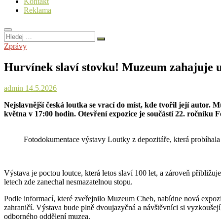
Kontakt
Reklama
Hledej
…
Zprávy
Hurvínek slaví stovku! Muzeum zahajuje un
admin
14.5.2026
Nejslavnější česká loutka se vrací do míst, kde tvořil její au
května v 17:00 hodin. Otevření expozice je součástí 22. ročníku
Fotodokumentace výstavy Loutky z depozitáře, která probíhala
Výstava je poctou loutce, která letos slaví 100 let, a zároveň přibliž
letech zde zanechal nesmazatelnou stopu.
Podle informací, které zveřejnilo Muzeum Cheb, nabídne nová expozic
zahraničí. Výstava bude plně dvoujazyčná a návštěvníci si vyzkoušej
odborného oddělení muzea.