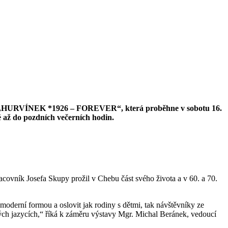
ýstavy „HURVÍNEK *1926 – FOREVER“, která proběhne v sobotu 16.
é až do pozdních večerních hodin.
pracovník Josefa Skupy prožil v Chebu část svého života a v 60. a 70.
oderní formou a oslovit jak rodiny s dětmi, tak návštěvníky ze
ných jazycích,“ říká k záměru výstavy Mgr. Michal Beránek, vedoucí