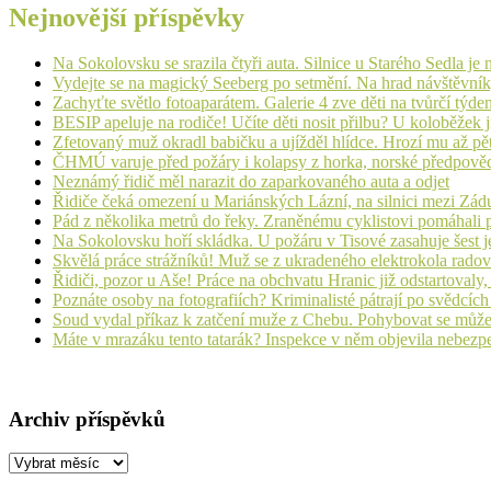
Nejnovější příspěvky
Na Sokolovsku se srazila čtyři auta. Silnice u Starého Sedla je
Vydejte se na magický Seeberg po setmění. Na hrad návštěvn
Zachyťte světlo fotoaparátem. Galerie 4 zve děti na tvůrčí týde
BESIP apeluje na rodiče! Učíte děti nosit přilbu? U koloběžek 
Zfetovaný muž okradl babičku a ujížděl hlídce. Hrozí mu až pět
ČHMÚ varuje před požáry i kolapsy z horka, norské předpovědi s
Neznámý řidič měl narazit do zaparkovaného auta a odjet
Řidiče čeká omezení u Mariánských Lázní, na silnici mezi Zá
Pád z několika metrů do řeky. Zraněnému cyklistovi pomáhali p
Na Sokolovsku hoří skládka. U požáru v Tisové zasahuje šest j
Skvělá práce strážníků! Muž se z ukradeného elektrokola radov
Řidiči, pozor u Aše! Práce na obchvatu Hranic již odstartovaly
Poznáte osoby na fotografiích? Kriminalisté pátrají po svědcíc
Soud vydal příkaz k zatčení muže z Chebu. Pohybovat se může
Máte v mrazáku tento tatarák? Inspekce v něm objevila nebezp
Archiv příspěvků
Archiv
příspěvků