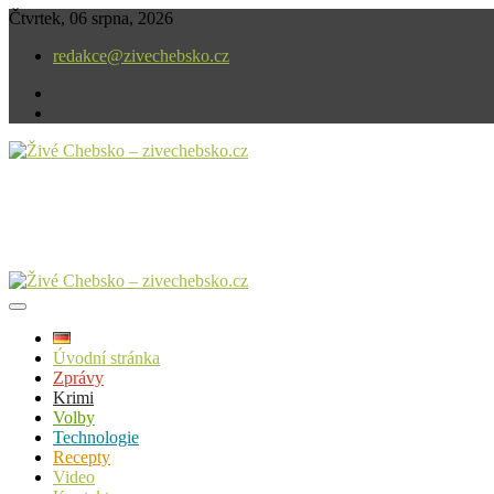
Skip
Čtvrtek, 06 srpna, 2026
to
redakce@zivechebsko.cz
content
facebook
instagram
V našem regionu se stále něco děje.
Živé Chebsko – zivechebsko.cz
Úvodní stránka
Zprávy
Krimi
Volby
Technologie
Recepty
Video