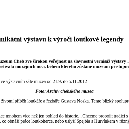
ikátní výstavu k výročí loutkové legendy
tor. Muzeum Cheb zve širokou veřejnost na slavnostní vernisáž v
 Festivalu muzejních nocí, během kterého zůstane muzeum přístupn
 ve výstavním sále muzea od 21.9. do 5.11.2012
Foto: Archiv chebského muzea
uje životní příběh loutkáře a řezbáře Gustava Noska. Tento blízký spolu
e mnohem více než jen pohled do historie. „Chceme propojit tradici s m
í, co obnáší práce loutkoherce, nebo uslyší Spejbla s Hurvínkem v růz