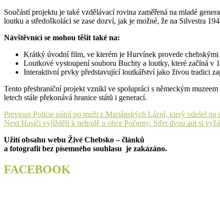
Součástí projektu je také vzdělávací rovina zaměřená na mladé gene
loutku a středoškoláci se zase dozví, jak je možné, že na Silvestra 1
Návštěvníci se mohou těšit také na:
Krátký úvodní film, ve kterém je Hurvínek provede chebským
Loutkové vystoupení souboru Buchty a loutky, které začíná v 1
Interaktivní prvky představující loutkářství jako živou tradi
Tento přeshraniční projekt vznikl ve spolupráci s německým muzeem
letech stále překonává hranice států i generací.
Navigace
Previous
Previous
Policie pátrá po muži z Mariánských Lázní, který odešel na 
Next
post:
Next
Hasiči vyjížděli k nehodě u obce Počerny. Střet dvou aut si vyžá
pro
post:
Užití obsahu webu Živé Chebsko – článků
příspěvek
a fotografií bez písemného souhlasu je zakázáno.
FACEBOOK