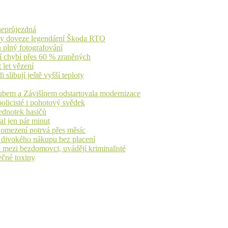
 neprůjezdná
íky doveze legendární Škoda RTO
n plný fotografování
jí chybí přes 60 % zraněných
 let vězení
libují ještě vyšší teploty
dubem a Závišínem odstartovala modernizace
olicisté i pohotový svědek
ednotek hasičů
al jen pár minut
, omezení potrvá přes měsíc
h divokého nákupu bez placení
 mezi bezdomovci, uvádějí kriminalisté
ečné toxiny