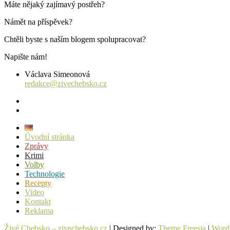
Máte nějaký zajímavý postřeh?
Námět na příspěvek?
Chtěli byste s naším blogem spolupracovat?
Napište nám!
Václava Simeonová
redakce@zivechebsko.cz
facebook
instagram
Úvodní stránka
Zprávy
Krimi
Volby
Technologie
Recepty
Video
Kontakt
Reklama
Živé Chebsko – zivechebsko.cz
| Designed by:
Theme Freesia
|
Word