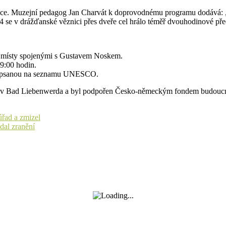
race. Muzejní pedagog Jan Charvát k doprovodnému programu dodává: „Š
944 se v drážďanské věznici přes dveře cel hrálo téměř dvouhodinové př
i místy spojenými s Gustavem Noskem.
9:00 hodin.
ci zapsanou na seznamu UNESCO.
 v Bad Liebenwerda a byl podpořen Česko-německým fondem budoucnost
úřad a zmizel
dal zranění