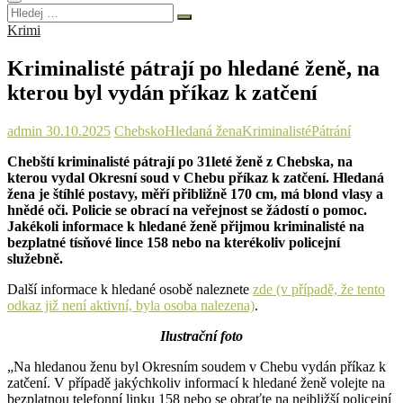
Hledej
…
Krimi
Kriminalisté pátrají po hledané ženě, na
kterou byl vydán příkaz k zatčení
admin
30.10.2025
Chebsko
Hledaná žena
Kriminalisté
Pátrání
Chebští kriminalisté pátrají po 31leté ženě z Chebska, na
kterou vydal Okresní soud v Chebu příkaz k zatčení. Hledaná
žena je štíhlé postavy, měří přibližně 170 cm, má blond vlasy a
hnědé oči. Policie se obrací na veřejnost se žádostí o pomoc.
Jakékoli informace k hledané ženě přijmou kriminalisté na
bezplatné tísňové lince 158 nebo na kterékoliv policejní
služebně.
Další informace k hledané osobě naleznete
zde (v případě, že tento
odkaz již není aktivní, byla osoba nalezena)
.
Ilustrační foto
„Na hledanou ženu byl Okresním soudem v Chebu vydán příkaz k
zatčení. V případě jakýchkoliv informací k hledané ženě volejte na
bezplatnou telefonní linku 158 nebo se obraťte na nejbližší policejní