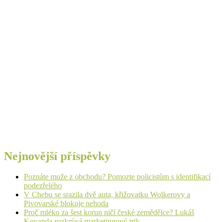
Nejnovější příspěvky
Poznáte muže z obchodu? Pomozte policistům s identifikací
podezřelého
V Chebu se srazila dvě auta, křižovatku Wolkerovy a
Pivovarské blokuje nehoda
Proč mléko za šest korun ničí české zemědělce? Lukáš
Kovanda rozkrývá marketingový trik