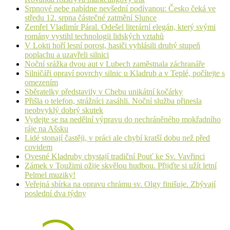
Srpnové nebe nabídne nevšední podívanou: Česko čeká ve
středu 12. srpna částečné zatmění Slunce
Zemřel Vladimír Páral. Odešel literární elegán, který svými
romány vystihl technologii lidských vztahů
V Lokti hoří lesní porost, hasiči vyhlásili druhý stupeň
poplachu a uzavřeli silnici
Noční srážka dvou aut v Lubech zaměstnala záchranáře
Silničáři opraví povrchy silnic u Kladrub a v Teplé, počítejte s
omezením
Sběratelky představily v Chebu unikátní kočárky
Přišla o telefon, strážníci zasáhli. Noční služba přinesla
neobvyklý dobrý skutek
Vydejte se na nedělní výpravu do nechráněného mokřadního
ráje na Ašsku
Lidé stonají častěji, v práci ale chybí kratší dobu než před
covidem
Ovesné Kladruby chystají tradiční Pouť ke Sv. Vavřinci
Zámek v Toužimi ožije skvělou hudbou. Přijďte si užít letní
Pelmel muziky!
Veřejná sbírka na opravu chrámu sv. Olgy finišuje. Zbývají
poslední dva týdny