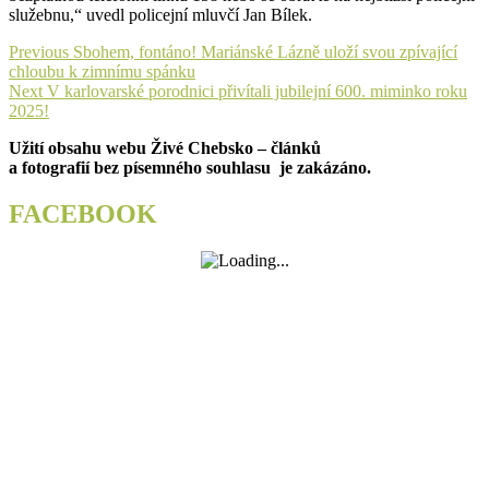
služebnu,“ uvedl policejní mluvčí Jan Bílek.
Navigace
Previous
Previous
Sbohem, fontáno! Mariánské Lázně uloží svou zpívající
post:
chloubu k zimnímu spánku
pro
Next
Next
V karlovarské porodnici přivítali jubilejní 600. miminko roku
příspěvek
post:
2025!
Užití obsahu webu Živé Chebsko – článků
a fotografií bez písemného souhlasu je zakázáno.
FACEBOOK