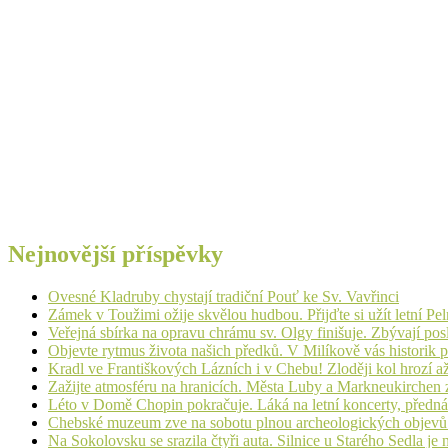
Nejnovější příspěvky
Ovesné Kladruby chystají tradiční Pouť ke Sv. Vavřinci
Zámek v Toužimi ožije skvělou hudbou. Přijďte si užít letní Pe
Veřejná sbírka na opravu chrámu sv. Olgy finišuje. Zbývají pos
Objevte rytmus života našich předků. V Milíkově vás historik
Kradl ve Františkových Lázních i v Chebu! Zloději kol hrozí a
Zažijte atmosféru na hranicích. Města Luby a Markneukirchen z
Léto v Domě Chopin pokračuje. Láká na letní koncerty, přednáš
Chebské muzeum zve na sobotu plnou archeologických objev
Na Sokolovsku se srazila čtyři auta. Silnice u Starého Sedla je