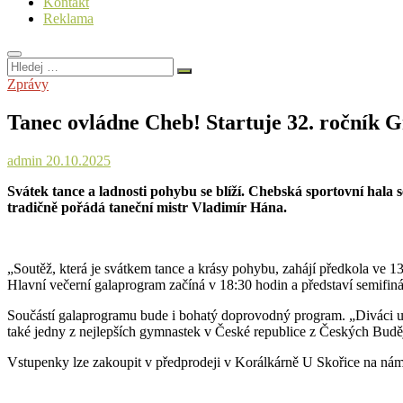
Kontakt
Reklama
Hledej
…
Zprávy
Tanec ovládne Cheb! Startuje 32. ročník 
admin
20.10.2025
Svátek tance a ladnosti pohybu se blíží. Chebská sportovní hal
tradičně pořádá taneční mistr Vladimír Hána.
„Soutěž, která je svátkem tance a krásy pohybu, zahájí předkola ve 13
Hlavní večerní galaprogram začíná v 18:30 hodin a představí semifinál
Součástí galaprogramu bude i bohatý doprovodný program. „Diváci uv
také jedny z nejlepších gymnastek v České republice z Českých Budějo
Vstupenky lze zakoupit v předprodeji v Korálkárně U Skořice na náměs