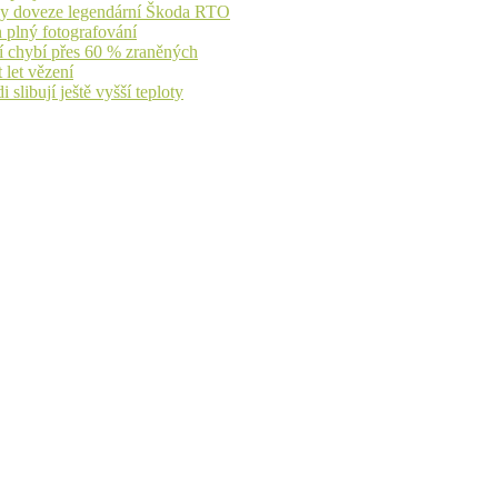
íky doveze legendární Škoda RTO
n plný fotografování
jí chybí přes 60 % zraněných
 let vězení
libují ještě vyšší teploty