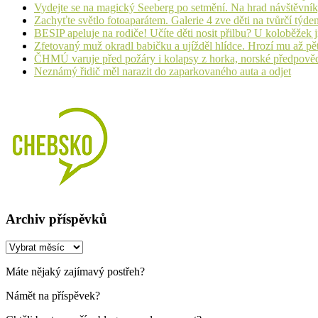
Vydejte se na magický Seeberg po setmění. Na hrad návštěvn
Zachyťte světlo fotoaparátem. Galerie 4 zve děti na tvůrčí týde
BESIP apeluje na rodiče! Učíte děti nosit přilbu? U koloběžek 
Zfetovaný muž okradl babičku a ujížděl hlídce. Hrozí mu až pět
ČHMÚ varuje před požáry i kolapsy z horka, norské předpovědi s
Neznámý řidič měl narazit do zaparkovaného auta a odjet
Archiv příspěvků
Archiv
příspěvků
Máte nějaký zajímavý postřeh?
Námět na příspěvek?