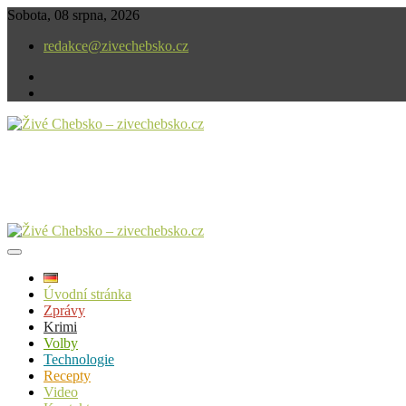
Skip
Sobota, 08 srpna, 2026
to
redakce@zivechebsko.cz
content
facebook
instagram
V našem regionu se stále něco děje.
Živé Chebsko – zivechebsko.cz
Úvodní stránka
Zprávy
Krimi
Volby
Technologie
Recepty
Video