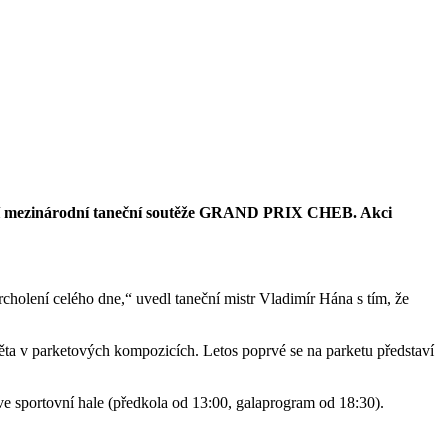
estižní mezinárodní taneční soutěže GRAND PRIX CHEB. Akci
rcholení celého dne,“ uvedl taneční mistr Vladimír Hána s tím, že
ta v parketových kompozicích. Letos poprvé se na parketu představí
ve sportovní hale (předkola od 13:00, galaprogram od 18:30).