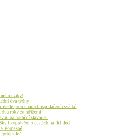
lmel muziky!
lední dva týdny
 provede proměnami hospodaření i svátků
ž dva roky za mřížemi
vou na tradiční slavnosti
ky i vyprávění o cestách na fichtlech
ů v Pomezné
 neprůjezdná