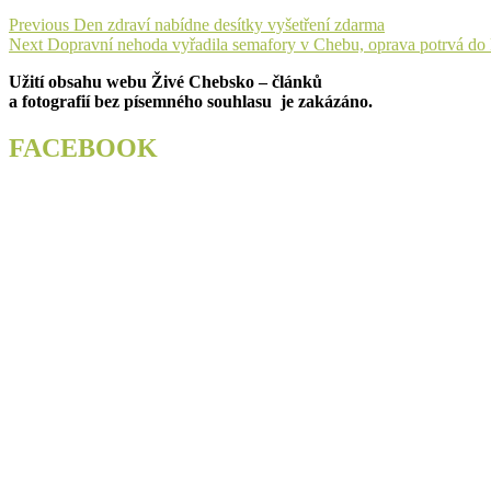
Navigace
Previous
Previous
Den zdraví nabídne desítky vyšetření zdarma
Next
post:
Next
Dopravní nehoda vyřadila semafory v Chebu, oprava potrvá do 
pro
post:
Užití obsahu webu Živé Chebsko – článků
příspěvek
a fotografií bez písemného souhlasu je zakázáno.
FACEBOOK