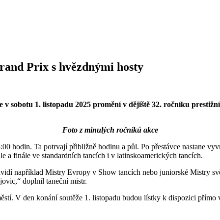
Grand Prix s hvězdnými hosty
a se v sobotu 1. listopadu 2025 promění v dějiště 32. ročníku pr
Foto z minulých ročníků akce
:00 hodin. Ta potrvají přibližně hodinu a půl. Po přestávce nastane vyv
e a finále ve standardních tancích i v latinskoamerických tancích.
idí například Mistry Evropy v Show tancích nebo juniorské Mistry svě
vic,“ doplnil taneční mistr.
tí. V den konání soutěže 1. listopadu budou lístky k dispozici přímo 