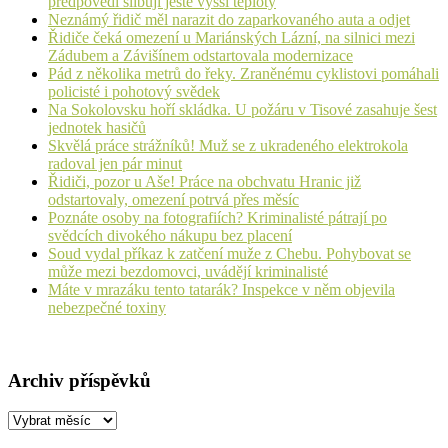
předpovědi slibují ještě vyšší teploty
Neznámý řidič měl narazit do zaparkovaného auta a odjet
Řidiče čeká omezení u Mariánských Lázní, na silnici mezi
Zádubem a Závišínem odstartovala modernizace
Pád z několika metrů do řeky. Zraněnému cyklistovi pomáhali
policisté i pohotový svědek
Na Sokolovsku hoří skládka. U požáru v Tisové zasahuje šest
jednotek hasičů
Skvělá práce strážníků! Muž se z ukradeného elektrokola
radoval jen pár minut
Řidiči, pozor u Aše! Práce na obchvatu Hranic již
odstartovaly, omezení potrvá přes měsíc
Poznáte osoby na fotografiích? Kriminalisté pátrají po
svědcích divokého nákupu bez placení
Soud vydal příkaz k zatčení muže z Chebu. Pohybovat se
může mezi bezdomovci, uvádějí kriminalisté
Máte v mrazáku tento tatarák? Inspekce v něm objevila
nebezpečné toxiny
Archiv příspěvků
Archiv
příspěvků