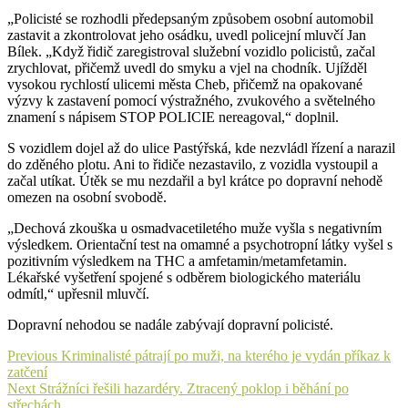
„Policisté se rozhodli předepsaným způsobem osobní automobil
zastavit a zkontrolovat jeho osádku, uvedl policejní mluvčí Jan
Bílek. „Když řidič zaregistroval služební vozidlo policistů, začal
zrychlovat, přičemž uvedl do smyku a vjel na chodník. Ujížděl
vysokou rychlostí ulicemi města Cheb, přičemž na opakované
výzvy k zastavení pomocí výstražného, zvukového a světelného
znamení s nápisem STOP POLICIE nereagoval,“ doplnil.
S vozidlem dojel až do ulice Pastýřská, kde nezvládl řízení a narazil
do zděného plotu. Ani to řidiče nezastavilo, z vozidla vystoupil a
začal utíkat. Útěk se mu nezdařil a byl krátce po dopravní nehodě
omezen na osobní svobodě.
„Dechová zkouška u osmadvacetiletého muže vyšla s negativním
výsledkem. Orientační test na omamné a psychotropní látky vyšel s
pozitivním výsledkem na THC a amfetamin/metamfetamin.
Lékařské vyšetření spojené s odběrem biologického materiálu
odmítl,“ upřesnil mluvčí.
Dopravní nehodou se nadále zabývají dopravní policisté.
Navigace
Previous
Previous
Kriminalisté pátrají po muži, na kterého je vydán příkaz k
post:
zatčení
pro
Next
Next
Strážníci řešili hazardéry. Ztracený poklop i běhání po
příspěvek
post:
střechách