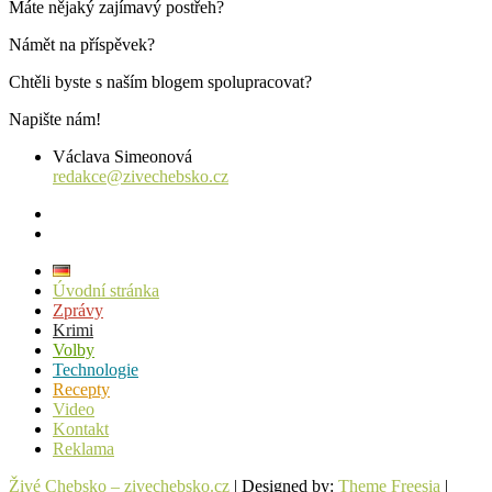
Máte nějaký zajímavý postřeh?
Námět na příspěvek?
Chtěli byste s naším blogem spolupracovat?
Napište nám!
Václava Simeonová
redakce@zivechebsko.cz
facebook
instagram
Úvodní stránka
Zprávy
Krimi
Volby
Technologie
Recepty
Video
Kontakt
Reklama
Živé Chebsko – zivechebsko.cz
| Designed by:
Theme Freesia
|