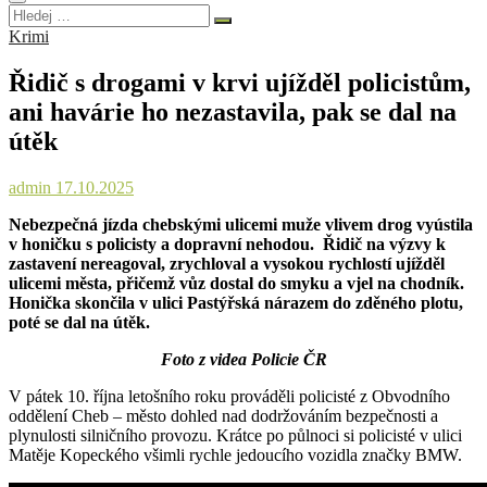
Hledej
…
Krimi
Řidič s drogami v krvi ujížděl policistům,
ani havárie ho nezastavila, pak se dal na
útěk
admin
17.10.2025
Nebezpečná jízda chebskými ulicemi muže vlivem drog vyústila
v honičku s policisty a dopravní nehodou. Řidič na výzvy k
zastavení nereagoval, zrychloval a vysokou rychlostí ujížděl
ulicemi města, přičemž vůz dostal do smyku a vjel na chodník.
Honička skončila v ulici Pastýřská nárazem do zděného plotu,
poté se dal na útěk.
Foto z videa Policie ČR
V pátek 10. října letošního roku prováděli policisté z Obvodního
oddělení Cheb – město dohled nad dodržováním bezpečnosti a
plynulosti silničního provozu. Krátce po půlnoci si policisté v ulici
Matěje Kopeckého všimli rychle jedoucího vozidla značky BMW.