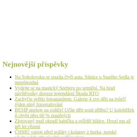
Nejnovější příspěvky
Na Sokolovsku se srazila čtyři auta. Silnice u Starého Sedla je
neprůjezdná
Vydejte se na magický Seeberg po setmění. Na hrad
návštěvníky doveze legendární Škoda RTO
Zachyťte světlo fotoaparátem. Galerie 4 zve děti na tvůrčí
týden plný fotografování
BESIP apeluje na rodiče! Učíte děti nosit přilbu? U koloběžek
jí chybí přes 60 % zraněných
Zfetovaný muž okradl babičku a ujížděl hlídce. Hrozí mu až
pět let vězení
ČHMÚ varuje před požáry i kolapsy z horka, norské