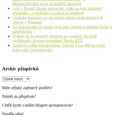
Markneukirchen zvou na tradiční slavnosti
Léto v Domě Chopin pokračuje. Láká na letní koncerty,
přednášky i vyprávění o cestách na fichtlech
Chebské muzeum zve na sobotu plnou archeologických
objevů v Pomezné
Na Sokolovsku se srazila čtyři auta. Silnice u Starého Sedla je
neprůjezdná
Vydejte se na magický Seeberg po setmění. Na hrad
návštěvníky doveze legendární Škoda RTO
Zachyťte světlo fotoaparátem. Galerie 4 zve děti na tvůrčí
týden plný fotografování
Archiv příspěvků
Archiv
příspěvků
Máte nějaký zajímavý postřeh?
Námět na příspěvek?
Chtěli byste s naším blogem spolupracovat?
Napište nám!