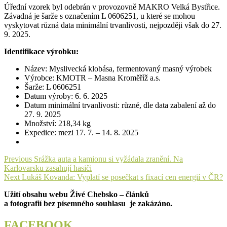
Úřední vzorek byl odebrán v provozovně MAKRO Velká Bystřice.
Závadná je šarže s označením L 0606251, u které se mohou
vyskytovat různá data minimální trvanlivosti, nejpozději však do 27.
9. 2025.
Identifikace výrobku:
Název: Myslivecká klobása, fermentovaný masný výrobek
Výrobce: KMOTR – Masna Kroměříž a.s.
Šarže: L 0606251
Datum výroby: 6. 6. 2025
Datum minimální trvanlivosti: různé, dle data zabalení až do
27. 9. 2025
Množství: 218,34 kg
Expedice: mezi 17. 7. – 14. 8. 2025
Navigace
Previous
Previous
Srážka auta a kamionu si vyžádala zranění. Na
post:
Karlovarsku zasahují hasiči
pro
Next
Next
Lukáš Kovanda: Vyplatí se posečkat s fixací cen energií v ČR?
příspěvek
post:
Užití obsahu webu Živé Chebsko – článků
a fotografií bez písemného souhlasu je zakázáno.
FACEBOOK