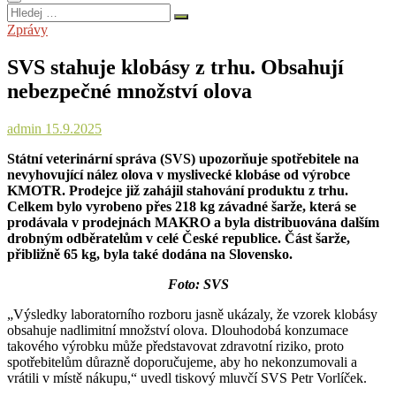
Hledej
…
Zprávy
SVS stahuje klobásy z trhu. Obsahují
nebezpečné množství olova
admin
15.9.2025
Státní veterinární správa (SVS) upozorňuje spotřebitele na
nevyhovující nález olova v myslivecké klobáse od výrobce
KMOTR. Prodejce již zahájil stahování produktu z trhu.
Celkem bylo vyrobeno přes 218 kg závadné šarže, která se
prodávala v prodejnách MAKRO a byla distribuována dalším
drobným odběratelům v celé České republice. Část šarže,
přibližně 65 kg, byla také dodána na Slovensko.
Foto: SVS
„Výsledky laboratorního rozboru jasně ukázaly, že vzorek klobásy
obsahuje nadlimitní množství olova. Dlouhodobá konzumace
takového výrobku může představovat zdravotní riziko, proto
spotřebitelům důrazně doporučujeme, aby ho nekonzumovali a
vrátili v místě nákupu,“ uvedl tiskový mluvčí SVS Petr Vorlíček.