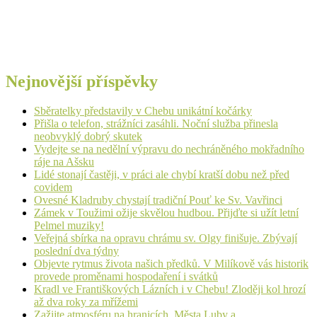
Nejnovější příspěvky
Sběratelky představily v Chebu unikátní kočárky
Přišla o telefon, strážníci zasáhli. Noční služba přinesla
neobvyklý dobrý skutek
Vydejte se na nedělní výpravu do nechráněného mokřadního
ráje na Ašsku
Lidé stonají častěji, v práci ale chybí kratší dobu než před
covidem
Ovesné Kladruby chystají tradiční Pouť ke Sv. Vavřinci
Zámek v Toužimi ožije skvělou hudbou. Přijďte si užít letní
Pelmel muziky!
Veřejná sbírka na opravu chrámu sv. Olgy finišuje. Zbývají
poslední dva týdny
Objevte rytmus života našich předků. V Milíkově vás historik
provede proměnami hospodaření i svátků
Kradl ve Františkových Lázních i v Chebu! Zloději kol hrozí
až dva roky za mřížemi
Zažijte atmosféru na hranicích. Města Luby a