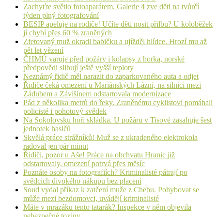
Zachyťte světlo fotoaparátem. Galerie 4 zve děti na tvůrčí
týden plný fotografování
BESIP apeluje na rodiče! Učíte děti nosit přilbu? U koloběžek
jí chybí přes 60 % zraněných
Zfetovaný muž okradl babičku a ujížděl hlídce. Hrozí mu až
pět let vězení
ČHMÚ varuje před požáry i kolapsy z horka, norské
předpovědi slibují ještě vyšší teploty
Neznámý řidič měl narazit do zaparkovaného auta a odjet
Řidiče čeká omezení u Mariánských Lázní, na silnici mezi
Zádubem a Závišínem odstartovala modernizace
Pád z několika metrů do řeky. Zraněnému cyklistovi pomáhali
policisté i pohotový svědek
Na Sokolovsku hoří skládka. U požáru v Tisové zasahuje šest
jednotek hasičů
Skvělá práce strážníků! Muž se z ukradeného elektrokola
radoval jen pár minut
Řidiči, pozor u Aše! Práce na obchvatu Hranic již
odstartovaly, omezení potrvá přes měsíc
Poznáte osoby na fotografiích? Kriminalisté pátrají po
svědcích divokého nákupu bez placení
Soud vydal příkaz k zatčení muže z Chebu. Pohybovat se
může mezi bezdomovci, uvádějí kriminalisté
Máte v mrazáku tento tatarák? Inspekce v něm objevila
nebezpečné toxiny