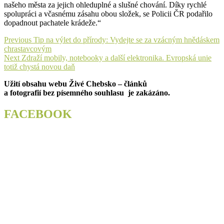
našeho města za jejich ohleduplné a slušné chování. Díky rychlé
spolupráci a včasnému zásahu obou složek, se Policii ČR podařilo
dopadnout pachatele krádeže.“
Navigace
Previous
Previous
Tip na výlet do přírody: Vydejte se za vzácným hnědáskem
post:
chrastavcovým
pro
Next
Next
Zdraží mobily, notebooky a další elektronika. Evropská unie
příspěvek
post:
totiž chystá novou daň
Užití obsahu webu Živé Chebsko – článků
a fotografií bez písemného souhlasu je zakázáno.
FACEBOOK