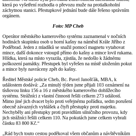
která po vyšetření rozhodla o převozu muže na protialkoholní
záchytnou stanici. Přestupkové jednání bude dále řešeno správním
orgánem.
Foto: MP Cheb
Operátor městského kamerového systému zaznamenal v nočních
hodinách skupinku osob u horní kašny na náměstí Krále Jiřího z
Poděbrad. Jeden z mladíků se snažil pomocí magnetu vytahovat
mince, další dokonce vstoupil přímo do kašny a mince lovil rukama.
Hlídka, která na místo vyrazila, zjistila, že nedošlo k žádnému
poškození památky. Přestupek byl vyřešen na místě uložením pokut
a mince byly navráceny zpět do kašny.
Ředitel Městské policie Cheb, Bc. Pavel Janošťák, MBA, k
událostem dodává: „Za minulý týden jsme přijali 103 oznámení na
tísňovou linku 156 a 16 z městského kamerového dohlížecího
systému. Strážníci z vlastní činnosti řešili celkem 273 událostí.
Mimo jiné jich dvacet bylo proti veřejnému pořádku, sedm porušení
obecně závazných vyhlášek a čtyři přestupky proti majetku.
Nechyběly ani přestupky proti pravidlům silničního provozu, kdy
jich strážníci řešili celkem 110. Na pokutách jsme celkem vybrali
částku 83 800 Kč.“
„Rád bych touto cestou poděkoval všem občanům a návštěvníkům