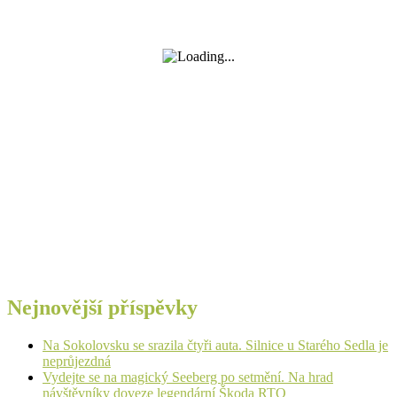
Nejnovější příspěvky
Na Sokolovsku se srazila čtyři auta. Silnice u Starého Sedla je
neprůjezdná
Vydejte se na magický Seeberg po setmění. Na hrad
návštěvníky doveze legendární Škoda RTO