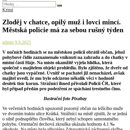
Hledej
…
Krimi
Zloděj v chatce, opilý muž i lovci mincí.
Městská policie má za sebou rušný týden
admin
9.9.2025
V nočních hodinách se na městskou policii obrátil občan, jehož
pohybové čidlo zaznamenalo vniknutí na zahradu a do chatky v
místní části Háje. Na místo okamžitě vyjela hlídka, která
společně s majitelem objekt prohlédla. Bylo zjištěno, že dveře od
chatky jsou vypáčené. Uvnitř se pachatel již nenacházel, avšak
majitel uvedl, že mu bylo odcizeno několik věcí v hodnotě
desítek tisíc korun. Strážníci ihned přivolali Policii ČR, které
byl případ předán pro podezření ze spáchání trestného činu.
Ilustrační foto Pixabay
Ve večerních hodinách upozornil pozorný občan na ležícího muže
ve dvorním traktu ulice Krátká. Strážníci na místě zjistili, že se jedná
o silně podnapilého člověka, který nebyl schopen samostatného
pohybu. Orientační dechová zkouška ukázala hodnotu 4,1 ‰
alkoholu. Na místo byla přivolána Zdravotnická záchranná služba,