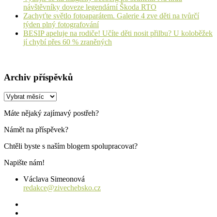
návštěvníky doveze legendární Škoda RTO
Zachyťte světlo fotoaparátem. Galerie 4 zve děti na tvůrčí
týden plný fotografování
BESIP apeluje na rodiče! Učíte děti nosit přilbu? U koloběžek
jí chybí přes 60 % zraněných
Archiv příspěvků
Archiv
příspěvků
Máte nějaký zajímavý postřeh?
Námět na příspěvek?
Chtěli byste s naším blogem spolupracovat?
Napište nám!
Václava Simeonová
redakce@zivechebsko.cz
facebook
instagram