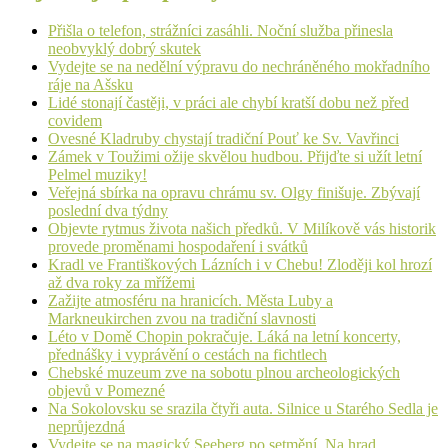
Přišla o telefon, strážníci zasáhli. Noční služba přinesla
neobvyklý dobrý skutek
Vydejte se na nedělní výpravu do nechráněného mokřadního
ráje na Ašsku
Lidé stonají častěji, v práci ale chybí kratší dobu než před
covidem
Ovesné Kladruby chystají tradiční Pouť ke Sv. Vavřinci
Zámek v Toužimi ožije skvělou hudbou. Přijďte si užít letní
Pelmel muziky!
Veřejná sbírka na opravu chrámu sv. Olgy finišuje. Zbývají
poslední dva týdny
Objevte rytmus života našich předků. V Milíkově vás historik
provede proměnami hospodaření i svátků
Kradl ve Františkových Lázních i v Chebu! Zloději kol hrozí
až dva roky za mřížemi
Zažijte atmosféru na hranicích. Města Luby a
Markneukirchen zvou na tradiční slavnosti
Léto v Domě Chopin pokračuje. Láká na letní koncerty,
přednášky i vyprávění o cestách na fichtlech
Chebské muzeum zve na sobotu plnou archeologických
objevů v Pomezné
Na Sokolovsku se srazila čtyři auta. Silnice u Starého Sedla je
neprůjezdná
Vydejte se na magický Seeberg po setmění. Na hrad