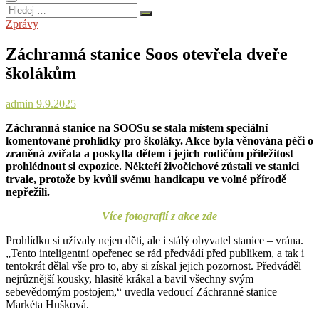
Hledej
…
Zprávy
Záchranná stanice Soos otevřela dveře
školákům
admin
9.9.2025
Záchranná stanice na SOOSu se stala místem speciální
komentované prohlídky pro školáky. Akce byla věnována péči o
zraněná zvířata a poskytla dětem i jejich rodičům příležitost
prohlédnout si expozice. Někteří živočichové zůstali ve stanici
trvale, protože by kvůli svému handicapu ve volné přírodě
nepřežili.
Více fotografií z akce zde
Prohlídku si užívaly nejen děti, ale i stálý obyvatel stanice – vrána.
„Tento inteligentní opeřenec se rád předvádí před publikem, a tak i
tentokrát dělal vše pro to, aby si získal jejich pozornost. Předváděl
nejrůznější kousky, hlasitě krákal a bavil všechny svým
sebevědomým postojem,“ uvedla vedoucí Záchranné stanice
Markéta Hušková.