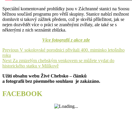
Speciální komentované prohlídky jsou v Záchranné stanici na Soosu
běžnou součástí programu pro větší skupiny. Stanice nabízí možnost
domluvit si takový zážitek předem, což je skvělá příležitost, jak se
nejen dozvědět více o práci se zraněnými zvířaty, ale také se s
některými z nich seznámit zblízka.
Více fotografií z akce zde
Navigace
Previous
Previous
V sokolovské porodnici přivítali 400. miminko letošního
post:
roku
pro
Next
Next
Za zmizelým chebským venkovem se můžete vydat do
příspěvek
post:
historického statku v Milíkově
Užití obsahu webu Živé Chebsko – článků
a fotografií bez písemného souhlasu je zakázáno.
FACEBOOK