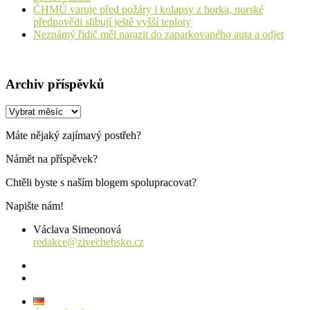
ČHMÚ varuje před požáry i kolapsy z horka, norské
předpovědi slibují ještě vyšší teploty
Neznámý řidič měl narazit do zaparkovaného auta a odjet
Archiv příspěvků
Archiv
příspěvků
Máte nějaký zajímavý postřeh?
Námět na příspěvek?
Chtěli byste s naším blogem spolupracovat?
Napište nám!
Václava Simeonová
redakce@zivechebsko.cz
facebook
instagram