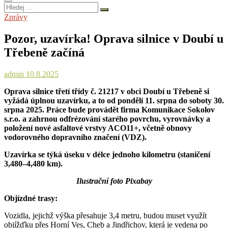
Hledej
…
Zprávy
Pozor, uzavírka! Oprava silnice v Doubí u
Třebeně začíná
admin
10.8.2025
Oprava silnice třetí třídy č. 21217 v obci Doubí u Třebeně si
vyžádá úplnou uzavírku, a to od pondělí 11. srpna do soboty 30.
srpna 2025. Práce bude provádět firma Komunikace Sokolov
s.r.o. a zahrnou odfrézování starého povrchu, vyrovnávky a
položení nové asfaltové vrstvy ACO11+, včetně obnovy
vodorovného dopravního značení (VDZ).
Uzavírka se týká úseku v délce jednoho kilometru (staničení
3,480–4,480 km).
Ilustrační foto Pixabay
Objízdné trasy:
Vozidla, jejichž výška přesahuje 3,4 metru, budou muset využít
objížďku přes Horní Ves, Cheb a Jindřichov, která je vedena po