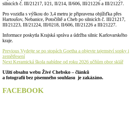
silnicích č. III/21217, I/21, II/214, II/606, III/21226 a III/21227.
Pro vozidla s výškou do 3,4 metru je připravena objížďka přes
Hartoušov, Nebanice, Potočiště a Cheb po silnicích č. III/21217,
III/21223, III/21224, III/0218, II/606, III/21226 a III/21227.
Informace poskytla Krajská správa a údržba silnic Karlovarského
kraje.
Navigace
Previous
Previous
Vydejte se po stopách Goetha a objevte tajemství sopky i
post:
zemětřesení
pro
Next
Next
Keramická škola nabídne od roku 2026 učňům obor sklář
příspěvek
post:
Užití obsahu webu Živé Chebsko – článků
a fotografií bez písemného souhlasu je zakázáno.
FACEBOOK