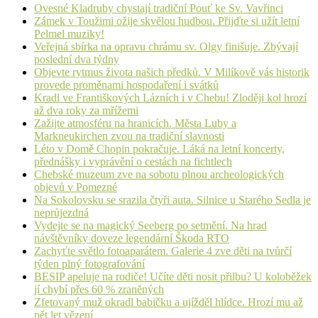
Ovesné Kladruby chystají tradiční Pouť ke Sv. Vavřinci
Zámek v Toužimi ožije skvělou hudbou. Přijďte si užít letní
Pelmel muziky!
Veřejná sbírka na opravu chrámu sv. Olgy finišuje. Zbývají
poslední dva týdny
Objevte rytmus života našich předků. V Milíkově vás historik
provede proměnami hospodaření i svátků
Kradl ve Františkových Lázních i v Chebu! Zloději kol hrozí
až dva roky za mřížemi
Zažijte atmosféru na hranicích. Města Luby a
Markneukirchen zvou na tradiční slavnosti
Léto v Domě Chopin pokračuje. Láká na letní koncerty,
přednášky i vyprávění o cestách na fichtlech
Chebské muzeum zve na sobotu plnou archeologických
objevů v Pomezné
Na Sokolovsku se srazila čtyři auta. Silnice u Starého Sedla je
neprůjezdná
Vydejte se na magický Seeberg po setmění. Na hrad
návštěvníky doveze legendární Škoda RTO
Zachyťte světlo fotoaparátem. Galerie 4 zve děti na tvůrčí
týden plný fotografování
BESIP apeluje na rodiče! Učíte děti nosit přilbu? U koloběžek
jí chybí přes 60 % zraněných
Zfetovaný muž okradl babičku a ujížděl hlídce. Hrozí mu až
pět let vězení