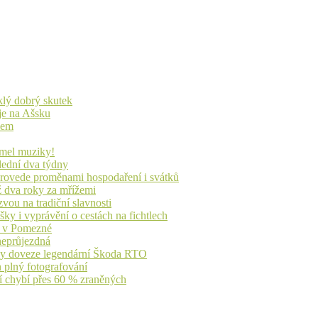
yklý dobrý skutek
je na Ašsku
idem
lmel muziky!
lední dva týdny
 provede proměnami hospodaření i svátků
ž dva roky za mřížemi
vou na tradiční slavnosti
ky i vyprávění o cestách na fichtlech
ů v Pomezné
 neprůjezdná
íky doveze legendární Škoda RTO
n plný fotografování
jí chybí přes 60 % zraněných