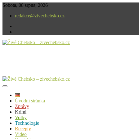
Skip
Sobota, 08 srpna, 2026
to
redakce@zivechebsko.cz
content
facebook
instagram
V našem regionu se stále něco děje.
Živé Chebsko – zivechebsko.cz
Úvodní stránka
Zprávy
Krimi
Volby
Technologie
Recepty
Video