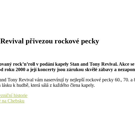
 Revival přivezou rockové pecky
šovaný rock’n’roll v podání kapely Stan and Tony Revival. Akce s
d roku 2000 a její koncerty jsou zárukou skvělé zábavy a nezapo
and Tony Revival vám naservírují ty nejlepší rockové pecky 60., 70. a 8
a lásku k hudbě, která sálá z každého člena kapely.
zniční historie
tě na Chebsku