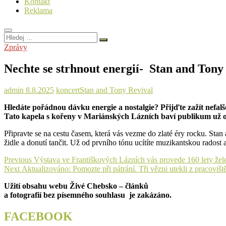
Kontakt
Reklama
Hledej
…
Zprávy
Nechte se strhnout energií- Stan and Tony
admin
8.8.2025
koncert
Stan and Tony Revival
Hledáte pořádnou dávku energie a nostalgie? Přijďte zažít nefal
Tato kapela s kořeny v Mariánských Lázních baví publikum už o
Připravte se na cestu časem, která vás vezme do zlaté éry rocku. Stan 
židle a donutí tančit. Už od prvního tónu ucítíte muzikantskou radost 
Navigace
Previous
Previous
Výstava ve Františkových Lázních vás provede 160 lety žele
Next
post:
Next
Aktualizováno: Pomozte při pátrání. Tři vězni utekli z pracoviš
pro
post:
Užití obsahu webu Živé Chebsko – článků
příspěvek
a fotografií bez písemného souhlasu je zakázáno.
FACEBOOK