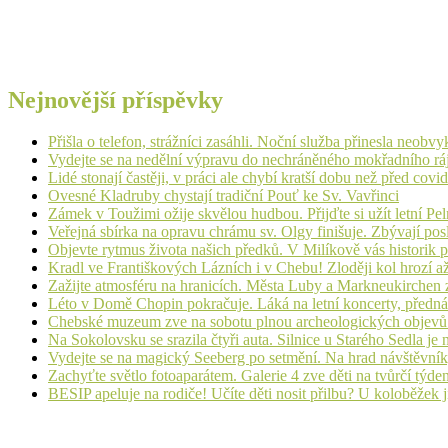
Nejnovější příspěvky
Přišla o telefon, strážníci zasáhli. Noční služba přinesla neobv
Vydejte se na nedělní výpravu do nechráněného mokřadního rá
Lidé stonají častěji, v práci ale chybí kratší dobu než před cov
Ovesné Kladruby chystají tradiční Pouť ke Sv. Vavřinci
Zámek v Toužimi ožije skvělou hudbou. Přijďte si užít letní Pe
Veřejná sbírka na opravu chrámu sv. Olgy finišuje. Zbývají pos
Objevte rytmus života našich předků. V Milíkově vás historik
Kradl ve Františkových Lázních i v Chebu! Zloději kol hrozí a
Zažijte atmosféru na hranicích. Města Luby a Markneukirchen z
Léto v Domě Chopin pokračuje. Láká na letní koncerty, přednáš
Chebské muzeum zve na sobotu plnou archeologických objev
Na Sokolovsku se srazila čtyři auta. Silnice u Starého Sedla je
Vydejte se na magický Seeberg po setmění. Na hrad návštěvn
Zachyťte světlo fotoaparátem. Galerie 4 zve děti na tvůrčí týde
BESIP apeluje na rodiče! Učíte děti nosit přilbu? U koloběžek 