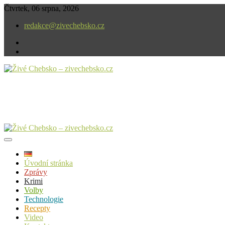
Skip
Čtvrtek, 06 srpna, 2026
to
redakce@zivechebsko.cz
content
facebook
instagram
V našem regionu se stále něco děje.
Živé Chebsko – zivechebsko.cz
Úvodní stránka
Zprávy
Krimi
Volby
Technologie
Recepty
Video