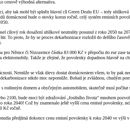
ako cenově výhodná alternativa.
, aby tak mohl být splněn hlavní cíl Green Dealu EU – tedy uhlíková n
dů domácností bude o stovky korun ročně, celý systém emisních povol
 2050.
usel cílový rok dosažení uhlíkové neutrality posunul z roku 2050 na 
litr. To proto, že by se proces dekarbonizace rozložil do delšího časo
i.
pro Němce či Nizozemce částka 83 000 Kč v přepočtu do eur zase tak v
a a elektromobily. Takže je zřejmé, že povolenky dopadnou hlavně na 
nosti. Nemůže se však úlevy dostat domácnostem všem, to by pak nedáv
y dekarbonizace nikdo moc nepomůže. Bohatí je zvládnou, chudým pomůž
y, s rodinným domem a obyčejným automobilem, skutečně musí počítat s
bo 2100, bude moci být zdražování „fosilního života“ mnohem pozvoln
ž do roku 2040! Což by znamenalo ještě vyšší cenu emisní povolenky, n
00 Kč ročně.
 studia předjímá dokonce cenu emisní povolenky k roku 2040 ve výši 