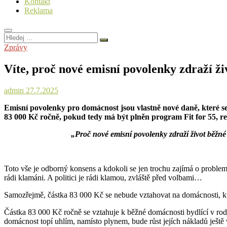
Kontakt
Reklama
Hledej
…
Zprávy
Víte, proč nové emisní povolenky zdraží ž
admin
27.7.2025
Emisní povolenky pro domácnost jsou vlastně nové daně, které s
83 000 Kč ročně, pokud tedy má být plněn program Fit for 55, re
„Proč nové emisní povolenky zdraží život běžné
Toto vše je odborný konsens a kdokoli se jen trochu zajímá o proble
rádi klamáni. A politici je rádi klamou, zvláště před volbami…
Samozřejmě, částka 83 000 Kč se nebude vztahovat na domácnosti, kter
Částka 83 000 Kč ročně se vztahuje k běžné domácnosti bydlící v r
domácnost topí uhlím, namísto plynem, bude růst jejích nákladů ještě