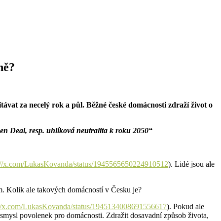
čně?
vat za necelý rok a půl. Běžné české domácnosti zdraží život o
en Deal, resp. uhlíková neutralita k roku 2050“
://x.com/LukasKovanda/status/1945565650224910512
). Lidé jsou ale
lem. Kolik ale takových domácností v Česku je?
://x.com/LukasKovanda/status/1945134008691556617
). Pokud ale
ě smysl povolenek pro domácnosti. Zdražit dosavadní způsob života,