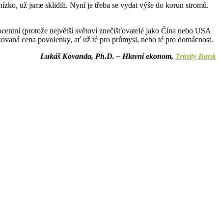
ízko, už jsme sklidili. Nyní je třeba se vydat výše do korun stromů.
ocentní (protože největší světoví znečišťovatelé jako Čína nebo USA
zovaná cena povolenky, ať už té pro průmysl, nebo té pro domácnost.
Lukáš Kovanda, Ph.D. – Hlavní ekonom,
Trinity Bank