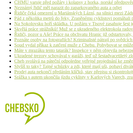
ČHMÚ varuje před požáry i kolapsy z horka, norské předpovědi s
Neznámý řidič měl narazit do zaparkovaného auta a odjet
Řidiče čeká omezení u Mariánských Lázní, na silnici mezi Zá
Pád z několika metrů do řeky. Zraněnému cyklistovi pomáhali p
Na Sokolovsku hoří skládka. U požáru v Tisové zasahuje šest j
Skvělá práce strážníků! Muž se z ukradeného elektrokola radov
Řidiči, pozor u Aše! Práce na obchvatu Hranic již odstartovaly
Poznáte osoby na fotografiích? Kriminalisté pátrají po svědcíc
Soud vydal příkaz k zatčení muže z Chebu. Pohybovat se může
Máte v mrazáku tento tatarák? Inspekce v něm objevila nebezp
Ukradené trezory schovával v garáži, teď už šestadvacetiletý zl
Cheb svolává na páteční odpoledne veřejné projednání ke změ
Slyšíš to taky? Tajné schůzky a zdi, které mají uši, pobaví d
Prodej auta nekončí předáním klíčků, stav přepisu si zkontrolujt
Srážka s autem ukončila jízdu cyklisty v Karlových Varech, zr