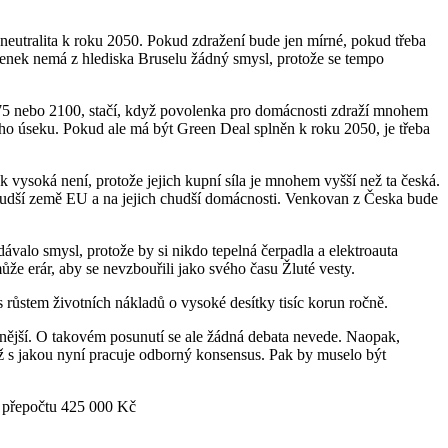
eutralita k roku 2050. Pokud zdražení bude jen mírné, pokud třeba
enek nemá z hlediska Bruselu žádný smysl, protože se tempo
2075 nebo 2100, stačí, když povolenka pro domácnosti zdraží mnohem
vého úseku. Pokud ale má být Green Deal splněn k roku 2050, je třeba
ysoká není, protože jejich kupní síla je mnohem vyšší než ta česká.
chudší země EU a na jejich chudší domácnosti. Venkovan z Česka bude
alo smysl, protože by si nikdo tepelná čerpadla a elektroauta
e erár, aby se nevzbouřili jako svého času Žluté vesty.
 růstem životních nákladů o vysoké desítky tisíc korun ročně.
ější. O takovém posunutí se ale žádná debata nevede. Naopak,
ež s jakou nyní pracuje odborný konsensus. Pak by muselo být
v přepočtu 425 000 Kč