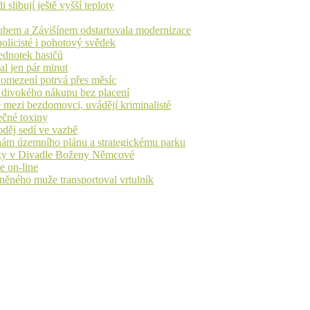
libují ještě vyšší teploty
dubem a Závišínem odstartovala modernizace
olicisté i pohotový svědek
ednotek hasičů
al jen pár minut
, omezení potrvá přes měsíc
h divokého nákupu bez placení
 mezi bezdomovci, uvádějí kriminalisté
ečné toxiny
oděj sedí ve vazbě
nám územního plánu a strategickému parku
iváky v Divadle Boženy Němcové
e on-line
aněného muže transportoval vrtulník