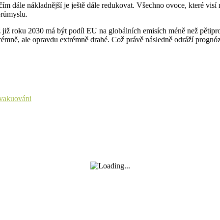
ím dále nákladnější je ještě dále redukovat. Všechno ovoce, které visí n
 průmyslu.
ž již roku 2030 má být podíl EU na globálních emisích méně než pětipr
xtrémně, ale opravdu extrémně drahé. Což právě následně odráží prognó
evakuováni