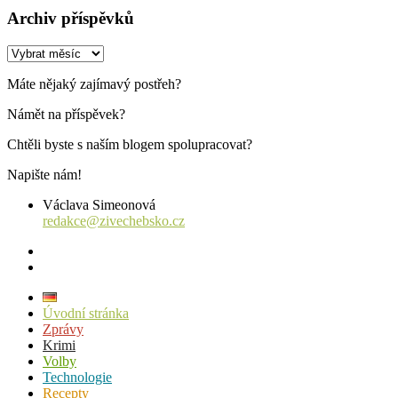
Archiv příspěvků
Archiv
příspěvků
Máte nějaký zajímavý postřeh?
Námět na příspěvek?
Chtěli byste s naším blogem spolupracovat?
Napište nám!
Václava Simeonová
redakce@zivechebsko.cz
facebook
instagram
Úvodní stránka
Zprávy
Krimi
Volby
Technologie
Recepty