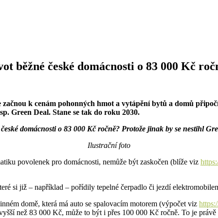
ivot běžné české domácnosti o 83 000 Kč ro
e začnou k cenám pohonných hmot a vytápění bytů a domů připočítá
sp. Green Deal. Stane se tak do roku 2030.
 české domácnosti o 83 000 Kč ročně? Protože jinak by se nestihl Gre
Ilustrační foto
matiku povolenek pro domácnosti, nemůže být zaskočen (blíže viz
https
é si již – například – pořídily tepelné čerpadlo či jezdí elektromobi
odinném domě, která má auto se spalovacím motorem (výpočet viz
https
 vyšší než 83 000 Kč, může to být i přes 100 000 Kč ročně. To je práv