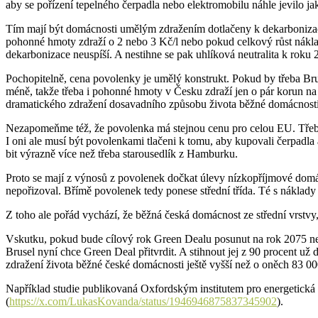
aby se pořízení tepelného čerpadla nebo elektromobilu náhle jevilo j
Tím mají být domácnosti umělým zdražením dotlačeny k dekarbonizaci
pohonné hmoty zdraží o 2 nebo 3 Kč/l nebo pokud celkový růst nákla
dekarbonizace neuspíší. A nestihne se pak uhlíková neutralita k roku
Pochopitelně, cena povolenky je umělý konstrukt. Pokud by třeba Br
méně, takže třeba i pohonné hmoty v Česku zdraží jen o pár korun na 
dramatického zdražení dosavadního způsobu života běžné domácnost
Nezapomeňme též, že povolenka má stejnou cenu pro celou EU. Třeba 
I oni ale musí být povolenkami tlačeni k tomu, aby kupovali čerpadl
bit výrazně více než třeba starousedlík z Hamburku.
Proto se mají z výnosů z povolenek dočkat úlevy nízkopříjmové domác
nepořizoval. Břímě povolenek tedy ponese střední třída. Té s náklad
Z toho ale pořád vychází, že běžná česká domácnost ze střední vrstv
Vskutku, pokud bude cílový rok Green Dealu posunut na rok 2075 ne
Brusel nyní chce Green Deal přitvrdit. A stihnout jej z 90 procent u
zdražení života běžné české domácnosti ještě vyšší než o oněch 83 0
Například studie publikovaná Oxfordským institutem pro energetická
(
https://x.com/LukasKovanda/status/1946946875837345902
).