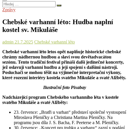
Hledej
…
Zprávy
Chebské varhanní léto: Hudba naplní
kostel sv. Mikuláše
admin
21.7.2025
Chebské varhanní léto
Chebské varhanní léto letos opět naplňuje historické chebské
chrámy nádhernou hudbou a slaví svou devětadvacátou
sezónu. Tento tradiční festival přináší další jedinečné koncerty,
jež oslavují varhanní hudbu a její spojení s dalšími nástroji.
Posluchači se mohou těšit na výjimečné interpretační výkony,
které rozezní interiéry kostela svatého Mikuláše a svaté Alžběty.
Ilustrační foto Pixabay
Nadcházející program Chebského varhanního léta v kostele
svatého Mikuláše a svaté Alžběty:
23. července: „Bratři u varhan“ představí společné vystoupení
Miroslava Pšeničky a Christiana Martina Pšeničky. Na
programu jsou díla J. S. Bacha, F. Peeterse a M. Pšeničky.
30. července: „Koncert pro trubku a varhany“ zazní v podání