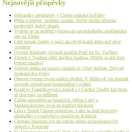
Nejnovější příspěvky
Sběratelky představily v Chebu unikátní kočárky
Přišla o telefon, strážníci zasáhli. Noční služba přinesla
neobvyklý dobrý skutek
Vydejte se na nedělní výpravu do nechráněného mokřadního
ráje na Ašsku
Lidé stonají častěji, v práci ale chybí kratší dobu než před
covidem
Ovesné Kladruby chystají tradiční Pouť ke Sv. Vavřinci
Zámek v Toužimi ožije skvělou hudbou. Přijďte si užít letní
Pelmel muziky!
Veřejná sbírka na opravu chrámu sv. Olgy finišuje. Zbývají
poslední dva týdny
Objevte rytmus života našich předků. V Milíkově vás historik
provede proměnami hospodaření i svátků
Kradl ve Františkových Lázních i v Chebu! Zloději kol hrozí
až dva roky za mřížemi
Zažijte atmosféru na hranicích. Města Luby a
Markneukirchen zvou na tradiční slavnosti
Léto v Domě Chopin pokračuje. Láká na letní koncerty,
přednášky i vyprávění o cestách na fichtlech
Chebské muzeum zve na sobotu plnou archeologických
objevů v Pomezné
Na Sokolovsku se srazila čtyři auta. Silnice u Starého Sedla je