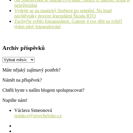
neprůjezdná
Vydejte se na magický Seeberg po setmění. Na hrad
návštěvníky doveze legendární Škoda RTO
Zachyťte světlo fotoaparátem. Galerie 4 zve děti na tvůrčí
týden plný fotografování
Archiv příspěvků
Archiv
příspěvků
Máte nějaký zajímavý postřeh?
Námět na příspěvek?
Chtěli byste s naším blogem spolupracovat?
Napište nám!
Václava Simeonová
redakce@zivechebsko.cz
facebook
instagram