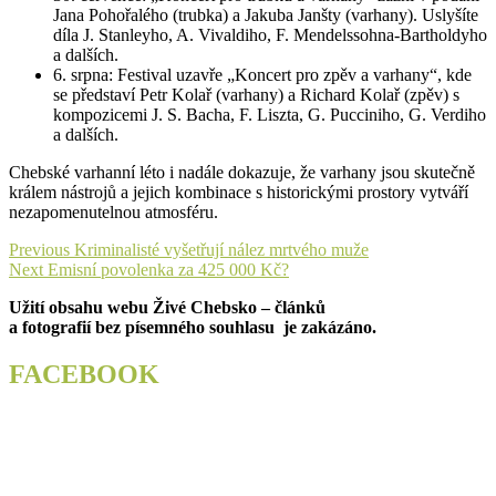
Jana Pohořalého (trubka) a Jakuba Janšty (varhany). Uslyšíte
díla J. Stanleyho, A. Vivaldiho, F. Mendelssohna-Bartholdyho
a dalších.
6. srpna: Festival uzavře „Koncert pro zpěv a varhany“, kde
se představí Petr Kolař (varhany) a Richard Kolař (zpěv) s
kompozicemi J. S. Bacha, F. Liszta, G. Pucciniho, G. Verdiho
a dalších.
Chebské varhanní léto i nadále dokazuje, že varhany jsou skutečně
králem nástrojů a jejich kombinace s historickými prostory vytváří
nezapomenutelnou atmosféru.
Navigace
Previous
Previous
Kriminalisté vyšetřují nález mrtvého muže
Next
post:
Next
Emisní povolenka za 425 000 Kč?
pro
post:
Užití obsahu webu Živé Chebsko – článků
příspěvek
a fotografií bez písemného souhlasu je zakázáno.
FACEBOOK