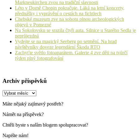
Markneukirchen zvou na tradiční slavnosti
Léto v Domě Chopin pokračuje. Láká na letní koncerty,
přednášky i vyprávění o cestách na fichtlech
Chebské muzeum zve na sobotu plnou archeologických
objevů v Pomezné
Na Sokolovsku se srazila čtyři auta. Silnice u Starého Sedla je
neprůjezdná
Vydejte se na magický Seeberg po setmění. Na hrad
návštěvníky doveze legendární Škoda RTO
Zachyťte světlo fotoaparátem. Galerie 4 zve děti na tvůrčí
týden plný fotografování
Archiv příspěvků
Archiv
příspěvků
Máte nějaký zajímavý postřeh?
Námět na příspěvek?
Chtěli byste s naším blogem spolupracovat?
Napište nám!