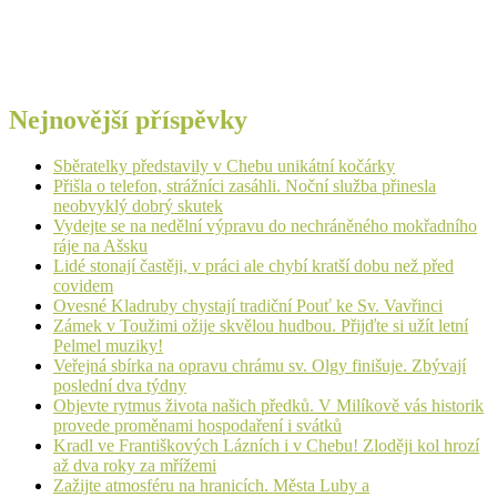
Nejnovější příspěvky
Sběratelky představily v Chebu unikátní kočárky
Přišla o telefon, strážníci zasáhli. Noční služba přinesla
neobvyklý dobrý skutek
Vydejte se na nedělní výpravu do nechráněného mokřadního
ráje na Ašsku
Lidé stonají častěji, v práci ale chybí kratší dobu než před
covidem
Ovesné Kladruby chystají tradiční Pouť ke Sv. Vavřinci
Zámek v Toužimi ožije skvělou hudbou. Přijďte si užít letní
Pelmel muziky!
Veřejná sbírka na opravu chrámu sv. Olgy finišuje. Zbývají
poslední dva týdny
Objevte rytmus života našich předků. V Milíkově vás historik
provede proměnami hospodaření i svátků
Kradl ve Františkových Lázních i v Chebu! Zloději kol hrozí
až dva roky za mřížemi
Zažijte atmosféru na hranicích. Města Luby a