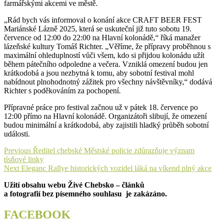
farmářskými akcemi ve městě.
„Rád bych vás informoval o konání akce CRAFT BEER FEST
Mariánské Lázně 2025, která se uskuteční již tuto sobotu 19.
července od 12:00 do 22:00 na Hlavní kolonádě,“ říká manažer
lázeňské kultury Tomáš Richter. „Věříme, že přípravy proběhnou s
maximální ohleduplností vůči všem, kdo si přijdou kolonádu užít
během pátečního odpoledne a večera. Vzniklá omezení budou jen
krátkodobá a jsou nezbytná k tomu, aby sobotní festival mohl
nabídnout plnohodnotný zážitek pro všechny návštěvníky,“ dodává
Richter s poděkováním za pochopení.
Přípravné práce pro festival začnou už v pátek 18. července po
12:00 přímo na Hlavní kolonádě. Organizátoři slibují, že omezení
budou minimální a krátkodobá, aby zajistili hladký průběh sobotní
události.
Navigace
Previous
Previous
Ředitel chebské Městské policie zdůrazňuje význam
post:
tísňové linky
pro
Next
Next
Eleganc Rallye historických vozidel láká na víkend plný akce
příspěvek
post:
Užití obsahu webu Živé Chebsko – článků
a fotografií bez písemného souhlasu je zakázáno.
FACEBOOK