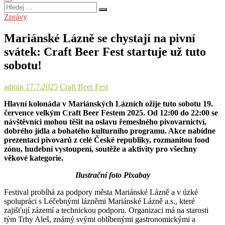
Hledej
…
Zprávy
Mariánské Lázně se chystají na pivní
svátek: Craft Beer Fest startuje už tuto
sobotu!
admin
17.7.2025
Craft Beer Fest
Hlavní kolonáda v Mariánských Lázních ožije tuto sobotu 19.
července velkým Craft Beer Festem 2025. Od 12:00 do 22:00 se
návštěvníci mohou těšit na oslavu řemeslného pivovarnictví,
dobrého jídla a bohatého kulturního programu. Akce nabídne
prezentaci pivovarů z celé České republiky, rozmanitou food
zónu, hudební vystoupení, soutěže a aktivity pro všechny
věkové kategorie.
Ilustrační foto Pixabay
Festival probíhá za podpory města Mariánské Lázně a v úzké
spolupráci s Léčebnými lázněmi Mariánské Lázně a.s., které
zajišťují zázemí a technickou podporu. Organizaci má na starosti
tým Trhy Aleš, známý svými oblíbenými gastronomickými a