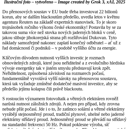
Ilustrační foto – vytvořeno – Image created by Grok 3, xAI, 2025
Do přenosových soustav v EU bude třeba investovat 22 bilionů
korun, aby se dalším blackoutům předešlo, uvedla letos v květnu
agentura Reuters na základě expertních stanovisek. To je skoro
trojnásobek ročního výkonu české ekonomiky! Postavila by se za
takovou suma více než stovka nových jaderných bloků v ceně,
jakou slibuje jihokorejská strana při rozšiřování Dukovan. Tyto
náklady samozřejmě nakonec zaplatí konečný odběratel – ať už z
řad domácností či podniků – v podobě vyššího účtu za energie.
Klíčovým důvodem nutnosti vyšších investic je rozmach
obnovitelných zdrojů, které jsou neřiditelné a z evolučního hlediska
vývoje energetiky tak v jistém smyslu představují krok zpět.
Neřiditelnost, způsobená závislostí na rozmarech počasí,
fundamentálně vyvolává vyšší nároky na přenosovou soustavu,
která tak vyžaduje zmíněné dodatečné masivní investice, aby se
předešlo jejímu kolapsu čili právě blackoutu.
S rostoucím významem fotovoltaik a větrných elektráren rovněž
narůstá nutnost záložních zdrojů. A nejen pro případ, kdy zrovna
nebude přát počasí. Jde i o to, že zatímco solární a větrné elektrárny
vyrábějí stejnosměrný proud, tradiční plynové, uhelné nebo jaderné
elektrárny střídavý proud. Jednosměrný proud se převádí na střídavý
na standardní frekvenci 50 Hz. Pokud poklesne výroba, síť