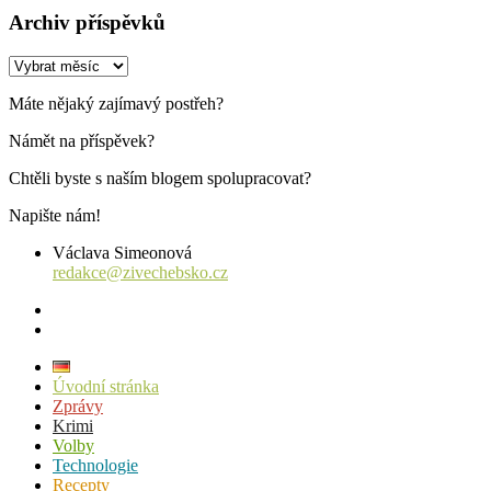
Archiv příspěvků
Archiv
příspěvků
Máte nějaký zajímavý postřeh?
Námět na příspěvek?
Chtěli byste s naším blogem spolupracovat?
Napište nám!
Václava Simeonová
redakce@zivechebsko.cz
facebook
instagram
Úvodní stránka
Zprávy
Krimi
Volby
Technologie
Recepty