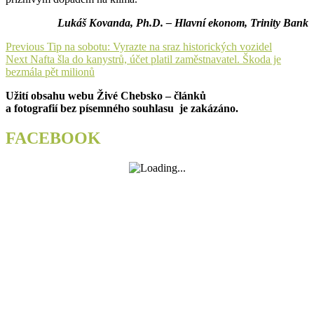
Lukáš Kovanda, Ph.D. – Hlavní ekonom, Trinity Bank
Navigace
Previous
Previous
Tip na sobotu: Vyrazte na sraz historických vozidel
Next
post:
Next
Nafta šla do kanystrů, účet platil zaměstnavatel. Škoda je
pro
post:
bezmála pět milionů
příspěvek
Užití obsahu webu Živé Chebsko – článků
a fotografií bez písemného souhlasu je zakázáno.
FACEBOOK