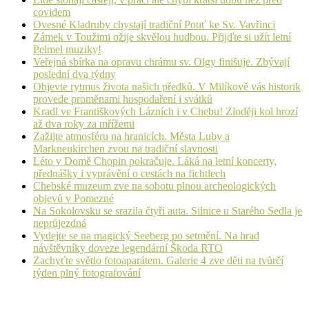
covidem
Ovesné Kladruby chystají tradiční Pouť ke Sv. Vavřinci
Zámek v Toužimi ožije skvělou hudbou. Přijďte si užít letní
Pelmel muziky!
Veřejná sbírka na opravu chrámu sv. Olgy finišuje. Zbývají
poslední dva týdny
Objevte rytmus života našich předků. V Milíkově vás historik
provede proměnami hospodaření i svátků
Kradl ve Františkových Lázních i v Chebu! Zloději kol hrozí
až dva roky za mřížemi
Zažijte atmosféru na hranicích. Města Luby a
Markneukirchen zvou na tradiční slavnosti
Léto v Domě Chopin pokračuje. Láká na letní koncerty,
přednášky i vyprávění o cestách na fichtlech
Chebské muzeum zve na sobotu plnou archeologických
objevů v Pomezné
Na Sokolovsku se srazila čtyři auta. Silnice u Starého Sedla je
neprůjezdná
Vydejte se na magický Seeberg po setmění. Na hrad
návštěvníky doveze legendární Škoda RTO
Zachyťte světlo fotoaparátem. Galerie 4 zve děti na tvůrčí
týden plný fotografování