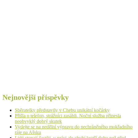
Nejnovější příspěvky
Sběratelky představily v Chebu unikátní kočárky
Přišla o telefon, strážníci zasáhli. Noční služba přinesla
neobvyklý dobrý skutek
Vydejte se na nedělní výpravu do nechráněného mokřadního
ráje na Ašsku
Lidé stonají častěji, v práci ale chybí kratší dobu než před