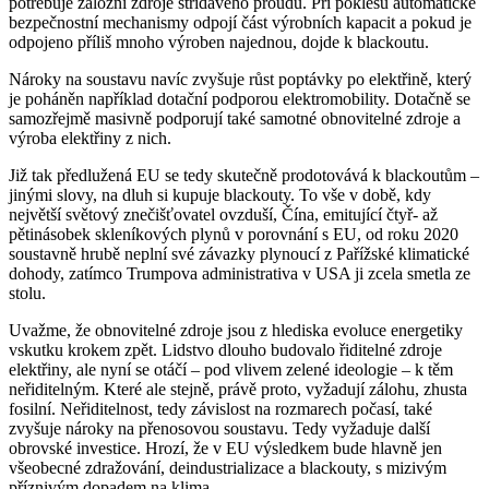
potřebuje záložní zdroje střídavého proudu. Při poklesu automatické
bezpečnostní mechanismy odpojí část výrobních kapacit a pokud je
odpojeno příliš mnoho výroben najednou, dojde k blackoutu.
Nároky na soustavu navíc zvyšuje růst poptávky po elektřině, který
je poháněn například dotační podporou elektromobility. Dotačně se
samozřejmě masivně podporují také samotné obnovitelné zdroje a
výroba elektřiny z nich.
Již tak předlužená EU se tedy skutečně prodotovává k blackoutům –
jinými slovy, na dluh si kupuje blackouty. To vše v době, kdy
největší světový znečišťovatel ovzduší, Čína, emitující čtyř- až
pětinásobek skleníkových plynů v porovnání s EU, od roku 2020
soustavně hrubě neplní své závazky plynoucí z Pařížské klimatické
dohody, zatímco Trumpova administrativa v USA ji zcela smetla ze
stolu.
Uvažme, že obnovitelné zdroje jsou z hlediska evoluce energetiky
vskutku krokem zpět. Lidstvo dlouho budovalo řiditelné zdroje
elektřiny, ale nyní se otáčí – pod vlivem zelené ideologie – k těm
neřiditelným. Které ale stejně, právě proto, vyžadují zálohu, zhusta
fosilní. Neřiditelnost, tedy závislost na rozmarech počasí, také
zvyšuje nároky na přenosovou soustavu. Tedy vyžaduje další
obrovské investice. Hrozí, že v EU výsledkem bude hlavně jen
všeobecné zdražování, deindustrializace a blackouty, s mizivým
příznivým dopadem na klima.