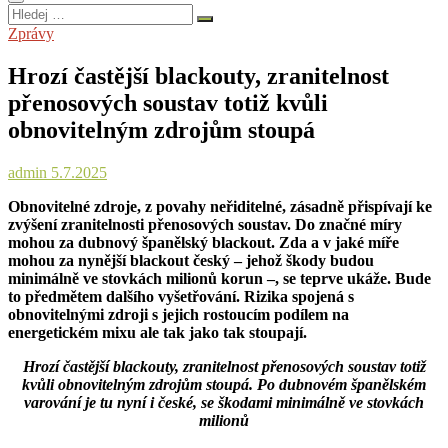
Hledej
…
Zprávy
Hrozí častější blackouty, zranitelnost
přenosových soustav totiž kvůli
obnovitelným zdrojům stoupá
admin
5.7.2025
Obnovitelné zdroje, z povahy neřiditelné, zásadně přispívají ke
zvýšení zranitelnosti přenosových soustav. Do značné míry
mohou za dubnový španělský blackout. Zda a v jaké míře
mohou za nynější blackout český – jehož škody budou
minimálně ve stovkách milionů korun –, se teprve ukáže. Bude
to předmětem dalšího vyšetřování. Rizika spojená s
obnovitelnými zdroji s jejich rostoucím podílem na
energetickém mixu ale tak jako tak stoupají.
Hrozí častější blackouty, zranitelnost přenosových soustav totiž
kvůli obnovitelným zdrojům stoupá. Po dubnovém španělském
varování je tu nyní i české, se škodami minimálně ve stovkách
milionů