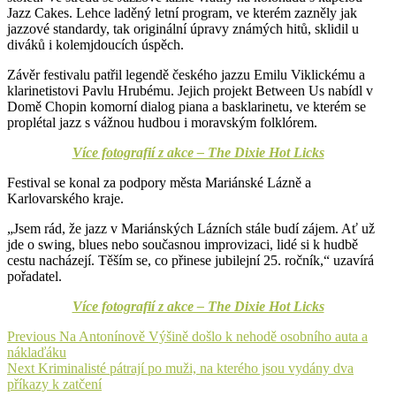
Jazz Cakes. Lehce laděný letní program, ve kterém zazněly jak
jazzové standardy, tak originální úpravy známých hitů, sklidil u
diváků i kolemjdoucích úspěch.
Závěr festivalu patřil legendě českého jazzu Emilu Viklickému a
klarinetistovi Pavlu Hrubému. Jejich projekt Between Us nabídl v
Domě Chopin komorní dialog piana a basklarinetu, ve kterém se
proplétal jazz s vážnou hudbou i moravským folklórem.
Více fotografií z akce – The Dixie Hot Licks
Festival se konal za podpory města Mariánské Lázně a
Karlovarského kraje.
„Jsem rád, že jazz v Mariánských Lázních stále budí zájem. Ať už
jde o swing, blues nebo současnou improvizaci, lidé si k hudbě
cestu nacházejí. Těším se, co přinese jubilejní 25. ročník,“ uzavírá
pořadatel.
Více fotografií z akce – The Dixie Hot Licks
Navigace
Previous
Previous
Na Antonínově Výšině došlo k nehodě osobního auta a
post:
náklaďáku
pro
Next
Next
Kriminalisté pátrají po muži, na kterého jsou vydány dva
příspěvek
post:
příkazy k zatčení