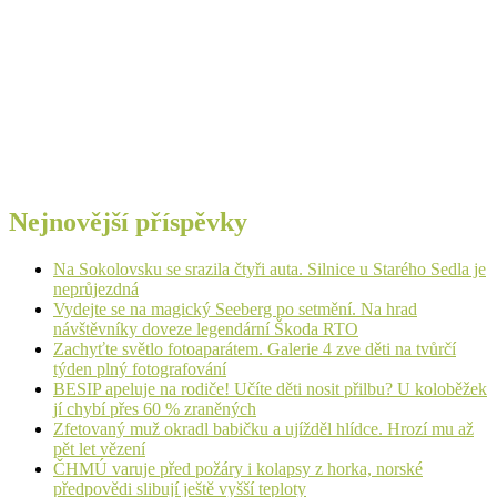
Nejnovější příspěvky
Na Sokolovsku se srazila čtyři auta. Silnice u Starého Sedla je
neprůjezdná
Vydejte se na magický Seeberg po setmění. Na hrad
návštěvníky doveze legendární Škoda RTO
Zachyťte světlo fotoaparátem. Galerie 4 zve děti na tvůrčí
týden plný fotografování
BESIP apeluje na rodiče! Učíte děti nosit přilbu? U koloběžek
jí chybí přes 60 % zraněných
Zfetovaný muž okradl babičku a ujížděl hlídce. Hrozí mu až
pět let vězení
ČHMÚ varuje před požáry i kolapsy z horka, norské
předpovědi slibují ještě vyšší teploty