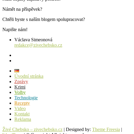
Námět na příspěvek?
Chtěli byste s naším blogem spolupracovat?
Napište nám!
Václava Simeonová
redakce@zivechebsko.cz
facebook
instagram
Úvodní stránka
Zprávy
Krimi
Volby
Technologie
Recepty
Video
Kontakt
Reklama
Živé Chebsko – zivechebsko.cz
| Designed by:
Theme Freesia
|