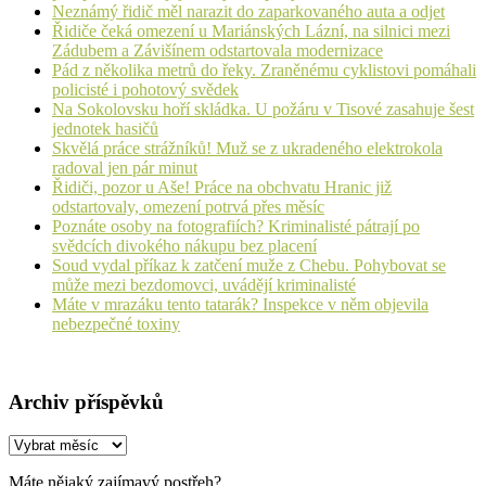
Neznámý řidič měl narazit do zaparkovaného auta a odjet
Řidiče čeká omezení u Mariánských Lázní, na silnici mezi
Zádubem a Závišínem odstartovala modernizace
Pád z několika metrů do řeky. Zraněnému cyklistovi pomáhali
policisté i pohotový svědek
Na Sokolovsku hoří skládka. U požáru v Tisové zasahuje šest
jednotek hasičů
Skvělá práce strážníků! Muž se z ukradeného elektrokola
radoval jen pár minut
Řidiči, pozor u Aše! Práce na obchvatu Hranic již
odstartovaly, omezení potrvá přes měsíc
Poznáte osoby na fotografiích? Kriminalisté pátrají po
svědcích divokého nákupu bez placení
Soud vydal příkaz k zatčení muže z Chebu. Pohybovat se
může mezi bezdomovci, uvádějí kriminalisté
Máte v mrazáku tento tatarák? Inspekce v něm objevila
nebezpečné toxiny
Archiv příspěvků
Archiv
příspěvků
Máte nějaký zajímavý postřeh?