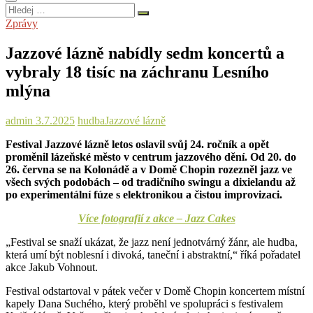
Hledej
…
Zprávy
Jazzové lázně nabídly sedm koncertů a
vybraly 18 tisíc na záchranu Lesního
mlýna
admin
3.7.2025
hudba
Jazzové lázně
Festival Jazzové lázně letos oslavil svůj 24. ročník a opět
proměnil lázeňské město v centrum jazzového dění. Od 20. do
26. června se na Kolonádě a v Domě Chopin rozezněl jazz ve
všech svých podobách – od tradičního swingu a dixielandu až
po experimentální fúze s elektronikou a čistou improvizaci.
Více fotografií z akce – Jazz Cakes
„Festival se snaží ukázat, že jazz není jednotvárný žánr, ale hudba,
která umí být noblesní i divoká, taneční i abstraktní,“ říká pořadatel
akce Jakub Vohnout.
Festival odstartoval v pátek večer v Domě Chopin koncertem místní
kapely Dana Suchého, který proběhl ve spolupráci s festivalem