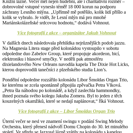
Knižní lázně. Večer měl nejen hudební, ale i charitativní rozměr –
dobrovolné vstupné vyneslo téměř 18 000 korun na podporu
záchrany Lesního mlýna. „Upřímně mě potěšilo, kolik lidí přišlo a
kolik se vybralo. Je vidět, že Lesní mlýn má pro mnohé
Mariánskolázeňské srdcovou hodnotu,“ dodává Vohnout.
Více fotografií z akce – organizátor Jakub Vohnout
V dalších dnech následovala přehlídka nejrůznějších podob jazzu.
Na Magnesia Litera stage před kolonádou vystoupilo v sobotu
odpoledne duo Zabelov Group, které propojuje akordeon, bicí,
elektroniku i hlasové smyčky. V neděli pak atmosféru
dixielandového New Orleans navodila kapela The Dixie Hot Licks,
kterou doprovodili tanečníci z plzeňského studia Lion’s.
Pondělní odpoledne rozzářilo kolonádu Libor Šmoldas Organ Trio,
ke kterému se zcela spontánně připojila zpěvačka Petra Vlková.
„Petra šla náhodou po kolonádě, a když zaslechla hammondky,
ihned poznala svého kolegu Jakuba Zomera. Byl to jeden z těch
kouzelných okamžiků, které se nedají naplánovat,“ říká Vohnout.
Více fotografií z akce – Libor Šmoldas Organ Trio
Úterní večer se nesl ve znamení swingu v podání Swing Melody
Orchestra, který přenesl nádvoří Domu Chopin do 30. let minulého
století. Ve středu se Jazzové lázně vrátily na kolonádu s kapelou