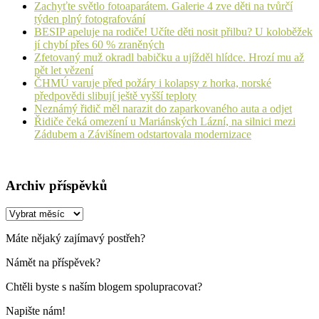
Zachyťte světlo fotoaparátem. Galerie 4 zve děti na tvůrčí
týden plný fotografování
BESIP apeluje na rodiče! Učíte děti nosit přilbu? U koloběžek
jí chybí přes 60 % zraněných
Zfetovaný muž okradl babičku a ujížděl hlídce. Hrozí mu až
pět let vězení
ČHMÚ varuje před požáry i kolapsy z horka, norské
předpovědi slibují ještě vyšší teploty
Neznámý řidič měl narazit do zaparkovaného auta a odjet
Řidiče čeká omezení u Mariánských Lázní, na silnici mezi
Zádubem a Závišínem odstartovala modernizace
Archiv příspěvků
Archiv
příspěvků
Máte nějaký zajímavý postřeh?
Námět na příspěvek?
Chtěli byste s naším blogem spolupracovat?
Napište nám!