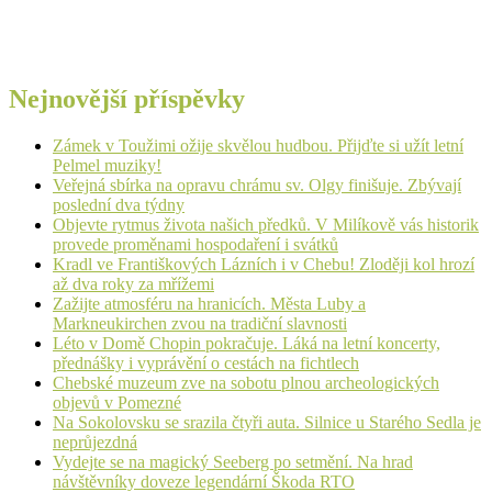
Nejnovější příspěvky
Zámek v Toužimi ožije skvělou hudbou. Přijďte si užít letní
Pelmel muziky!
Veřejná sbírka na opravu chrámu sv. Olgy finišuje. Zbývají
poslední dva týdny
Objevte rytmus života našich předků. V Milíkově vás historik
provede proměnami hospodaření i svátků
Kradl ve Františkových Lázních i v Chebu! Zloději kol hrozí
až dva roky za mřížemi
Zažijte atmosféru na hranicích. Města Luby a
Markneukirchen zvou na tradiční slavnosti
Léto v Domě Chopin pokračuje. Láká na letní koncerty,
přednášky i vyprávění o cestách na fichtlech
Chebské muzeum zve na sobotu plnou archeologických
objevů v Pomezné
Na Sokolovsku se srazila čtyři auta. Silnice u Starého Sedla je
neprůjezdná
Vydejte se na magický Seeberg po setmění. Na hrad
návštěvníky doveze legendární Škoda RTO