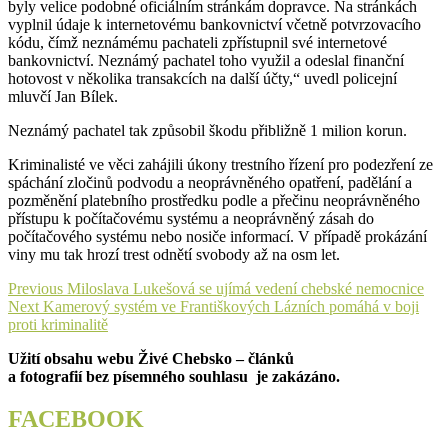
byly velice podobné oficiálním stránkám dopravce. Na stránkách
vyplnil údaje k internetovému bankovnictví včetně potvrzovacího
kódu, čímž neznámému pachateli zpřístupnil své internetové
bankovnictví. Neznámý pachatel toho využil a odeslal finanční
hotovost v několika transakcích na další účty,“ uvedl policejní
mluvčí Jan Bílek.
Neznámý pachatel tak způsobil škodu přibližně 1 milion korun.
Kriminalisté ve věci zahájili úkony trestního řízení pro podezření ze
spáchání zločinů podvodu a neoprávněného opatření, padělání a
pozměnění platebního prostředku podle a přečinu neoprávněného
přístupu k počítačovému systému a neoprávněný zásah do
počítačového systému nebo nosiče informací. V případě prokázání
viny mu tak hrozí trest odnětí svobody až na osm let.
Navigace
Previous
Previous
Miloslava Lukešová se ujímá vedení chebské nemocnice
Next
post:
Next
Kamerový systém ve Františkových Lázních pomáhá v boji
pro
post:
proti kriminalitě
příspěvek
Užití obsahu webu Živé Chebsko – článků
a fotografií bez písemného souhlasu je zakázáno.
FACEBOOK