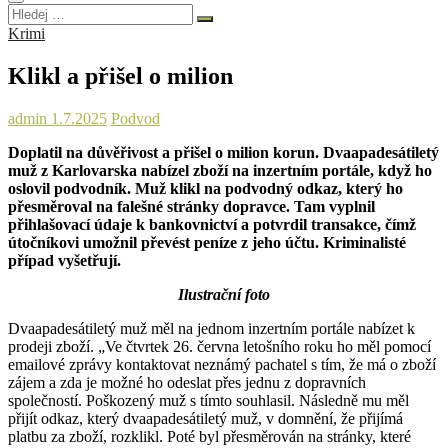
Hledej
…
Krimi
Klikl a přišel o milion
admin
1.7.2025
Podvod
Doplatil na důvěřivost a přišel o milion korun. Dvaapadesátiletý
muž z Karlovarska nabízel zboží na inzertním portále, když ho
oslovil podvodník. Muž klikl na podvodný odkaz, který ho
přesměroval na falešné stránky dopravce. Tam vyplnil
přihlašovací údaje k bankovnictví a potvrdil transakce, čímž
útočníkovi umožnil převést peníze z jeho účtu. Kriminalisté
případ vyšetřují.
Ilustrační foto
Dvaapadesátiletý muž měl na jednom inzertním portále nabízet k
prodeji zboží. „Ve čtvrtek 26. června letošního roku ho měl pomocí
emailové zprávy kontaktovat neznámý pachatel s tím, že má o zboží
zájem a zda je možné ho odeslat přes jednu z dopravních
společností. Poškozený muž s tímto souhlasil. Následně mu měl
přijít odkaz, který dvaapadesátiletý muž, v domnění, že přijímá
platbu za zboží, rozklikl. Poté byl přesměrován na stránky, které