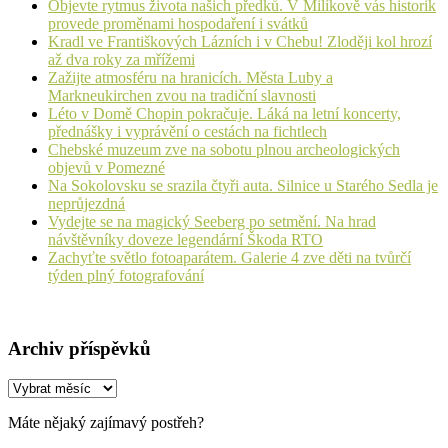
Objevte rytmus života našich předků. V Milíkově vás historik
provede proměnami hospodaření i svátků
Kradl ve Františkových Lázních i v Chebu! Zloději kol hrozí
až dva roky za mřížemi
Zažijte atmosféru na hranicích. Města Luby a
Markneukirchen zvou na tradiční slavnosti
Léto v Domě Chopin pokračuje. Láká na letní koncerty,
přednášky i vyprávění o cestách na fichtlech
Chebské muzeum zve na sobotu plnou archeologických
objevů v Pomezné
Na Sokolovsku se srazila čtyři auta. Silnice u Starého Sedla je
neprůjezdná
Vydejte se na magický Seeberg po setmění. Na hrad
návštěvníky doveze legendární Škoda RTO
Zachyťte světlo fotoaparátem. Galerie 4 zve děti na tvůrčí
týden plný fotografování
Archiv příspěvků
Archiv
příspěvků
Máte nějaký zajímavý postřeh?