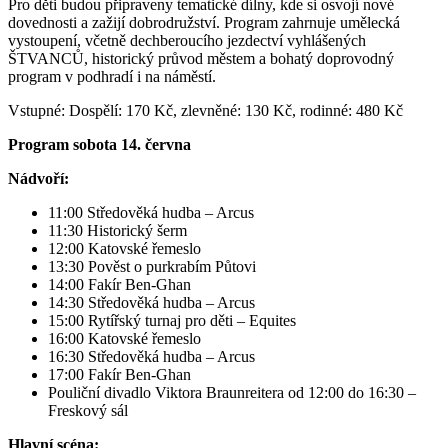
Pro děti budou připraveny tematické dílny, kde si osvojí nové
dovednosti a zažijí dobrodružství. Program zahrnuje umělecká
vystoupení, včetně dechberoucího jezdectví vyhlášených
ŠTVANCŮ, historický průvod městem a bohatý doprovodný
program v podhradí i na náměstí.
Vstupné: Dospělí: 170 Kč, zlevněné: 130 Kč, rodinné: 480 Kč
Program sobota 14. června
Nádvoří:
11:00 Středověká hudba – Arcus
11:30 Historický šerm
12:00 Katovské řemeslo
13:30 Pověst o purkrabím Půtovi
14:00 Fakír Ben-Ghan
14:30 Středověká hudba – Arcus
15:00 Rytířský turnaj pro děti – Equites
16:00 Katovské řemeslo
16:30 Středověká hudba – Arcus
17:00 Fakír Ben-Ghan
Pouliční divadlo Viktora Braunreitera od 12:00 do 16:30 –
Freskový sál
Hlavní scéna: