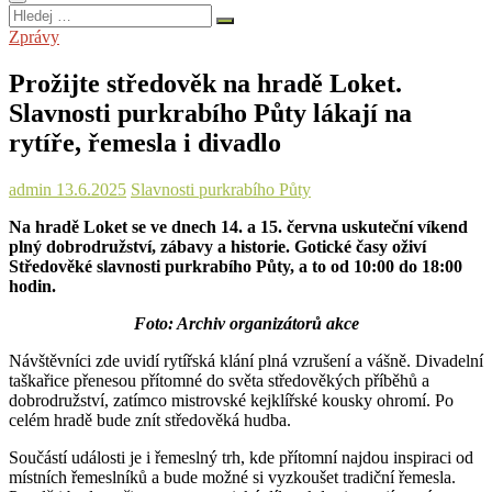
Hledej
…
Zprávy
Prožijte středověk na hradě Loket.
Slavnosti purkrabího Půty lákají na
rytíře, řemesla i divadlo
admin
13.6.2025
Slavnosti purkrabího Půty
Na hradě Loket se ve dnech 14. a 15. června uskuteční víkend
plný dobrodružství, zábavy a historie. Gotické časy oživí
Středověké slavnosti purkrabího Půty, a to od 10:00 do 18:00
hodin.
Foto: Archiv organizátorů akce
Návštěvníci zde uvidí rytířská klání plná vzrušení a vášně. Divadelní
taškařice přenesou přítomné do světa středověkých příběhů a
dobrodružství, zatímco mistrovské kejklířské kousky ohromí. Po
celém hradě bude znít středověká hudba.
Součástí události je i řemeslný trh, kde přítomní najdou inspiraci od
místních řemeslníků a bude možné si vyzkoušet tradiční řemesla.