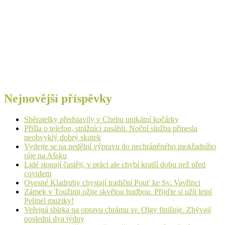
Nejnovější příspěvky
Sběratelky představily v Chebu unikátní kočárky
Přišla o telefon, strážníci zasáhli. Noční služba přinesla
neobvyklý dobrý skutek
Vydejte se na nedělní výpravu do nechráněného mokřadního
ráje na Ašsku
Lidé stonají častěji, v práci ale chybí kratší dobu než před
covidem
Ovesné Kladruby chystají tradiční Pouť ke Sv. Vavřinci
Zámek v Toužimi ožije skvělou hudbou. Přijďte si užít letní
Pelmel muziky!
Veřejná sbírka na opravu chrámu sv. Olgy finišuje. Zbývají
poslední dva týdny