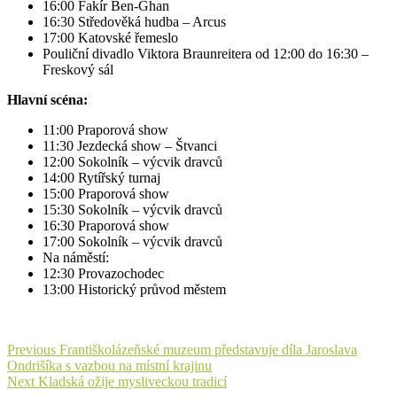
16:00 Fakír Ben-Ghan
16:30 Středověká hudba – Arcus
17:00 Katovské řemeslo
Pouliční divadlo Viktora Braunreitera od 12:00 do 16:30 –
Freskový sál
Hlavní scéna:
11:00 Praporová show
11:30 Jezdecká show – Štvanci
12:00 Sokolník – výcvik dravců
14:00 Rytířský turnaj
15:00 Praporová show
15:30 Sokolník – výcvik dravců
16:30 Praporová show
17:00 Sokolník – výcvik dravců
Na náměstí:
12:30 Provazochodec
13:00 Historický průvod městem
Navigace
Previous
Previous
Františkolázeňské muzeum představuje díla Jaroslava
post:
Ondrišíka s vazbou na místní krajinu
pro
Next
Next
Kladská ožije mysliveckou tradicí
post: