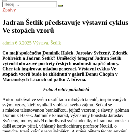
Hledej
…
Zprávy
Jadran Šetlík představuje výstavní cyklus
Ve stopách vzorů
admin
6.3.2025
Výstava. Šetlík
Co mají společného Dominik Hašek, Jaroslav Svěcený, Zdeněk
Pohlreich a Jadran Šetlík? Umělecký fotograf Jadran Šetlík
vytvořil obrazové portréty českých osobnosti napříč obory.
Chce tak inspirovat mladou generaci. Výstavní cyklus Ve
stopách vzorů bude ke zhlédnutí v galerii Domu Chopin v
Mariánských Lázních od pátku 7. března.
Foto: Archiv pořadatelů
Autor potkával ve svém okolí řadu mladých talentů, inspirovaných
svými vzory, kteří vynikali v oblasti svého zájmu. Setkal se
s mladou talentovanou brankářkou, jejímž vzorem je slavný gólman
Dominik Hašek. Jadranův kamarád, významný houslista Jaroslav
Svěcený, mu vyprávěl o horlivosti své studentky v hraní na housle a
další autorův přítel, věhlasný kardiochirurg profesor Neužil, o
medičce, která kráčí v jeho šlépějích. A právě během těchto setkání