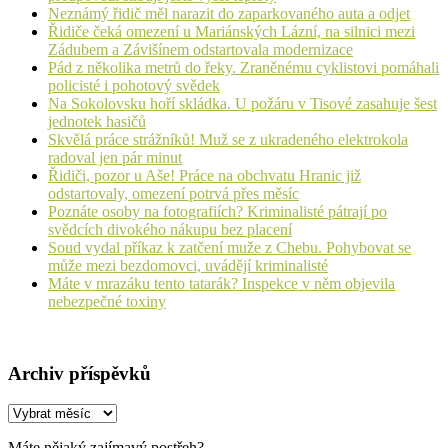
Neznámý řidič měl narazit do zaparkovaného auta a odjet
Řidiče čeká omezení u Mariánských Lázní, na silnici mezi
Zádubem a Závišínem odstartovala modernizace
Pád z několika metrů do řeky. Zraněnému cyklistovi pomáhali
policisté i pohotový svědek
Na Sokolovsku hoří skládka. U požáru v Tisové zasahuje šest
jednotek hasičů
Skvělá práce strážníků! Muž se z ukradeného elektrokola
radoval jen pár minut
Řidiči, pozor u Aše! Práce na obchvatu Hranic již
odstartovaly, omezení potrvá přes měsíc
Poznáte osoby na fotografiích? Kriminalisté pátrají po
svědcích divokého nákupu bez placení
Soud vydal příkaz k zatčení muže z Chebu. Pohybovat se
může mezi bezdomovci, uvádějí kriminalisté
Máte v mrazáku tento tatarák? Inspekce v něm objevila
nebezpečné toxiny
Archiv příspěvků
Archiv
příspěvků
Máte nějaký zajímavý postřeh?