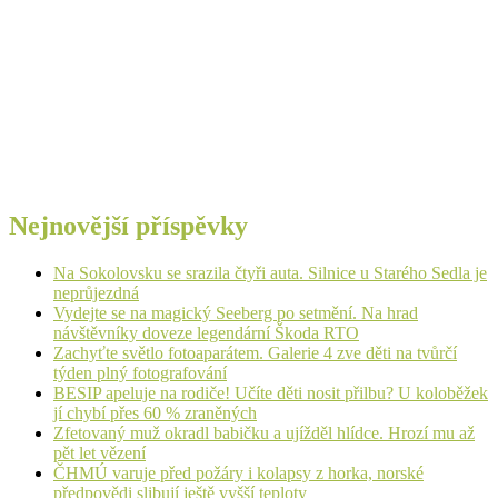
Nejnovější příspěvky
Na Sokolovsku se srazila čtyři auta. Silnice u Starého Sedla je
neprůjezdná
Vydejte se na magický Seeberg po setmění. Na hrad
návštěvníky doveze legendární Škoda RTO
Zachyťte světlo fotoaparátem. Galerie 4 zve děti na tvůrčí
týden plný fotografování
BESIP apeluje na rodiče! Učíte děti nosit přilbu? U koloběžek
jí chybí přes 60 % zraněných
Zfetovaný muž okradl babičku a ujížděl hlídce. Hrozí mu až
pět let vězení
ČHMÚ varuje před požáry i kolapsy z horka, norské
předpovědi slibují ještě vyšší teploty