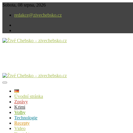
Skip
Sobota, 08 srpna, 2026
to
redakce@zivechebsko.cz
content
facebook
instagram
V našem regionu se stále něco děje.
Živé Chebsko – zivechebsko.cz
Úvodní stránka
Zprávy
Krimi
Volby
Technologie
Recepty
Video