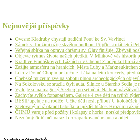
Nejnovější příspěvky
Ovesné Kladruby chystají tradiční Pouť ke Sv. Vavřinci
Zámek v Toužimi ožije skvělou hudbou. Přijďte si užít letní Pe
Veřejná sbírka na opravu chrámu sv. Olgy finišuje. Zbývají pos
Objevte rytmus života našich předků. V Milíkově vás historik
Kradl ve Františkových Lázních i v Chebu! Zloději kol hrozí a
Zažijte atmosféru na hranicích. Města Luby a Markneukirchen z
Léto v Domě Chopin pokračuje. Láká na letní koncerty, přednáš
Chebské muzeum zve na sobotu plnou archeologických objev
Na Sokolovsku se srazila čtyři auta. Silnice u Starého Sedla je
Vydejte se na magický Seeberg po setmění. Na hrad návštěvn
Zachyťte světlo fotoaparátem. Galerie 4 zve děti na tvůrčí týde
BESIP apeluje na rodiče! Učíte děti nosit přilbu? U koloběžek 
Zfetovaný muž okradl babičku a ujížděl hlídce. Hrozí mu až pět
ČHMÚ varuje před požáry i kolapsy z horka, norské předpovědi s
Neznámý řidič měl narazit do zaparkovaného auta a odjet