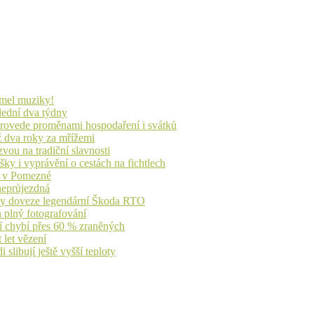
lmel muziky!
lední dva týdny
 provede proměnami hospodaření i svátků
ž dva roky za mřížemi
vou na tradiční slavnosti
ky i vyprávění o cestách na fichtlech
ů v Pomezné
 neprůjezdná
íky doveze legendární Škoda RTO
n plný fotografování
jí chybí přes 60 % zraněných
 let vězení
libují ještě vyšší teploty