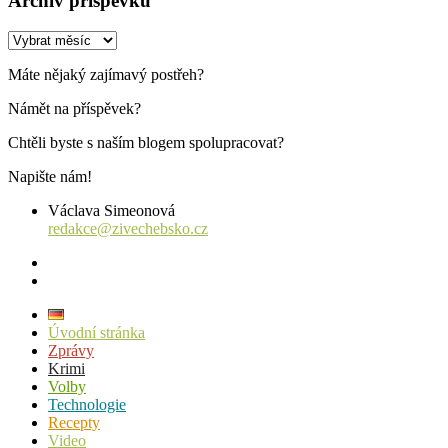
Archiv příspěvků
Archiv
příspěvků
Máte nějaký zajímavý postřeh?
Námět na příspěvek?
Chtěli byste s naším blogem spolupracovat?
Napište nám!
Václava Simeonová
redakce@zivechebsko.cz
facebook
instagram
Úvodní stránka
Zprávy
Krimi
Volby
Technologie
Recepty
Video