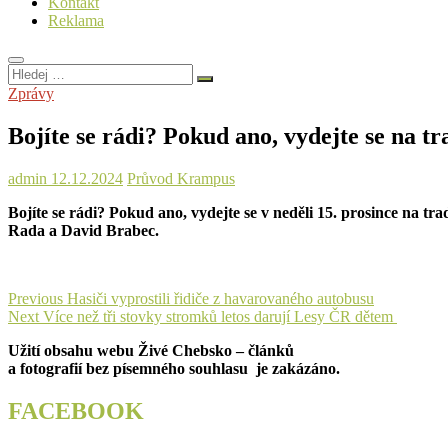
Kontakt
Reklama
Hledej
…
Zprávy
Bojíte se rádi? Pokud ano, vydejte se na 
admin
12.12.2024
Průvod Krampus
Bojíte se rádi? Pokud ano, vydejte se v neděli 15. prosince na
Rada a David Brabec.
Navigace
Previous
Previous
Hasiči vyprostili řidiče z havarovaného autobusu
Next
post:
Next
Více než tři stovky stromků letos darují Lesy ČR dětem
pro
post:
Užití obsahu webu Živé Chebsko – článků
příspěvek
a fotografií bez písemného souhlasu je zakázáno.
FACEBOOK