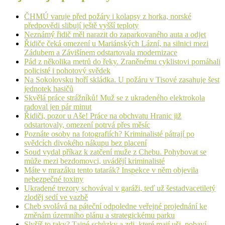
ČHMÚ varuje před požáry i kolapsy z horka, norské
předpovědi slibují ještě vyšší teploty
Neznámý řidič měl narazit do zaparkovaného auta a odjet
Řidiče čeká omezení u Mariánských Lázní, na silnici mezi
Zádubem a Závišínem odstartovala modernizace
Pád z několika metrů do řeky. Zraněnému cyklistovi pomáhali
policisté i pohotový svědek
Na Sokolovsku hoří skládka. U požáru v Tisové zasahuje šest
jednotek hasičů
Skvělá práce strážníků! Muž se z ukradeného elektrokola
radoval jen pár minut
Řidiči, pozor u Aše! Práce na obchvatu Hranic již
odstartovaly, omezení potrvá přes měsíc
Poznáte osoby na fotografiích? Kriminalisté pátrají po
svědcích divokého nákupu bez placení
Soud vydal příkaz k zatčení muže z Chebu. Pohybovat se
může mezi bezdomovci, uvádějí kriminalisté
Máte v mrazáku tento tatarák? Inspekce v něm objevila
nebezpečné toxiny
Ukradené trezory schovával v garáži, teď už šestadvacetiletý
zloděj sedí ve vazbě
Cheb svolává na páteční odpoledne veřejné projednání ke
změnám územního plánu a strategickému parku
Slyšíš to taky? Tajné schůzky a zdi, které mají uši, pobaví