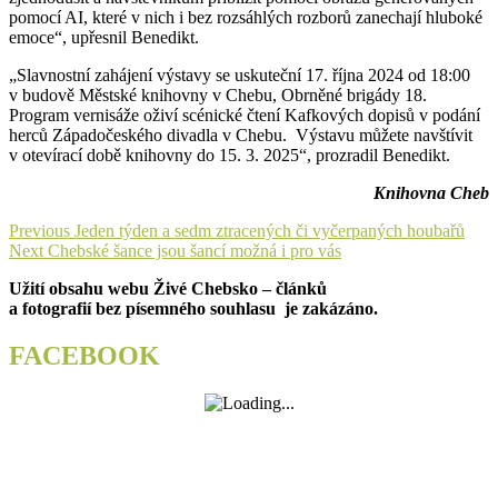
pomocí AI, které v nich i bez rozsáhlých rozborů zanechají hluboké
emoce“, upřesnil Benedikt.
„Slavnostní zahájení výstavy se uskuteční 17. října 2024 od 18:00
v budově Městské knihovny v Chebu, Obrněné brigády 18.
Program vernisáže oživí scénické čtení Kafkových dopisů v podání
herců Západočeského divadla v Chebu. Výstavu můžete navštívit
v otevírací době knihovny do 15. 3. 2025“, prozradil Benedikt.
Knihovna Cheb
Navigace
Previous
Previous
Jeden týden a sedm ztracených či vyčerpaných houbařů
Next
post:
Next
Chebské šance jsou šancí možná i pro vás
pro
post:
Užití obsahu webu Živé Chebsko – článků
příspěvek
a fotografií bez písemného souhlasu je zakázáno.
FACEBOOK