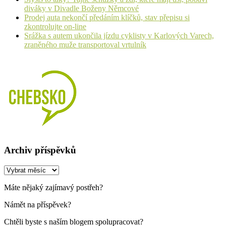
diváky v Divadle Boženy Němcové
Prodej auta nekončí předáním klíčků, stav přepisu si
zkontrolujte on-line
Srážka s autem ukončila jízdu cyklisty v Karlových Varech,
zraněného muže transportoval vrtulník
Archiv příspěvků
Archiv
příspěvků
Máte nějaký zajímavý postřeh?
Námět na příspěvek?
Chtěli byste s naším blogem spolupracovat?