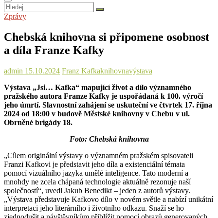
Hledej
…
Zprávy
Chebská knihovna si připomene osobnost
a díla Franze Kafky
admin
15.10.2024
Franz Kafka
knihovna
výstava
Výstava „Jsi… Kafka“ mapující život a dílo významného
pražského autora Franze Kafky je uspořádaná k 100. výročí
jeho úmrtí. Slavnostní zahájení se uskuteční ve čtvrtek 17. října
2024 od 18:00 v budově Městské knihovny v Chebu v ul.
Obrněné brigády 18.
Foto: Chebská knihovna
„Cílem originální výstavy o významném pražském spisovateli
Franzi Kafkovi je představit jeho díla a existenciální témata
pomocí vizuálního jazyka umělé inteligence. Tato moderní a
mnohdy ne zcela chápaná technologie aktuálně rezonuje naší
společností“, uvedl Jakub Benedikt – jeden z autorů výstavy.
„Výstava představuje Kafkovo dílo v novém světle a nabízí unikátní
interpretaci jeho literárního i životního odkazu. Snaží se ho
zjednodušit a návštěvníkům přiblížit pomocí obrazů generovaných