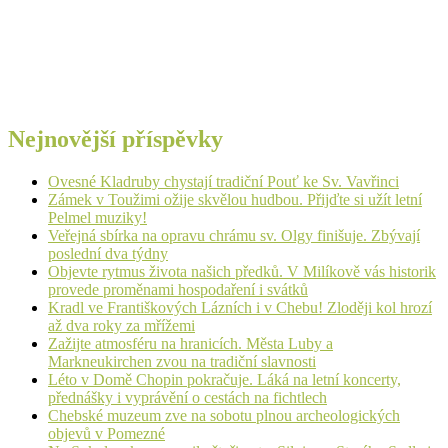
Nejnovější příspěvky
Ovesné Kladruby chystají tradiční Pouť ke Sv. Vavřinci
Zámek v Toužimi ožije skvělou hudbou. Přijďte si užít letní
Pelmel muziky!
Veřejná sbírka na opravu chrámu sv. Olgy finišuje. Zbývají
poslední dva týdny
Objevte rytmus života našich předků. V Milíkově vás historik
provede proměnami hospodaření i svátků
Kradl ve Františkových Lázních i v Chebu! Zloději kol hrozí
až dva roky za mřížemi
Zažijte atmosféru na hranicích. Města Luby a
Markneukirchen zvou na tradiční slavnosti
Léto v Domě Chopin pokračuje. Láká na letní koncerty,
přednášky i vyprávění o cestách na fichtlech
Chebské muzeum zve na sobotu plnou archeologických
objevů v Pomezné