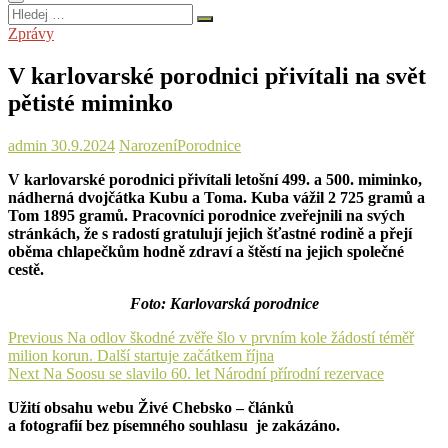
Hledej
…
Zprávy
V karlovarské porodnici přivítali na svět
pětisté miminko
admin
30.9.2024
Narození
Porodnice
V karlovarské porodnici přivítali letošní 499. a 500. miminko,
nádherná dvojčátka Kubu a Toma. Kuba vážil 2 725 gramů a
Tom 1895 gramů. Pracovníci porodnice zveřejnili na svých
stránkách, že s radostí gratulují jejich šťastné rodině a přejí
oběma chlapečkům hodně zdraví a štěstí na jejich společné
cestě.
Foto: Karlovarská porodnice
Navigace
Previous
Previous
Na odlov škodné zvěře šlo v prvním kole žádostí téměř
post:
milion korun. Další startuje začátkem října
pro
Next
Next
Na Soosu se slavilo 60. let Národní přírodní rezervace
příspěvek
post:
Užití obsahu webu Živé Chebsko – článků
a fotografií bez písemného souhlasu je zakázáno.