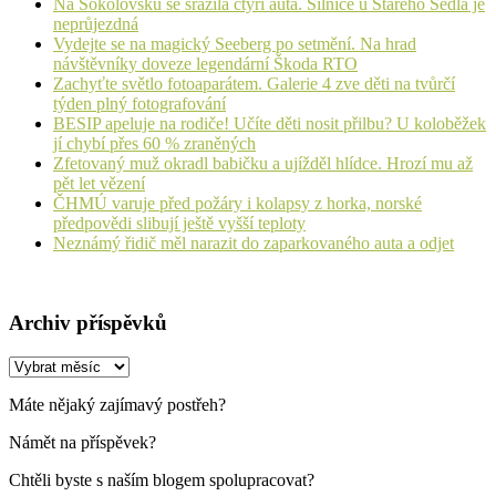
Na Sokolovsku se srazila čtyři auta. Silnice u Starého Sedla je
neprůjezdná
Vydejte se na magický Seeberg po setmění. Na hrad
návštěvníky doveze legendární Škoda RTO
Zachyťte světlo fotoaparátem. Galerie 4 zve děti na tvůrčí
týden plný fotografování
BESIP apeluje na rodiče! Učíte děti nosit přilbu? U koloběžek
jí chybí přes 60 % zraněných
Zfetovaný muž okradl babičku a ujížděl hlídce. Hrozí mu až
pět let vězení
ČHMÚ varuje před požáry i kolapsy z horka, norské
předpovědi slibují ještě vyšší teploty
Neznámý řidič měl narazit do zaparkovaného auta a odjet
Archiv příspěvků
Archiv
příspěvků
Máte nějaký zajímavý postřeh?
Námět na příspěvek?
Chtěli byste s naším blogem spolupracovat?